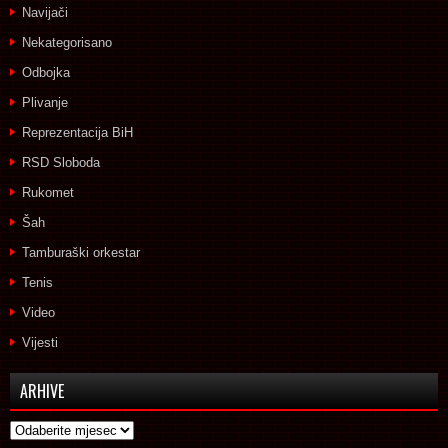
Navijači
Nekategorisano
Odbojka
Plivanje
Reprezentacija BiH
RSD Sloboda
Rukomet
Šah
Tamburaški orkestar
Tenis
Video
Vijesti
ARHIVE
Arhive