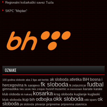
Regionalni košarkaški savez Tuzla
SKPC "Mejdan"
OZNAKE
ak sloboda
atletika
BiH
bosna i
100 godina slobode
aba 2 liga
aid berbic
fk sloboda
fudbal
hercegovina
fk sarajevo
fk zeljeznicar
gimnastika
karate
karate
husref musemic
hkk siroki
hkk zrinjski
in memoriam
kosarka
krsg sloboda
kuglaski
klub sloboda
kuglanje
kk kakanj
okk sloboda
odbojka
ok
kup bih
klub sloboda
okk spars
sloboda
pripreme
pk sloboda
plivanje
pripremna utakmica