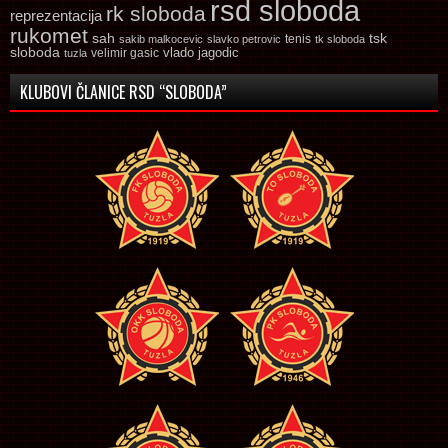
rsd sloboda
rk sloboda
reprezentacija
rukomet
tsk
sah
sakib malkocevic
slavko petrovic
tenis
tk sloboda
sloboda
vlado jagodic
velimir gasic
tuzla
KLUBOVI ČLANICE RSD “SLOBODA”