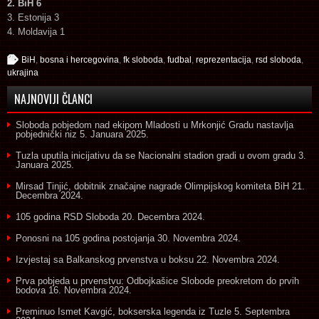
2. BiH 6
3. Estonija 3
4. Moldavija 1
BiH
,
bosna i hercegovina
,
fk sloboda
,
fudbal
,
reprezentacija
,
rsd sloboda
,
ukrajina
NAJNOVIJI ČLANCI
Sloboda pobjedom nad ekipom Mladosti u Mrkonjić Gradu nastavlja
pobjednički niz
5. Januara 2025.
Tuzla uputila inicijativu da se Nacionalni stadion gradi u ovom gradu
3.
Januara 2025.
Mirsad Tinjić, dobitnik značajne nagrade Olimpijskog komiteta BiH
21.
Decembra 2024.
105 godina RSD Sloboda
20. Decembra 2024.
Ponosni na 105 godina postojanja
30. Novembra 2024.
Izvjestaj sa Balkanskog prvenstva u boksu
22. Novembra 2024.
Prva pobjeda u prvenstvu: Odbojkašice Slobode preokretom do prvih
bodova
16. Novembra 2024.
Preminuo Ismet Kavgić, bokserska legenda iz Tuzle
5. Septembra