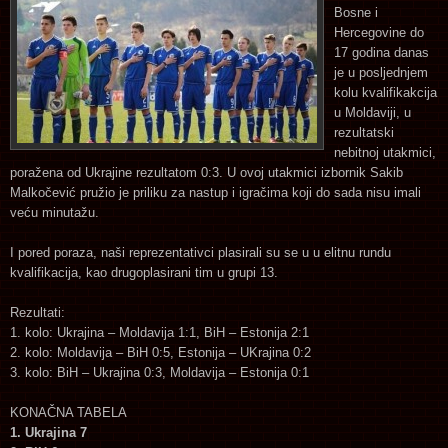
Bosne i
Hercegovine do
17 godina danas
je u posljednjem
kolu kvalifikakcija
u Moldaviji, u
rezultatski
nebitnoj utakmici,
poražena od Ukrajine rezultatom 0:3. U ovoj utakmici izbornik Sakib
Malkočević pružio je priliku za nastup i igračima koji do sada nisu imali
veću minutažu.
I pored poraza, naši reprezentativci plasirali su se u u elitnu rundu
kvalifikacija, kao drugoplasirani tim u grupi 13.
Rezultati:
1. kolo: Ukrajina – Moldavija 1:1, BiH – Estonija 2:1
2. kolo: Moldavija – BiH 0:5, Estonija – UKrajina 0:2
3. kolo: BiH – Ukrajina 0:3, Moldavija – Estonija 0:1
KONAČNA TABELA
1. Ukrajina 7