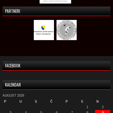
PARTNERI
FACEBOOK
KALENDAR
AUGUST 2026
P
U
S
Č
P
S
N
1
2
3
4
5
6
7
8
9