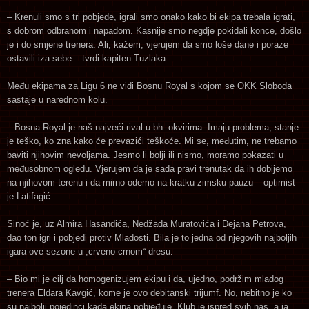
– Krenuli smo s tri pobjede, igrali smo onako kako bi ekipa trebala igrati,
s dobrom odbranom i napadom. Kasnije smo negdje pokidali konce, došlo
je i do smjene trenera. Ali, kažem, vjerujem da smo loše dane i poraze
ostavili iza sebe – tvrdi kapiten Tuzlaka.
Među ekipama za Ligu 6 ne vidi Bosnu Royal s kojom se OKK Sloboda
sastaje u narednom kolu.
– Bosna Royal je naš najveći rival u bh. okvirima. Imaju problema, stanje
je teško, ko zna kako će prevazići teškoće. Mi se, međutim, ne trebamo
baviti njihovim nevoljama. Jesmo li bolji ili nismo, moramo pokazati u
međusobnom ogledu. Vjerujem da je sada pravi trenutak da ih dobijemo
na njihovom terenu i da mirno odemo na kratku zimsku pauzu – optimist
je Latifagić.
Sinoć je, uz Almira Hasandića, Nedžada Muratovića i Dejana Petrova,
dao ton igri i pobjedi protiv Mladosti. Bila je to jedna od njegovih najboljih
igara ove sezone u „crveno-crnom“ dresu.
– Bio mi je cilj da homogenizujem ekipu i da, ujedno, podržim mladog
trenera Eldara Kavgić, kome je ovo debitanski trijumf. No, nebitno je ko
su najbolji pojedinci kada ekipa pobjeđuje. Klub je ispred svih nas, a ja