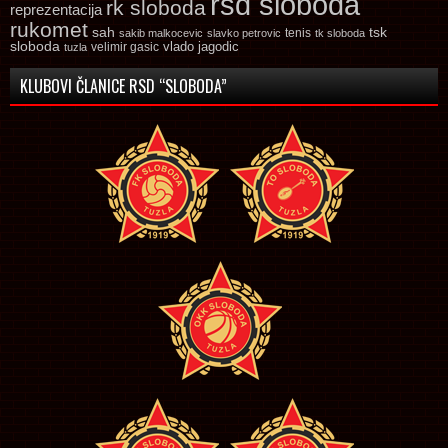
rsd sloboda
rk sloboda
reprezentacija
rukomet
tsk
sah
sakib malkocevic
slavko petrovic
tenis
tk sloboda
sloboda
vlado jagodic
velimir gasic
tuzla
KLUBOVI ČLANICE RSD “SLOBODA”