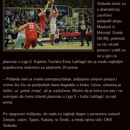
Slobode sinoć su
u dramatičnoj
završnici
pobijedili ekipu
Mladosti iz
Mrkonjić Grada
(94:88), prekinuli
su niz od pet
poraza i vratili su
se u igru za
plasman u Ligu 6. Kapiten Tuzlaka Enes Latifagić bio je među najboljim
pojedincima utakmice sa ubačenih 19 poena.
– Pobjeda nam je vratila samopouzdanje, poljuljano serijom poraza i
svime što što se posljednjih dana događalo u klubu. Istina, izborena je
teško, uz „potok znoja“, ali je zaslužena. Mislim da je kriza iza nas i ne
sumnjam da ćemo izboriti plasman u Ligu 6 – kaže Latifagić za naš
portal.
Po njegovom mišljenju, do sada su najbolji dojam u prvenstvu ostavili
Zrinjski, zatim, Spars, Kakanj, te Široki, a među njima vidi i OKK
Slobodu.