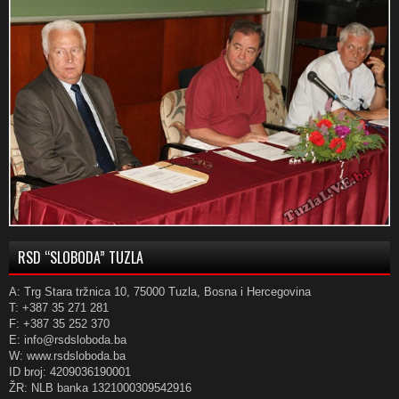
RSD “SLOBODA” TUZLA
A: Trg Stara tržnica 10, 75000 Tuzla, Bosna i Hercegovina
T: +387 35 271 281
F: +387 35 252 370
E: info@rsdsloboda.ba
W: www.rsdsloboda.ba
ID broj: 4209036190001
ŽR: NLB banka 1321000309542916