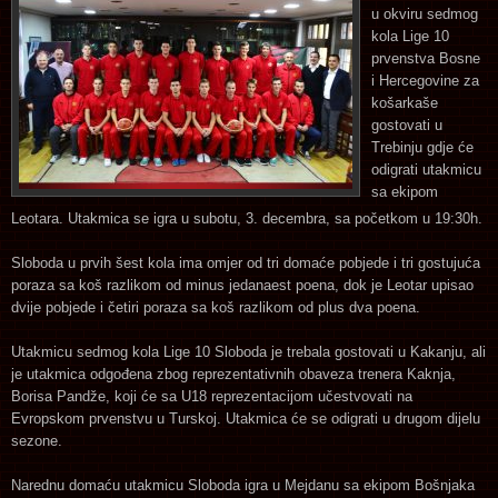
u okviru sedmog
kola Lige 10
prvenstva Bosne
i Hercegovine za
košarkaše
gostovati u
Trebinju gdje će
odigrati utakmicu
sa ekipom
Leotara. Utakmica se igra u subotu, 3. decembra, sa početkom u 19:30h.
Sloboda u prvih šest kola ima omjer od tri domaće pobjede i tri gostujuća
poraza sa koš razlikom od minus jedanaest poena, dok je Leotar upisao
dvije pobjede i četiri poraza sa koš razlikom od plus dva poena.
Utakmicu sedmog kola Lige 10 Sloboda je trebala gostovati u Kakanju, ali
je utakmica odgođena zbog reprezentativnih obaveza trenera Kaknja,
Borisa Pandže, koji će sa U18 reprezentacijom učestvovati na
Evropskom prvenstvu u Turskoj. Utakmica će se odigrati u drugom dijelu
sezone.
Narednu domaću utakmicu Sloboda igra u Mejdanu sa ekipom Bošnjaka