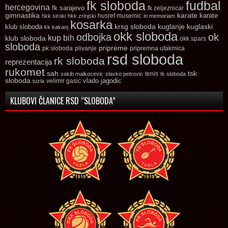
fk sloboda
fudbal
hercegovina
fk sarajevo
fk zeljeznicar
gimnastika
karate
karate
husref musemic
hkk siroki
hkk zrinjski
in memoriam
kosarka
krsg sloboda
kuglaski
klub sloboda
kuglanje
kk kakanj
okk sloboda
odbojka
ok
kup bih
klub sloboda
okk spars
sloboda
pripreme
pk sloboda
plivanje
pripremna utakmica
rsd sloboda
rk sloboda
reprezentacija
rukomet
tsk
sah
sakib malkocevic
slavko petrovic
tenis
tk sloboda
sloboda
vlado jagodic
velimir gasic
tuzla
KLUBOVI ČLANICE RSD “SLOBODA”