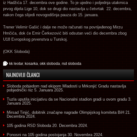
iz Hadžića 17. decembra ove godine. To je ujedno i poljednja utakmica
prvog dijela Lige 10, dok se drugi dio nastavlja u četvrtak 22. decembra,
nakon čega slijedi novogodišnja pauza do 15. januara.
Trener Velimir Gašić i dalje ne može računati na povrijeđenog Mirzu
Hrnčića, dok će Emir Čerkezović biti odsutan veći dio decembra zbog
U18 Evropskog prvenstva u Turskoj.
(OKK Sloboda)
kk leotar
,
kosarka
,
okk sloboda
,
rsd sloboda
NAJNOVIJI ČLANCI
Sloboda pobjedom nad ekipom Mladosti u Mrkonjić Gradu nastavlja
pobjednički niz
5. Januara 2025.
Tuzla uputila inicijativu da se Nacionalni stadion gradi u ovom gradu
3.
Januara 2025.
Mirsad Tinjić, dobitnik značajne nagrade Olimpijskog komiteta BiH
21.
Decembra 2024.
105 godina RSD Sloboda
20. Decembra 2024.
Ponosni na 105 godina postojanja
30. Novembra 2024.