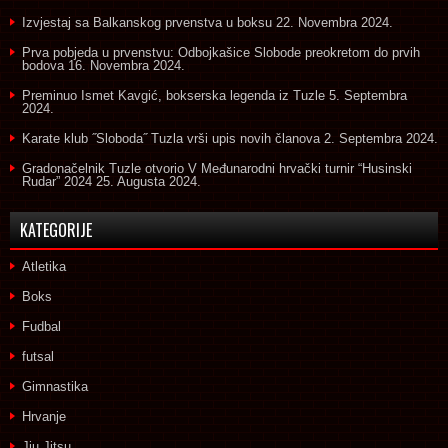
Izvjestaj sa Balkanskog prvenstva u boksu
22. Novembra 2024.
Prva pobjeda u prvenstvu: Odbojkašice Slobode preokretom do prvih
bodova
16. Novembra 2024.
Preminuo Ismet Kavgić, bokserska legenda iz Tuzle
5. Septembra
2024.
Karate klub ˝Sloboda˝ Tuzla vrši upis novih članova
2. Septembra 2024.
Gradonačelnik Tuzle otvorio V Međunarodni hrvački turnir “Husinski
Rudar” 2024
25. Augusta 2024.
KATEGORIJE
Atletika
Boks
Fudbal
futsal
Gimnastika
Hrvanje
Jiu Jitsu