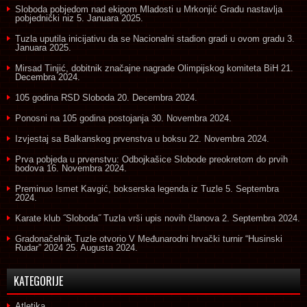
Sloboda pobjedom nad ekipom Mladosti u Mrkonjić Gradu nastavlja
pobjednički niz
5. Januara 2025.
Tuzla uputila inicijativu da se Nacionalni stadion gradi u ovom gradu
3.
Januara 2025.
Mirsad Tinjić, dobitnik značajne nagrade Olimpijskog komiteta BiH
21.
Decembra 2024.
105 godina RSD Sloboda
20. Decembra 2024.
Ponosni na 105 godina postojanja
30. Novembra 2024.
Izvjestaj sa Balkanskog prvenstva u boksu
22. Novembra 2024.
Prva pobjeda u prvenstvu: Odbojkašice Slobode preokretom do prvih
bodova
16. Novembra 2024.
Preminuo Ismet Kavgić, bokserska legenda iz Tuzle
5. Septembra
2024.
Karate klub ˝Sloboda˝ Tuzla vrši upis novih članova
2. Septembra 2024.
Gradonačelnik Tuzle otvorio V Međunarodni hrvački turnir “Husinski
Rudar” 2024
25. Augusta 2024.
KATEGORIJE
Atletika