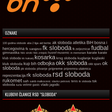
OZNAKE
ak sloboda
atletika
BiH
bosna i
100 godina slobode
aba 2 liga
aid berbic
fk sloboda
fudbal
hercegovina
fk sarajevo
fk zeljeznicar
gimnastika
karate
karate
husref musemic
hkk siroki
hkk zrinjski
in memoriam
kosarka
krsg sloboda
kuglaski
klub sloboda
kuglanje
kk kakanj
okk sloboda
odbojka
ok
kup bih
klub sloboda
okk spars
sloboda
pripreme
pk sloboda
plivanje
pripremna utakmica
rsd sloboda
rk sloboda
reprezentacija
rukomet
tsk
sah
sakib malkocevic
slavko petrovic
tenis
tk sloboda
sloboda
vlado jagodic
velimir gasic
tuzla
KLUBOVI ČLANICE RSD “SLOBODA”