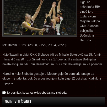
Lige 12
košarkaša BiH,
sinoć je u
tuzlanskom
Mejdanu ekipa
OKK Slobode
pobijedila
Bošnjak iz
Hadžića
rezultatom 101:86 (28:20, 21:22, 29:24, 23:20).
Najefikasniji u ekipi OKK Slobode bili su Mihailo Sekulović sa 25, Almir
Hasandić sa 20 i Edi Sinadinović sa 17 poena. U sastavu Bošnjaka
najefikasniji su bili Edin Rešidović sa 35 i Amir Dovadžija sa 21 poenom.
Naredno kolo Sloboda gostuje u Mostar gdje će odmjeriti snage sa
ekipom Studenta, dok će u posljednjem kolu Lige 12 dočekati Radnik iz
Bijeljine.
kk bosnjak
,
kosarka
,
okk sloboda
,
rsd sloboda
NAJNOVIJI ČLANCI