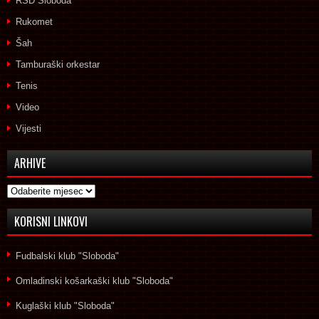
RSD Sloboda
Rukomet
Šah
Tamburaški orkestar
Tenis
Video
Vijesti
ARHIVE
Arhive
KORISNI LINKOVI
Fudbalski klub "Sloboda"
Omladinski košarkaški klub "Sloboda"
Kuglaški klub "Sloboda"