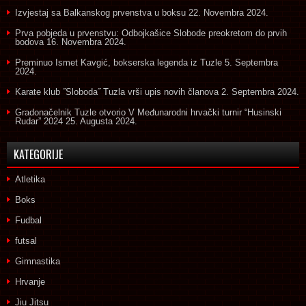
Izvjestaj sa Balkanskog prvenstva u boksu
22. Novembra 2024.
Prva pobjeda u prvenstvu: Odbojkašice Slobode preokretom do prvih
bodova
16. Novembra 2024.
Preminuo Ismet Kavgić, bokserska legenda iz Tuzle
5. Septembra
2024.
Karate klub ˝Sloboda˝ Tuzla vrši upis novih članova
2. Septembra 2024.
Gradonačelnik Tuzle otvorio V Međunarodni hrvački turnir “Husinski
Rudar” 2024
25. Augusta 2024.
KATEGORIJE
Atletika
Boks
Fudbal
futsal
Gimnastika
Hrvanje
Jiu Jitsu