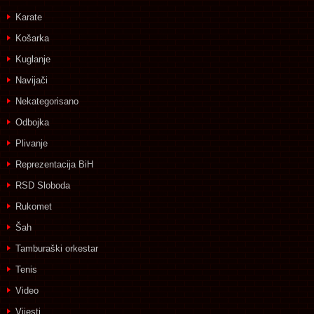
Karate
Košarka
Kuglanje
Navijači
Nekategorisano
Odbojka
Plivanje
Reprezentacija BiH
RSD Sloboda
Rukomet
Šah
Tamburaški orkestar
Tenis
Video
Vijesti