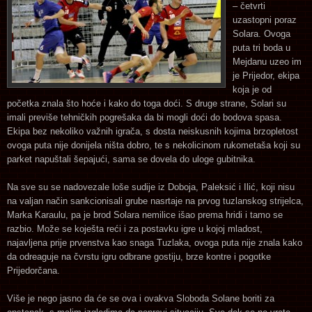
– četvrti
uzastopni poraz
Solara. Ovoga
puta tri boda u
Mejdanu uzeo im
je Prijedor, ekipa
koja je od
početka znala što hoće i kako do toga doći. S druge strane, Solari su
imali previše tehničkih pogrešaka da bi mogli doći do bodova spasa.
Ekipa bez nekoliko važnih igrača, s dosta neiskusnih kojima brzopletost
ovoga puta nije donijela ništa dobro, te s nekolicinom rukometaša koji su
parket napuštali šepajući, sama se dovela do uloge gubitnika.
Na sve su se nadovezale loše sudije iz Doboja, Paleksić i Ilić, koji nisu
na valjan način sankcionisali grube nasrtaje na prvog tuzlanskog strijelca,
Marka Karaulu, pa je brod Solara nemilice išao prema hridi i tamo se
razbio. Može se koješta reći i za postavku igre u kojoj mladost,
najavljena prije prvenstva kao snaga Tuzlaka, ovoga puta nije znala kako
da odreaguje na čvrstu igru odbrane gostiju, brze kontre i pogotke
Prijedorčana.
Više je nego jasno da će se ova i ovakva Sloboda Solane boriti za