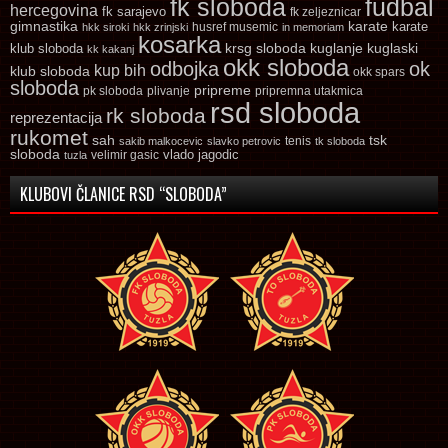
fk sloboda
fudbal
hercegovina
fk sarajevo
fk zeljeznicar
gimnastika
karate
karate
husref musemic
hkk siroki
hkk zrinjski
in memoriam
kosarka
krsg sloboda
kuglaski
klub sloboda
kuglanje
kk kakanj
okk sloboda
odbojka
ok
kup bih
klub sloboda
okk spars
sloboda
pripreme
pk sloboda
plivanje
pripremna utakmica
rsd sloboda
rk sloboda
reprezentacija
rukomet
tsk
sah
sakib malkocevic
slavko petrovic
tenis
tk sloboda
sloboda
vlado jagodic
velimir gasic
tuzla
KLUBOVI ČLANICE RSD “SLOBODA”