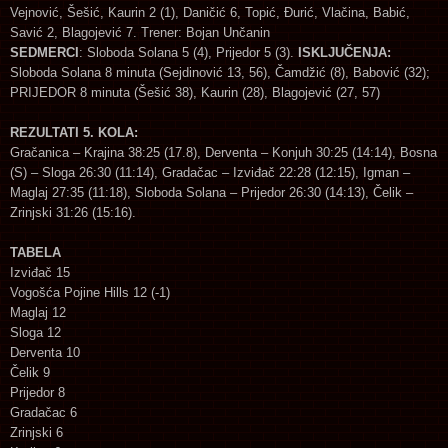
Vejnović, Šešić, Kaurin 2 (1), Daničić 6, Topić, Đurić, Vlačina, Babić,
Savić 2, Blagojević 7. Trener: Bojan Unčanin
SEDMERCI
: Sloboda Solana 5 (4), Prijedor 5 (3).
ISKLJUČENJA:
Sloboda Solana 8 minuta (Sejdinović 13, 56), Čamdžić (8), Babović (32);
PRIJEDOR 8 minuta (Šešić 38), Kaurin (28), Blagojević (27, 57)
REZULTATI 5. KOLA:
Gračanica – Krajina 38:25 (17.8), Derventa – Konjuh 30:25 (14:14), Bosna
(S) – Sloga 26:30 (11:14), Gradačac – Izviđač 22:28 (12:15), Igman –
Maglaj 27:35 (11:18), Sloboda Solana – Prijedor 26:30 (14:13), Čelik –
Zrinjski 31:26 (15:16).
TABELA
Izviđač 15
Vogošća Pojine Hills 12 (-1)
Maglaj 12
Sloga 12
Derventa 10
Čelik 9
Prijedor 8
Gradačac 6
Zrinjski 6