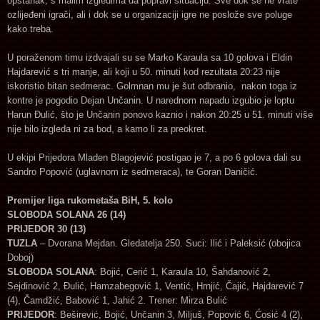
opstanak, s malim izgledima da popravi situaciju. Sve dok se ne vrate
ozlijeđeni igrači, ali i dok se u organizaciji igre ne poslože sve poluge
kako treba.
U poraženom timu izdvajali su se Marko Karaula sa 10 golova i Eldin
Hajdarević s tri manje, ali koji u 50. minuti kod rezultata 20:23 nije
iskoristio bitan sedmerac. Golmnan mu je šut odbranio, nakon toga iz
kontre je pogodio Dejan Unčanin. U narednom napadu izgubio je loptu
Harun Đulić, što je Unčanin ponovo kaznio i nakon 20:25 u 51. minuti više
nije bilo izgleda ni za bod, a kamo li za preokret.
U ekipi Prijedora Mladen Blagojević postigao je 7, a po 6 golova dali su
Sandro Popović (uglavnom iz sedmeraca), te Goran Daničić.
Premijer liga rukometaša BiH, 5. kolo
SLOBODA SOLANA 26 (14)
PRIJEDOR 30 (13)
TUZLA
– Dvorana Mejdan. Gledatelja 250. Suci: Ilić i Paleksić (obojica
Doboj)
SLOBODA SOLANA
: Bojić, Cerić 1, Karaula 10, Šahdanović 2,
Sejdinović 2, Đulić, Hamzabegović 1, Ventić, Hrnjić, Čajić, Hajdarević 7
(4), Čamdžić, Babović 1, Jahić 2. Trener: Mirza Bulić
PRIJEDOR
: Beširević, Bojić, Unčanin 3, Miljuš, Popović 6, Ćosić 4 (2),