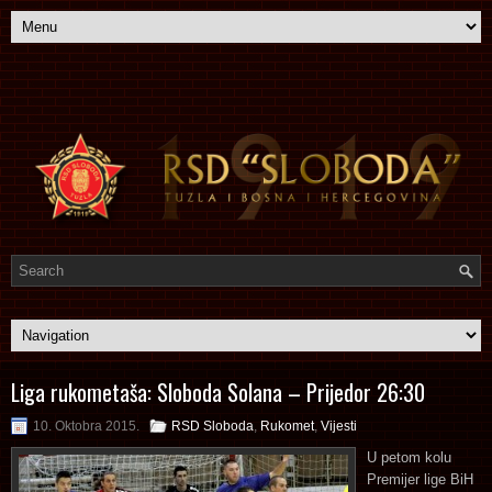
Liga rukometaša: Sloboda Solana – Prijedor 26:30
10. Oktobra 2015.
RSD Sloboda
,
Rukomet
,
Vijesti
U petom kolu
Premijer lige BiH