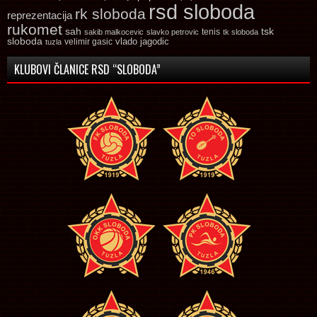
rsd sloboda
rk sloboda
reprezentacija
rukomet
tsk
sah
sakib malkocevic
slavko petrovic
tenis
tk sloboda
sloboda
vlado jagodic
velimir gasic
tuzla
KLUBOVI ČLANICE RSD “SLOBODA”