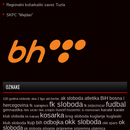
Regionalni košarkaški savez Tuzla
SKPC "Mejdan"
OZNAKE
ak sloboda
atletika
BiH
bosna i
100 godina slobode
aba 2 liga
aid berbic
fk sloboda
fudbal
hercegovina
fk sarajevo
fk zeljeznicar
gimnastika
karate
karate
husref musemic
hkk siroki
hkk zrinjski
in memoriam
kosarka
krsg sloboda
kuglaski
klub sloboda
kuglanje
kk kakanj
okk sloboda
odbojka
ok
kup bih
klub sloboda
okk spars
sloboda
pripreme
pk sloboda
plivanje
pripremna utakmica