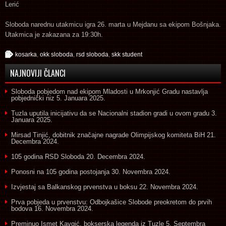
Lerić
Sloboda narednu utakmicu igra 26. marta u Mejdanu sa ekipom Bošnjaka.
Utakmica je zakazana za 19:30h.
kosarka
,
okk sloboda
,
rsd sloboda
,
skk student
NAJNOVIJI ČLANCI
Sloboda pobjedom nad ekipom Mladosti u Mrkonjić Gradu nastavlja
pobjednički niz
5. Januara 2025.
Tuzla uputila inicijativu da se Nacionalni stadion gradi u ovom gradu
3.
Januara 2025.
Mirsad Tinjić, dobitnik značajne nagrade Olimpijskog komiteta BiH
21.
Decembra 2024.
105 godina RSD Sloboda
20. Decembra 2024.
Ponosni na 105 godina postojanja
30. Novembra 2024.
Izvjestaj sa Balkanskog prvenstva u boksu
22. Novembra 2024.
Prva pobjeda u prvenstvu: Odbojkašice Slobode preokretom do prvih
bodova
16. Novembra 2024.
Preminuo Ismet Kavgić, bokserska legenda iz Tuzle
5. Septembra