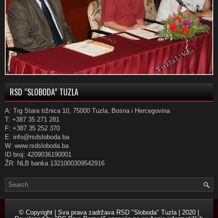
RSD “SLOBODA” TUZLA
A: Trg Stara tržnica 10, 75000 Tuzla, Bosna i Hercegovina
T: +387 35 271 281
F: +387 35 252 370
E: info@rsdsloboda.ba
W: www.rsdsloboda.ba
ID broj: 4209036190001
ŽR: NLB banka 1321000309542916
© Copyright | Sva prava zadržava RSD "Sloboda" Tuzla | 2020 |