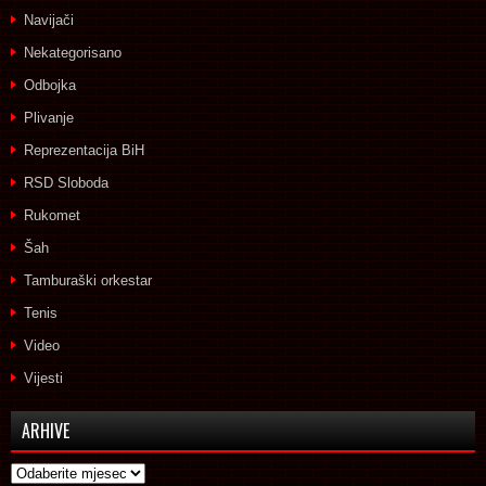
Navijači
Nekategorisano
Odbojka
Plivanje
Reprezentacija BiH
RSD Sloboda
Rukomet
Šah
Tamburaški orkestar
Tenis
Video
Vijesti
ARHIVE
Arhive