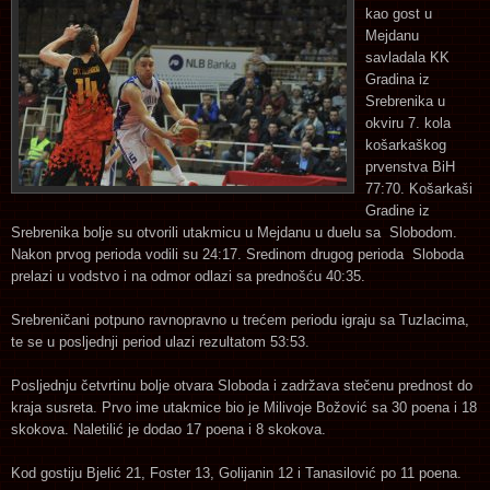
kao gost u
Mejdanu
savladala KK
Gradina iz
Srebrenika u
okviru 7. kola
košarkaškog
prvenstva BiH
77:70. Košarkaši
Gradine iz
Srebrenika bolje su otvorili utakmicu u Mejdanu u duelu sa Slobodom.
Nakon prvog perioda vodili su 24:17. Sredinom drugog perioda Sloboda
prelazi u vodstvo i na odmor odlazi sa prednošću 40:35.
Srebreničani potpuno ravnopravno u trećem periodu igraju sa Tuzlacima,
te se u posljednji period ulazi rezultatom 53:53.
Posljednju četvrtinu bolje otvara Sloboda i zadržava stečenu prednost do
kraja susreta. Prvo ime utakmice bio je Milivoje Božović sa 30 poena i 18
skokova. Naletilić je dodao 17 poena i 8 skokova.
Kod gostiju Bjelić 21, Foster 13, Golijanin 12 i Tanasilović po 11 poena.