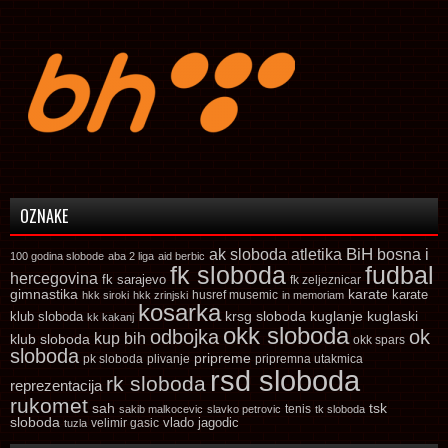
OZNAKE
ak sloboda
atletika
BiH
bosna i
100 godina slobode
aba 2 liga
aid berbic
fk sloboda
fudbal
hercegovina
fk sarajevo
fk zeljeznicar
gimnastika
karate
karate
husref musemic
hkk siroki
hkk zrinjski
in memoriam
kosarka
krsg sloboda
kuglaski
klub sloboda
kuglanje
kk kakanj
okk sloboda
odbojka
ok
kup bih
klub sloboda
okk spars
sloboda
pripreme
pk sloboda
plivanje
pripremna utakmica
rsd sloboda
rk sloboda
reprezentacija
rukomet
tsk
sah
sakib malkocevic
slavko petrovic
tenis
tk sloboda
sloboda
vlado jagodic
velimir gasic
tuzla