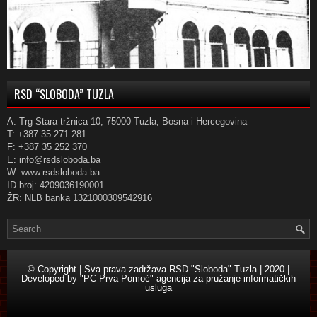
RSD “SLOBODA” TUZLA
A: Trg Stara tržnica 10, 75000 Tuzla, Bosna i Hercegovina
T: +387 35 271 281
F: +387 35 252 370
E: info@rsdsloboda.ba
W: www.rsdsloboda.ba
ID broj: 4209036190001
ŽR: NLB banka 1321000309542916
© Copyright | Sva prava zadržava RSD "Sloboda" Tuzla | 2020 |
Developed by
"PC Prva Pomoć" agencija za pružanje informatičkih
usluga