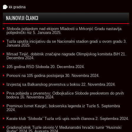
kk gradina
NAJNOVIJI ČLANCI
Sloboda pobjedom nad ekipom Mladosti u Mrkonjić Gradu nastavlja
pobjednički niz
5. Januara 2025.
Tuzla uputila inicijativu da se Nacionalni stadion gradi u ovom gradu
3.
Januara 2025.
Mirsad Tinjić, dobitnik značajne nagrade Olimpijskog komiteta BiH
21.
Decembra 2024.
105 godina RSD Sloboda
20. Decembra 2024.
Ponosni na 105 godina postojanja
30. Novembra 2024.
Izvjestaj sa Balkanskog prvenstva u boksu
22. Novembra 2024.
Prva pobjeda u prvenstvu: Odbojkašice Slobode preokretom do prvih
bodova
16. Novembra 2024.
Preminuo Ismet Kavgić, bokserska legenda iz Tuzle
5. Septembra
2024.
Karate klub ˝Sloboda˝ Tuzla vrši upis novih članova
2. Septembra 2024.
Gradonačelnik Tuzle otvorio V Međunarodni hrvački turnir “Husinski
Rudar” 2024
25. Augusta 2024.