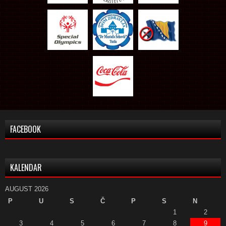
FACEBOOK
KALENDAR
AUGUST 2026
P
U
S
Č
P
S
N
1
2
3
4
5
6
7
8
9