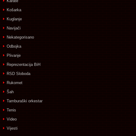
Karate
Košarka
Kuglanje
Navijači
Nekategorisano
Odbojka
Plivanje
Reprezentacija BiH
RSD Sloboda
Rukomet
Šah
Tamburaški orkestar
Tenis
Video
Vijesti