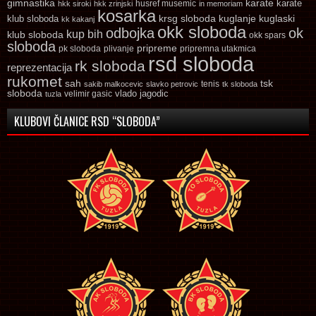
gimnastika
karate
karate
husref musemic
hkk siroki
hkk zrinjski
in memoriam
kosarka
krsg sloboda
kuglaski
klub sloboda
kuglanje
kk kakanj
okk sloboda
odbojka
ok
kup bih
klub sloboda
okk spars
sloboda
pripreme
pk sloboda
plivanje
pripremna utakmica
rsd sloboda
rk sloboda
reprezentacija
rukomet
tsk
sah
sakib malkocevic
slavko petrovic
tenis
tk sloboda
sloboda
vlado jagodic
velimir gasic
tuzla
KLUBOVI ČLANICE RSD “SLOBODA”