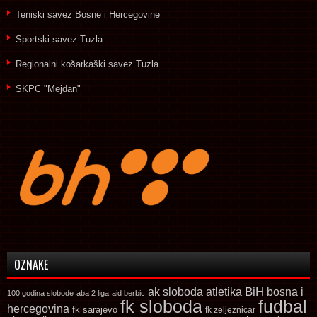
Teniski savez Bosne i Hercegovine
Sportski savez Tuzla
Regionalni košarkaški savez Tuzla
SKPC "Mejdan"
OZNAKE
ak sloboda
atletika
BiH
bosna i
100 godina slobode
aba 2 liga
aid berbic
fk sloboda
fudbal
hercegovina
fk sarajevo
fk zeljeznicar