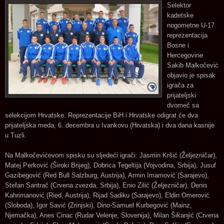
Selektor
kadetske
nogometne U-17
reprezentacija
Bosne i
Hercegovine
Sakib Malkočević
objavio je spisak
igrača za
prijateljski
dvomeč sa
selekcijom Hrvatske. Reprezentacije BiH i Hrvatske odigrat će dva
prijateljska meda, 6. decembra u Ivankovu (Hrvatska) i dva dana kasnije
u Tuzli.
Na Malkočevićevom spisku su sljedeći igrači: Jasmin Kršić (Željezničar),
Matej Perković (Široki Brijeg), Dobrica Tegeltija (Vojvodina, Srbija), Jusuf
Gazibegović (Red Bull Salzburg, Austrija), Armin Imamović (Sarajevo),
Stefan Santrač (Crvena zvezda, Srbija), Enio Zilić (Željezničar), Denis
Kahrimanović (Ried, Austrija), Rijad Sadiku (Sarajevo), Eldin Omerović
(Sloboda), Igor Savić (Zrinjski), Dino-Samuel Kurbegović (Mainz,
Njemačka), Anes Cinac (Rudar Velenje, Slovenija), Milan Šikanjić (Crvena