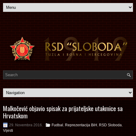
Malkočević objavio spisak za prijateljske utakmice sa
Hrvatskom
29. Novembra 2016.
Fudbal
,
Reprezentacija BiH
,
RSD Sloboda
,
Vijesti