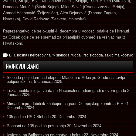
zvezda, Srbija), Elvis Mehanović (Genk, Belgija), Đani Salčin (Sarajevo),
Domagoj Marušić (Široki Brijeg), Milan Savić (Crvena zvezda, Srbija),
Ahmed Hasanović (Željezničar), Alen Dejanović (Dinamo Zagreb,
Hrvatska), David Radovac (Sesvete, Hrvatska).
Reprezentativci će se okupiti 4. decembra u Vogošći odakle će i krenuti
za Odžak gdje će se spremati za prijateljski dvomeč sa vršnjacima iz
Hrvatskom.
BiH
,
bosna i hercegovina
,
fk sloboda
,
fudbal
,
rsd sloboda
,
sakib malkocevic
NAJNOVIJI ČLANCI
Sloboda pobjedom nad ekipom Mladosti u Mrkonjić Gradu nastavlja
pobjednički niz
5. Januara 2025.
Tuzla uputila inicijativu da se Nacionalni stadion gradi u ovom gradu
3.
Januara 2025.
Mirsad Tinjić, dobitnik značajne nagrade Olimpijskog komiteta BiH
21.
Decembra 2024.
105 godina RSD Sloboda
20. Decembra 2024.
Ponosni na 105 godina postojanja
30. Novembra 2024.
Izvjestaj sa Balkanskog prvenstva u boksu
22. Novembra 2024.