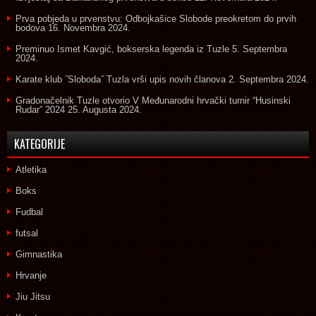
Prva pobjeda u prvenstvu: Odbojkašice Slobode preokretom do prvih
bodova
16. Novembra 2024.
Preminuo Ismet Kavgić, bokserska legenda iz Tuzle
5. Septembra
2024.
Karate klub ˝Sloboda˝ Tuzla vrši upis novih članova
2. Septembra 2024.
Gradonačelnik Tuzle otvorio V Međunarodni hrvački turnir “Husinski
Rudar” 2024
25. Augusta 2024.
KATEGORIJE
Atletika
Boks
Fudbal
futsal
Gimnastika
Hrvanje
Jiu Jitsu