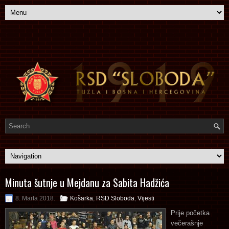
Minuta šutnje u Mejdanu za Sabita Hadžića
8. Marta 2018.
Košarka
,
RSD Sloboda
,
Vijesti
Prije početka
večerašnje