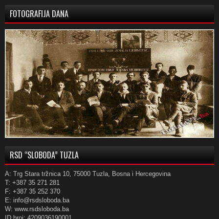
FOTOGRAFIJA DANA
RSD “SLOBODA” TUZLA
A: Trg Stara tržnica 10, 75000 Tuzla, Bosna i Hercegovina
T: +387 35 271 281
F: +387 35 252 370
E: info@rsdsloboda.ba
W: www.rsdsloboda.ba
ID broj: 4209036190001