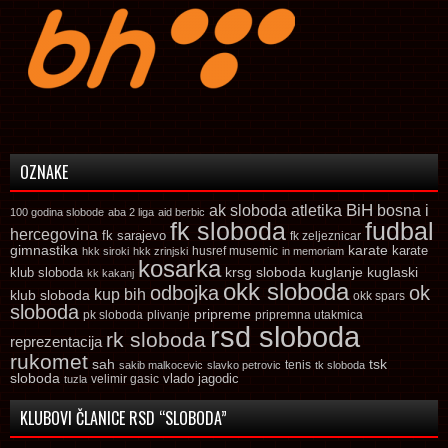
OZNAKE
ak sloboda
atletika
BiH
bosna i
100 godina slobode
aba 2 liga
aid berbic
fk sloboda
fudbal
hercegovina
fk sarajevo
fk zeljeznicar
gimnastika
karate
karate
husref musemic
hkk siroki
hkk zrinjski
in memoriam
kosarka
krsg sloboda
kuglaski
klub sloboda
kuglanje
kk kakanj
okk sloboda
odbojka
ok
kup bih
klub sloboda
okk spars
sloboda
pripreme
pk sloboda
plivanje
pripremna utakmica
rsd sloboda
rk sloboda
reprezentacija
rukomet
tsk
sah
sakib malkocevic
slavko petrovic
tenis
tk sloboda
sloboda
vlado jagodic
velimir gasic
tuzla
KLUBOVI ČLANICE RSD “SLOBODA”