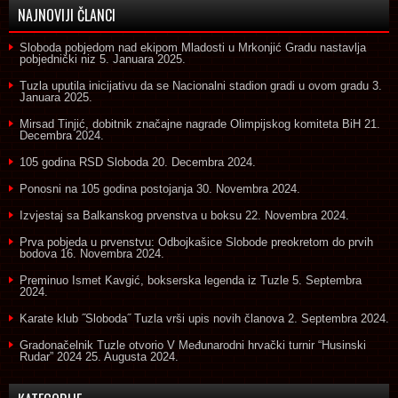
NAJNOVIJI ČLANCI
Sloboda pobjedom nad ekipom Mladosti u Mrkonjić Gradu nastavlja
pobjednički niz
5. Januara 2025.
Tuzla uputila inicijativu da se Nacionalni stadion gradi u ovom gradu
3.
Januara 2025.
Mirsad Tinjić, dobitnik značajne nagrade Olimpijskog komiteta BiH
21.
Decembra 2024.
105 godina RSD Sloboda
20. Decembra 2024.
Ponosni na 105 godina postojanja
30. Novembra 2024.
Izvjestaj sa Balkanskog prvenstva u boksu
22. Novembra 2024.
Prva pobjeda u prvenstvu: Odbojkašice Slobode preokretom do prvih
bodova
16. Novembra 2024.
Preminuo Ismet Kavgić, bokserska legenda iz Tuzle
5. Septembra
2024.
Karate klub ˝Sloboda˝ Tuzla vrši upis novih članova
2. Septembra 2024.
Gradonačelnik Tuzle otvorio V Međunarodni hrvački turnir “Husinski
Rudar” 2024
25. Augusta 2024.