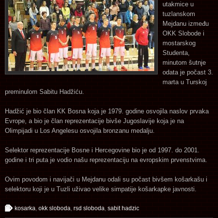
utakmice u
tuzlanskom
Mejdanu između
OKK Slobode i
mostarskog
Studenta,
minutom šutnje
odata je počast 3.
marta u Turskoj
preminulom Sabitu Hadžiću.
Hadžić je bio član KK Bosna koja je 1979. godine osvojila naslov prvaka
Evrope, a bio je član reprezentacije bivše Jugoslavije koja je na
Olimpijadi u Los Angelesu osvojila bronzanu medalju.
Selektor reprezentacije Bosne i Hercegovine bio je od 1997. do 2001.
godine i tri puta je vodio našu reprezentaciju na evropskim prvenstvima.
Ovim povodom i navijači u Mejdanu odali su počast bivšem košarkašu i
selektoru koji je u Tuzli uživao velike simpatije košarkapke javnosti.
kosarka
,
okk sloboda
,
rsd sloboda
,
sabit hadzic