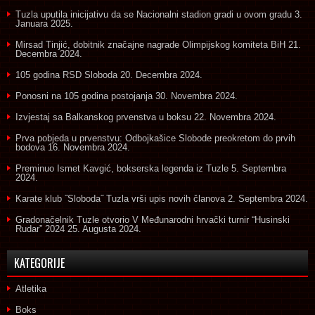
Tuzla uputila inicijativu da se Nacionalni stadion gradi u ovom gradu
3.
Januara 2025.
Mirsad Tinjić, dobitnik značajne nagrade Olimpijskog komiteta BiH
21.
Decembra 2024.
105 godina RSD Sloboda
20. Decembra 2024.
Ponosni na 105 godina postojanja
30. Novembra 2024.
Izvjestaj sa Balkanskog prvenstva u boksu
22. Novembra 2024.
Prva pobjeda u prvenstvu: Odbojkašice Slobode preokretom do prvih
bodova
16. Novembra 2024.
Preminuo Ismet Kavgić, bokserska legenda iz Tuzle
5. Septembra
2024.
Karate klub ˝Sloboda˝ Tuzla vrši upis novih članova
2. Septembra 2024.
Gradonačelnik Tuzle otvorio V Međunarodni hrvački turnir “Husinski
Rudar” 2024
25. Augusta 2024.
KATEGORIJE
Atletika
Boks