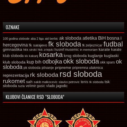
OZNAKE
ak sloboda
atletika
BiH
bosna i
100 godina slobode
aba 2 liga
aid berbic
fk sloboda
fudbal
hercegovina
fk sarajevo
fk zeljeznicar
gimnastika
karate
karate
husref musemic
hkk siroki
hkk zrinjski
in memoriam
kosarka
krsg sloboda
kuglaski
klub sloboda
kuglanje
kk kakanj
okk sloboda
odbojka
ok
kup bih
klub sloboda
okk spars
sloboda
pripreme
pk sloboda
plivanje
pripremna utakmica
rsd sloboda
rk sloboda
reprezentacija
rukomet
tsk
sah
sakib malkocevic
slavko petrovic
tenis
tk sloboda
sloboda
vlado jagodic
velimir gasic
tuzla
KLUBOVI ČLANICE RSD “SLOBODA”