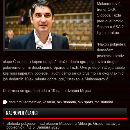
Mulaomerović,
trener OKK
Sloboda Tuzla
pred duel protiv
Sparsa u ABA 2
ligi je istakao:
“Nakon pobjede u
domaćem
prvenstvu protiv
ekipe Čapljine, u kojem su igrači pružili dobru igru pogotovo u drugom
poluvremenu, mi dočekujemo Sparse u Tuzli. Ovo je derbi začelja tabele
koji nosi imperativ pobjede. Truditi ćemo se da pružimo i u ovoj utakmici
još dodatnih 10-ak minuta dobre igre,” istakao je Mulaomerović.
Utakmica se igra u srijedu u 19 sati u dvorani Mejdan.
damir mulaomerovic
,
kosarka
,
okk sloboda
,
okk spars
,
rsd sloboda
NAJNOVIJI ČLANCI
Sloboda pobjedom nad ekipom Mladosti u Mrkonjić Gradu nastavlja
pobjednički niz
5. Januara 2025.