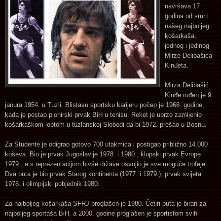
navršava 17
godina od smrti
našeg najboljeg
košarkaša,
jednog i jedinog
Mirze Delibašića
Kinđeta.
Mirza Delibašić
Kinđe rođen je 9.
janura 1954. u Tuzli. Blistavu sportsku karijeru počeo je 1968. godine,
kada je postao pionirski prvak BiH u tenisu. Reket je ubrzo zamijenio
košarkaškom loptom u tuzlanskoj Slobodi da bi 1972. prešao u Bosnu.
Za Studente je odigrao gotovo 700 utakmica i postigao približno 14.000
koševa. Bio je prvak Jugoslavije 1978. i 1980., klupski prvak Evrope
1979., a s reprezentacijom bivše države osvojio je sve moguće trofeje.
Dva puta je bio prvak Starog kontinenta (1977. i 1979.), prvak svijeta
1978. i olimpijski pobjednik 1980.
Za najboljeg košarkaša SFRJ proglašen je 1980. Četiri puta je biran za
najboljeg sportaša BiH, a 2000. godine proglašen je sportistom svih