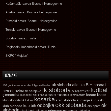
Košarkaški savez Bosne i Hercegovine
Atletski savez Bosne i Hercegovine
Plivački savez Bosne i Hercegovine
Teniski savez Bosne i Hercegovine
Sportski savez Tuzla
Regionalni košarkaški savez Tuzla
SKPC "Mejdan"
OZNAKE
ak sloboda
atletika
BiH
bosna i
100 godina slobode
aba 2 liga
aid berbic
fk sloboda
fudbal
hercegovina
fk sarajevo
fk zeljeznicar
gimnastika
karate
karate
husref musemic
hkk siroki
hkk zrinjski
in memoriam
kosarka
krsg sloboda
kuglaski
klub sloboda
kuglanje
kk kakanj
okk sloboda
odbojka
ok
kup bih
klub sloboda
okk spars
sloboda
pripreme
pk sloboda
plivanje
pripremna utakmica