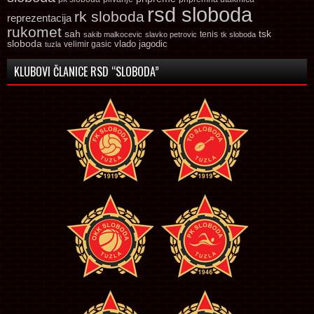
rsd sloboda
rk sloboda
reprezentacija
rukomet
tsk
sah
sakib malkocevic
slavko petrovic
tenis
tk sloboda
sloboda
vlado jagodic
velimir gasic
tuzla
KLUBOVI ČLANICE RSD “SLOBODA”