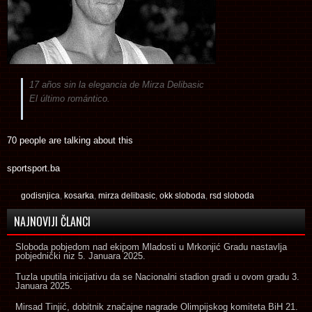
17 años sin la elegancia de Mirza Delibasic
El último romántico.
70 people are talking about this
sportsport.ba
godisnjica
,
kosarka
,
mirza delibasic
,
okk sloboda
,
rsd sloboda
NAJNOVIJI ČLANCI
Sloboda pobjedom nad ekipom Mladosti u Mrkonjić Gradu nastavlja
pobjednički niz
5. Januara 2025.
Tuzla uputila inicijativu da se Nacionalni stadion gradi u ovom gradu
3.
Januara 2025.
Mirsad Tinjić, dobitnik značajne nagrade Olimpijskog komiteta BiH
21.