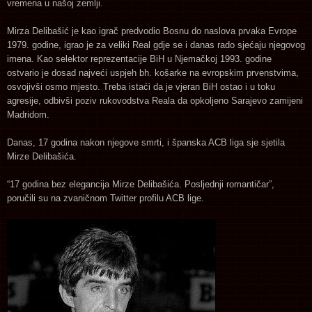
vremena u našoj zemlji.
Mirza Delibašić je kao igrač predvodio Bosnu do naslova prvaka Evrope
1979. godine, igrao je za veliki Real gdje se i danas rado sjećaju njegovog
imena. Kao selektor reprezentacije BiH u Njemačkoj 1993. godine
ostvario je dosad najveći uspjeh bh. košarke na evropskim prvenstvima,
osvojivši osmo mjesto. Treba istaći da je vjeran BiH ostao i u toku
agresije, odbivši poziv rukovodstva Reala da opkoljeno Sarajevo zamijeni
Madridom.
Danas, 17 godina nakon njegove smrti, i španska ACB liga sje sjetila
Mirze Delibašića.
“17 godina bez elegancija Mirze Delibašića. Posljednji romantičar”,
poručili su na zvaničnom Twitter profilu ACB lige.