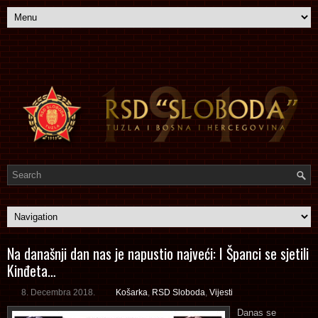
Na današnji dan nas je napustio najveći: I Španci se sjetili
Kinđeta…
8. Decembra 2018.
Košarka
,
RSD Sloboda
,
Vijesti
Danas se