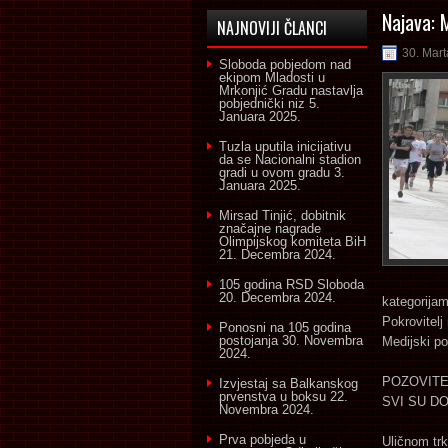
Najava: 
NAJNOVIJI ČLANCI
30. Mart
Sloboda pobjedom nad
ekipom Mladosti u
Mrkonjić Gradu nastavlja
pobjednički niz
5.
Januara 2025.
Tuzla uputila inicijativu
da se Nacionalni stadion
gradi u ovom gradu
3.
Januara 2025.
Mirsad Tinjić, dobitnik
značajne nagrade
Olimpijskog komiteta BiH
21. Decembra 2024.
105 godina RSD Sloboda
20. Decembra 2024.
kategorijam
Pokrovitelj
Ponosni na 105 godina
postojanja
30. Novembra
Medijski pok
2024.
POZOVITE
Izvjestaj sa Balkanskog
prvenstva u boksu
22.
SVI SU D
Novembra 2024.
Prva pobjeda u
Uličnom trk