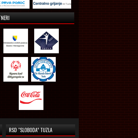
TNERI
RSD “SLOBODA” TUZLA