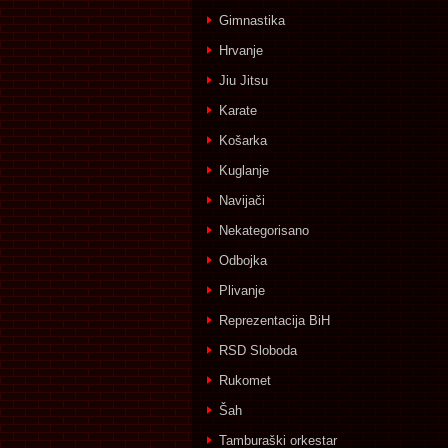
Gimnastika
Hrvanje
Jiu Jitsu
Karate
Košarka
Kuglanje
Navijači
Nekategorisano
Odbojka
Plivanje
Reprezentacija BiH
RSD Sloboda
Rukomet
Šah
Tamburaški orkestar