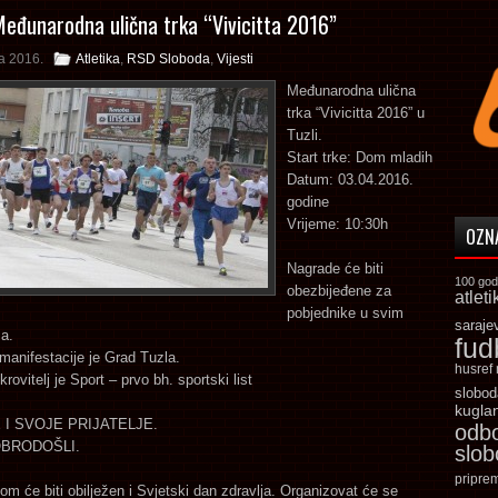
Međunarodna ulična trka “Vivicitta 2016”
a 2016.
Atletika
,
RSD Sloboda
,
Vijesti
Međunarodna ulična
trka “Vivicitta 2016” u
Tuzli.
Start trke: Dom mladih
Datum: 03.04.2016.
godine
Vrijeme: 10:30h
OZN
Nagrade će biti
100 god
obezbijeđene za
atleti
pobjednike u svim
saraje
a.
fud
 manifestacije je Grad Tuzla.
husref
rovitelj je Sport – prvo bh. sportski list
slobod
kugla
 I SVOJE PRIJATELJE.
odb
OBRODOŠLI.
slo
pripre
om će biti obilježen i Svjetski dan zdravlja. Organizovat će se