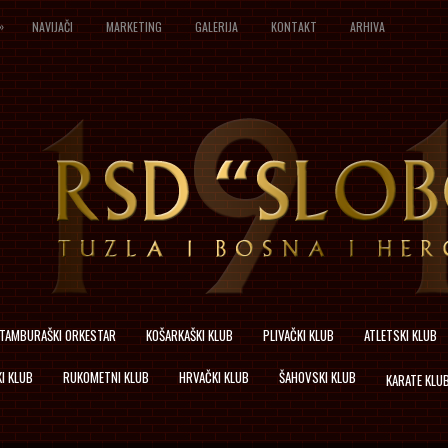
»
NAVIJAČI
MARKETING
GALERIJA
KONTAKT
ARHIVA
TAMBURAŠKI ORKESTAR
KOŠARKAŠKI KLUB
PLIVAČKI KLUB
ATLETSKI KLUB
I KLUB
RUKOMETNI KLUB
HRVAČKI KLUB
ŠAHOVSKI KLUB
KARATE KLU