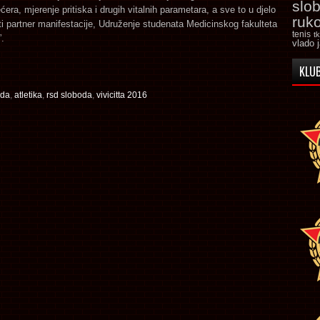
slo
ćera, mjerenje pritiska i drugih vitalnih parametara, a sve to u djelo
ruk
i partner manifestacije, Udruženje studenata Medicinskog fakulteta
tenis
t
.
vlado 
KLUB
oda
,
atletika
,
rsd sloboda
,
vivicitta 2016