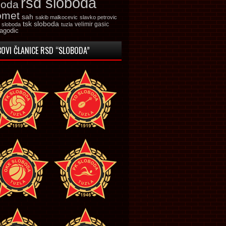
rsd sloboda
boda
omet
sah
sakib malkocevic
slavko petrovic
tsk sloboda
velimir gasic
k sloboda
tuzla
jagodic
OVI ČLANICE RSD “SLOBODA”