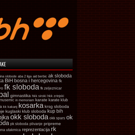
AKE
ak sloboda
ina slobode
aba 2 liga
aid berbic
ka
BiH
bosna i hercegovina
fk
fk sloboda
vo
fk zeljeznicar
bal
gimnastika
hkk siroki
hkk zrinjski
karate
karate klub
 musemic
in memoriam
kosarka
krsg sloboda
a
kk kakanj
kup bih
kuglaski klub sloboda
nje
okk sloboda
ojka
ok
okk spars
boda
pripreme
pk sloboda
plivanje
rk
reprezentacija
mna utakmica