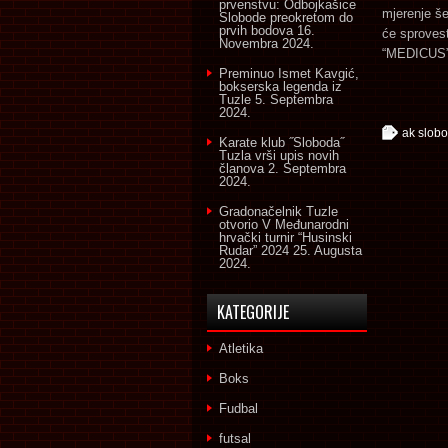
prvenstvu: Odbojkašice
mjerenje še
Slobode preokretom do
prvih bodova
16.
će sprovest
Novembra 2024.
“MEDICUS”
Preminuo Ismet Kavgić,
bokserska legenda iz
Tuzle
5. Septembra
2024.
ak slob
Karate klub ˝Sloboda˝
Tuzla vrši upis novih
članova
2. Septembra
2024.
Gradonačelnik Tuzle
otvorio V Međunarodni
hrvački turnir “Husinski
Rudar” 2024
25. Augusta
2024.
KATEGORIJE
Atletika
Boks
Fudbal
futsal