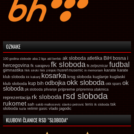
OZNAKE
ak sloboda
atletika
BiH
bosna i
100 godina slobode
aba 2 liga
aid berbic
fk sloboda
fudbal
hercegovina
fk sarajevo
fk zeljeznicar
gimnastika
karate
karate
husref musemic
hkk siroki
hkk zrinjski
in memoriam
kosarka
krsg sloboda
kuglaski
klub sloboda
kuglanje
kk kakanj
okk sloboda
odbojka
ok
kup bih
klub sloboda
okk spars
sloboda
pripreme
pk sloboda
plivanje
pripremna utakmica
rsd sloboda
rk sloboda
reprezentacija
rukomet
tsk
sah
sakib malkocevic
slavko petrovic
tenis
tk sloboda
sloboda
vlado jagodic
velimir gasic
tuzla
KLUBOVI ČLANICE RSD “SLOBODA”