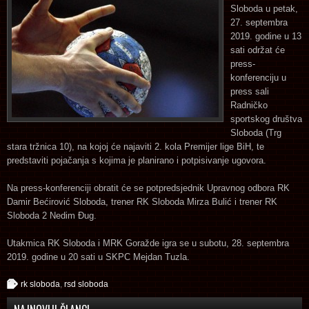
Sloboda u petak,
27. septembra
2019. godine u 13
sati održat će
press-
konferenciju u
press sali
Radničko
sportskog društva
Sloboda (Trg
stara tržnica 10), na kojoj će najaviti 2. kola Premijer lige BiH, te
predstaviti pojačanja s kojima je planirano i potpisivanje ugovora.
Na press-konferenciji obratit će se potpredsjednik Upravnog odbora RK
Damir Bećirović Sloboda, trener RK Sloboda Mirza Bulić i trener RK
Sloboda 2 Nedim Đug.
Utakmica RK Sloboda i MRK Goražde igra se u subotu, 28. septembra
2019. godine u 20 sati u SKPC Mejdan Tuzla.
rk sloboda
,
rsd sloboda