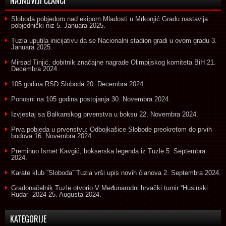
NAJNOVIJI ČLANCI
Sloboda pobjedom nad ekipom Mladosti u Mrkonjić Gradu nastavlja
pobjednički niz
5. Januara 2025.
Tuzla uputila inicijativu da se Nacionalni stadion gradi u ovom gradu
3.
Januara 2025.
Mirsad Tinjić, dobitnik značajne nagrade Olimpijskog komiteta BiH
21.
Decembra 2024.
105 godina RSD Sloboda
20. Decembra 2024.
Ponosni na 105 godina postojanja
30. Novembra 2024.
Izvjestaj sa Balkanskog prvenstva u boksu
22. Novembra 2024.
Prva pobjeda u prvenstvu: Odbojkašice Slobode preokretom do prvih
bodova
16. Novembra 2024.
Preminuo Ismet Kavgić, bokserska legenda iz Tuzle
5. Septembra
2024.
Karate klub ˝Sloboda˝ Tuzla vrši upis novih članova
2. Septembra 2024.
Gradonačelnik Tuzle otvorio V Međunarodni hrvački turnir “Husinski
Rudar” 2024
25. Augusta 2024.
KATEGORIJE