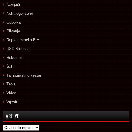
Navijači
Nekategorisano
Odbojka
Plivanje
Reprezentacija BiH
RSD Sloboda
Rukomet
Šah
Tamburaški orkestar
Tenis
Video
Vijesti
ARHIVE
Arhive