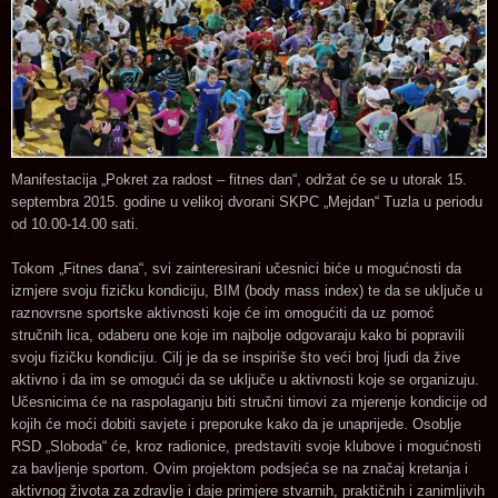
Manifestacija „Pokret za radost – fitnes dan“, održat će se u utorak 15.
septembra 2015. godine u velikoj dvorani SKPC „Mejdan“ Tuzla u periodu
od 10.00-14.00 sati.
Tokom „Fitnes dana“, svi zainteresirani učesnici biće u mogućnosti da
izmjere svoju fizičku kondiciju, BIM (body mass index) te da se uključe u
raznovrsne sportske aktivnosti koje će im omogućiti da uz pomoć
stručnih lica, odaberu one koje im najbolje odgovaraju kako bi popravili
svoju fizičku kondiciju. Cilj je da se inspiriše što veći broj ljudi da žive
aktivno i da im se omogući da se uključe u aktivnosti koje se organizuju.
Učesnicima će na raspolaganju biti stručni timovi za mjerenje kondicije od
kojih će moći dobiti savjete i preporuke kako da je unaprijede. Osoblje
RSD „Sloboda“ će, kroz radionice, predstaviti svoje klubove i mogućnosti
za bavljenje sportom. Ovim projektom podsjeća se na značaj kretanja i
aktivnog života za zdravlje i daje primjere stvarnih, praktičnih i zanimljivih