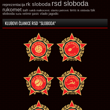
rsd sloboda
rk sloboda
reprezentacija
rukomet
tsk
sah
sakib malkocevic
slavko petrovic
tenis
tk sloboda
sloboda
vlado jagodic
velimir gasic
tuzla
KLUBOVI ČLANICE RSD “SLOBODA”