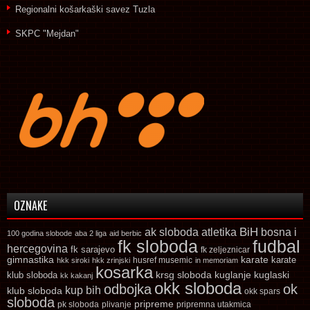
Regionalni košarkaški savez Tuzla
SKPC "Mejdan"
OZNAKE
ak sloboda
atletika
BiH
bosna i
100 godina slobode
aba 2 liga
aid berbic
fk sloboda
fudbal
hercegovina
fk sarajevo
fk zeljeznicar
gimnastika
karate
karate
husref musemic
hkk siroki
hkk zrinjski
in memoriam
kosarka
krsg sloboda
kuglaski
klub sloboda
kuglanje
kk kakanj
okk sloboda
odbojka
ok
kup bih
klub sloboda
okk spars
sloboda
pripreme
pk sloboda
plivanje
pripremna utakmica