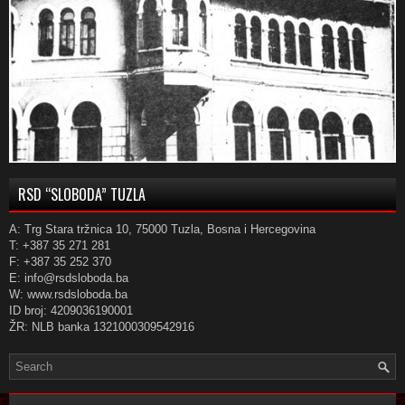
RSD “SLOBODA” TUZLA
A: Trg Stara tržnica 10, 75000 Tuzla, Bosna i Hercegovina
T: +387 35 271 281
F: +387 35 252 370
E: info@rsdsloboda.ba
W: www.rsdsloboda.ba
ID broj: 4209036190001
ŽR: NLB banka 1321000309542916