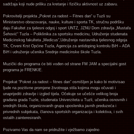
sadržaja koji nude priliku za kretanje i fizičku aktivnost uz zabavu.
Pokrovitelji projekta „Pokret za radost – Fitnes dan“ u Tuzli su
Ministarstvo obrazovanja, nauke, kulture i sporta TK, stručnu podršku
daju Fakultet za tjelesni odgoj i sport UNTZ, JZNU Dom zdravlja „Mustafa
Šehović“ Tuzla – Poliklinika za sportsku medicinu, Udruženje studenata
Medicinskog fakulteta „Medicus“,Udruženje nastavnika tjelesnog odgoja
TK, Crveni Krst Općine Tuzla, Agencija za antidoping kontrolu BiH – ADA
BiH i udruženje učenika Srednje medicinske škole Tuzla.
Muzički dio programa će biti vođen od strane FM JAM a specijalni gost
programa je FRENKIE.
Projekat “Pokret za radost – fitnes dan” osmišljen je kako bi motivisao
ljude na pozitivne promjene životnoga stila kojima mogu očuvati i
unaprijediti zdravlje i izgled tijela. Očekuje se učešće velikog broja
građana grada Tuzle, studenata Univerziteta u Tuzli, učenika osnovnih i
srednjih škola, organizovanih grupa uposlenika javnih preduzeća i
privrednih subjekata, članova sportskih organizacija i kolektiva, i svih
ostalih zainteresiranih.
Pozivamo Vas da nam se pridružite i vježbamo zajedno