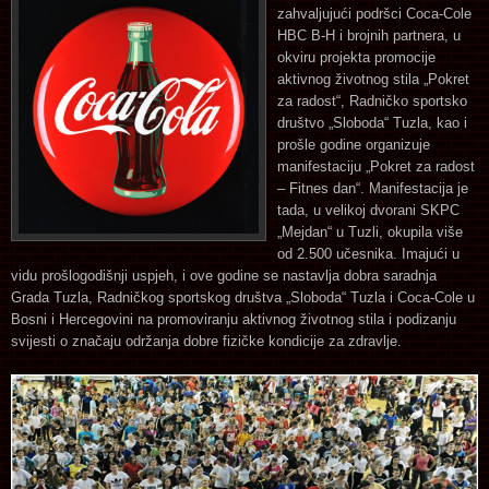
zahvaljujući podršci Coca-Cole
HBC B-H i brojnih partnera, u
okviru projekta promocije
aktivnog životnog stila „Pokret
za radost“, Radničko sportsko
društvo „Sloboda“ Tuzla, kao i
prošle godine organizuje
manifestaciju „Pokret za radost
– Fitnes dan“. Manifestacija je
tada, u velikoj dvorani SKPC
„Mejdan“ u Tuzli, okupila više
od 2.500 učesnika. Imajući u
vidu prošlogodišnji uspjeh, i ove godine se nastavlja dobra saradnja
Grada Tuzla, Radničkog sportskog društva „Sloboda“ Tuzla i Coca-Cole u
Bosni i Hercegovini na promoviranju aktivnog životnog stila i podizanju
svijesti o značaju održanja dobre fizičke kondicije za zdravlje.