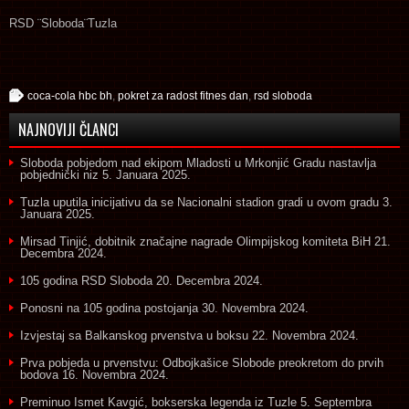
RSD ¨Sloboda¨Tuzla
coca-cola hbc bh
,
pokret za radost fitnes dan
,
rsd sloboda
NAJNOVIJI ČLANCI
Sloboda pobjedom nad ekipom Mladosti u Mrkonjić Gradu nastavlja
pobjednički niz
5. Januara 2025.
Tuzla uputila inicijativu da se Nacionalni stadion gradi u ovom gradu
3.
Januara 2025.
Mirsad Tinjić, dobitnik značajne nagrade Olimpijskog komiteta BiH
21.
Decembra 2024.
105 godina RSD Sloboda
20. Decembra 2024.
Ponosni na 105 godina postojanja
30. Novembra 2024.
Izvjestaj sa Balkanskog prvenstva u boksu
22. Novembra 2024.
Prva pobjeda u prvenstvu: Odbojkašice Slobode preokretom do prvih
bodova
16. Novembra 2024.
Preminuo Ismet Kavgić, bokserska legenda iz Tuzle
5. Septembra