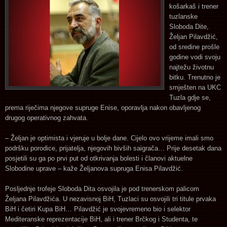
košarkaš i trener
tuzlanske
Sloboda Dite,
Željan Pilavdžić,
od sredine prošle
godine vodi svoju
najtežu životnu
bitku. Trenutno je
smješten na UKC
Tuzla gdje se,
prema riječima njegove supruge Enise, oporavlja nakon obavljenog
drugog operativnog zahvata.
– Željan je optimista i vjeruje u bolje dane. Cijelo ovo vrijeme imali smo
podršku porodice, prijatelja, njegovih bivših saigrača… Prije desetak dana
posjetili su ga po prvi put od otkrivanja bolesti i članovi aktuelne
Slobodine uprave – kaže Željanova supruga Enisa Pilavdžić.
Posljednje trofeje Sloboda Dita osvojila je pod trenerskom palicom
Željana Pilavdžića. U nezavisnoj BiH, Tuzlaci su osvojili tri titule prvaka
BiH i četiri Kupa BiH… Pilavdžić je svojevremeno bio i selektor
Mediteranske reprezentacije BiH, ali i trener Brčkog i Studenta, te