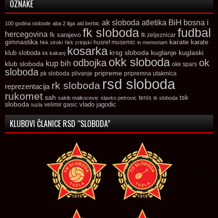
OZNAKE
ak sloboda
atletika
BiH
bosna i
100 godina slobode
aba 2 liga
aid berbic
fk sloboda
fudbal
hercegovina
fk sarajevo
fk zeljeznicar
gimnastika
karate
karate
husref musemic
hkk siroki
hkk zrinjski
in memoriam
kosarka
krsg sloboda
kuglaski
klub sloboda
kuglanje
kk kakanj
okk sloboda
odbojka
ok
kup bih
klub sloboda
okk spars
sloboda
pripreme
pk sloboda
plivanje
pripremna utakmica
rsd sloboda
rk sloboda
reprezentacija
rukomet
tsk
sah
sakib malkocevic
slavko petrovic
tenis
tk sloboda
sloboda
vlado jagodic
velimir gasic
tuzla
KLUBOVI ČLANICE RSD “SLOBODA”