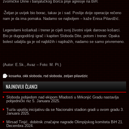
zvorničke Drine i banjalučkog Borca prije agresije na BiH.
-Željan je uvijek bio borac, takav je i sad. Poslije dvije operacije rečeno
nam je da ima pomaka. Nadamo se najboljem – kaže Enisa Pilavdžić.
Legendarni košarkaš i trener je cijeli svoj životni vijek darovao košarci.
Bio je dugogodišnji igrač i kapiten Sloboda Dite, potom i trener. Opaka
bolest udaljila ga je od najbližih i najdražih, nadamo se samo privremeno.
(Autor: E.Sk., Avaz – Foto: M. Pt.)
kosarka
,
okk sloboda
,
rsd sloboda
,
zeljan pilavdzic
NAJNOVIJI ČLANCI
Sloboda pobjedom nad ekipom Mladosti u Mrkonjić Gradu nastavlja
pobjednički niz
5. Januara 2025.
Tuzla uputila inicijativu da se Nacionalni stadion gradi u ovom gradu
3.
Januara 2025.
Mirsad Tinjić, dobitnik značajne nagrade Olimpijskog komiteta BiH
21.
Decembra 2024.