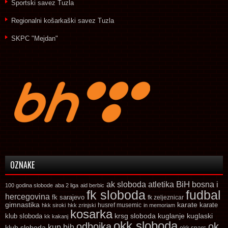
Sportski savez Tuzla
Regionalni košarkaški savez Tuzla
SKPC "Mejdan"
OZNAKE
ak sloboda
atletika
BiH
bosna i
100 godina slobode
aba 2 liga
aid berbic
fk sloboda
fudbal
hercegovina
fk sarajevo
fk zeljeznicar
gimnastika
karate
karate
husref musemic
hkk siroki
hkk zrinjski
in memoriam
kosarka
krsg sloboda
kuglaski
klub sloboda
kuglanje
kk kakanj
okk sloboda
odbojka
ok
kup bih
klub sloboda
okk spars