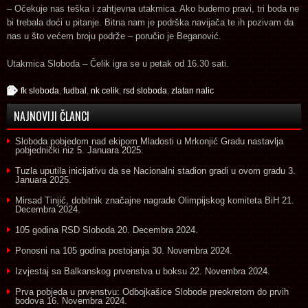
– Očekuje nas teška i zahtjevna utakmica. Ako budemo pravi, tri boda ne
bi trebala doći u pitanje. Bitna nam je podrška navijača te ih pozivam da
nas u što većem broju podrže – poručio je Beganović.
Utakmica Sloboda – Čelik igra se u petak od 16.30 sati.
fk sloboda
,
fudbal
,
nk celik
,
rsd sloboda
,
zlatan nalic
NAJNOVIJI ČLANCI
Sloboda pobjedom nad ekipom Mladosti u Mrkonjić Gradu nastavlja
pobjednički niz
5. Januara 2025.
Tuzla uputila inicijativu da se Nacionalni stadion gradi u ovom gradu
3.
Januara 2025.
Mirsad Tinjić, dobitnik značajne nagrade Olimpijskog komiteta BiH
21.
Decembra 2024.
105 godina RSD Sloboda
20. Decembra 2024.
Ponosni na 105 godina postojanja
30. Novembra 2024.
Izvjestaj sa Balkanskog prvenstva u boksu
22. Novembra 2024.
Prva pobjeda u prvenstvu: Odbojkašice Slobode preokretom do prvih
bodova
16. Novembra 2024.