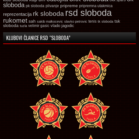
sloboda
pripreme
pk sloboda
plivanje
pripremna utakmica
rsd sloboda
rk sloboda
reprezentacija
rukomet
tsk
sah
sakib malkocevic
slavko petrovic
tenis
tk sloboda
sloboda
vlado jagodic
velimir gasic
tuzla
KLUBOVI ČLANICE RSD “SLOBODA”