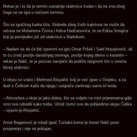
Rekao je i to da je termin sutrašnje utakmice čudan i da ne zna zbog
čega se ne igra u noćnom terminu.
Što se igračkog kadra tiče, Sloboda zbog žutih kakrtona ne može da
računa na Muharema Čivića i Adisa Hadžanovića, te na Edisa Smajića
koji je povrijeđen još od utakmice s Radnikom.
– Nadam se da će biti spremni za igru Omar Pršeš i Said Husejinović, ali
to ću znati poslije današnjeg treninga, poslije kojeg idemo u karantin –
rekao je Nalić, te je pozvao navijače da podrže njegovim tim u veoma
bitnoj utakmici.
U ekipu se vratio i Mehmed Alispahić koji je već igrao u Osijeku, a za
duel s Čelikom kaže da njega i suigrače zanimaju samo tri boda.
– Atmosfera u ekipi je jako dobra, što se vidjelo na mini pripremama gdje
smo sve odradili kako treba. Učinit ćemo sve da pobijedimo ekipu Čelika
– izjavio je Alispahić.
Amar Beganović je mladi igrač Tuzlaka kome je trener Nalić puno
povjerenje i nije se pokajao.