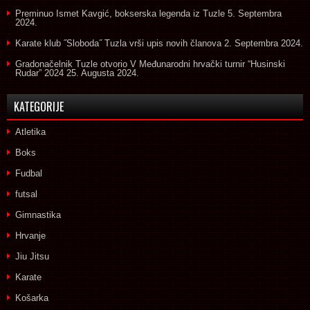
Preminuo Ismet Kavgić, bokserska legenda iz Tuzle
5. Septembra
2024.
Karate klub ˝Sloboda˝ Tuzla vrši upis novih članova
2. Septembra 2024.
Gradonačelnik Tuzle otvorio V Međunarodni hrvački turnir “Husinski
Rudar” 2024
25. Augusta 2024.
KATEGORIJE
Atletika
Boks
Fudbal
futsal
Gimnastika
Hrvanje
Jiu Jitsu
Karate
Košarka