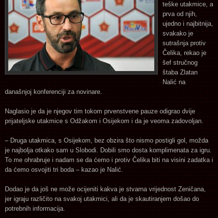
teške utakmice, a
prva od njih,
ujedno i najbitnija,
svakako je
sutrašnja protiv
Čelika, rekao je
šef stručnog
štaba Zlatan
Nalić na
današnjoj konferenciji za novinare.
Naglasio je da je njegov tim tokom prvenstvene pauze odigrao dvije
prijateljske utakmice s Odžakom i Osijekom i da je veoma zadovoljan.
– Druga utakmica, s Osijekom, bez obzira što nismo postigli gol, možda
je najbolja otkako sam u Slobodi. Dobili smo dosta komplimenata za igru.
To me ohrabruje i nadam se da ćemo i protiv Čelika biti na visini zadatka i
da ćemo osvojiti tri boda – kazao je Nalić.
Dodao je da još ne može ocijeniti kakva je stvarna vrijednost Zeničana,
jer igraju različito na svakoj utakmici, ali da je skautiranjem došao do
potrebnih informacija.