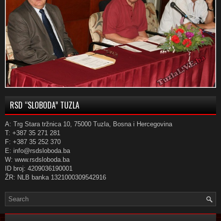
RSD “SLOBODA” TUZLA
A: Trg Stara tržnica 10, 75000 Tuzla, Bosna i Hercegovina
T: +387 35 271 281
F: +387 35 252 370
E: info@rsdsloboda.ba
W: www.rsdsloboda.ba
ID broj: 4209036190001
ŽR: NLB banka 1321000309542916