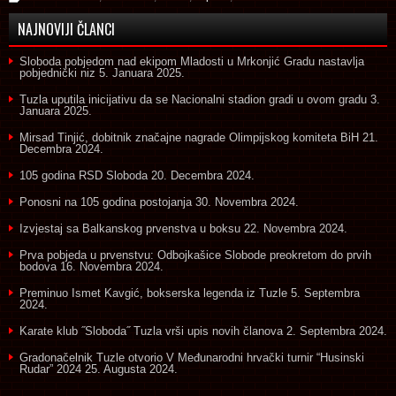
NAJNOVIJI ČLANCI
Sloboda pobjedom nad ekipom Mladosti u Mrkonjić Gradu nastavlja
pobjednički niz
5. Januara 2025.
Tuzla uputila inicijativu da se Nacionalni stadion gradi u ovom gradu
3.
Januara 2025.
Mirsad Tinjić, dobitnik značajne nagrade Olimpijskog komiteta BiH
21.
Decembra 2024.
105 godina RSD Sloboda
20. Decembra 2024.
Ponosni na 105 godina postojanja
30. Novembra 2024.
Izvjestaj sa Balkanskog prvenstva u boksu
22. Novembra 2024.
Prva pobjeda u prvenstvu: Odbojkašice Slobode preokretom do prvih
bodova
16. Novembra 2024.
Preminuo Ismet Kavgić, bokserska legenda iz Tuzle
5. Septembra
2024.
Karate klub ˝Sloboda˝ Tuzla vrši upis novih članova
2. Septembra 2024.
Gradonačelnik Tuzle otvorio V Međunarodni hrvački turnir “Husinski
Rudar” 2024
25. Augusta 2024.