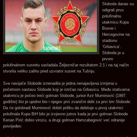
Sloboda danas su
odigrali prvu
polufinalnu
utakmicu Kupa
Bosne i
Hercegovine na
stadionu
‘Grbavica’.
Sloboda je u
prvom
polufinalnom susretu savladala Željezničar rezultatom 2:1 i na taj način
stvorila veliku zalihu pred uzvratni susret na Tušnju.
Sve navijače Slobode iznenadila je jedna nenajavljena izmjena u
početnom sastavu Slobode koji je istrčao na Grbavicu. Među stativama
utakmicu je počeo treći golman Slobode, junior Azir Muminović (1997.
godište) što je ujedno bio i njegov prvi zvanični debi za prvi tim Slobode.
Da će golobradi Muminović dobiti priliku da debituje u prvoj utakmici
polufinala Kupa BiH bilo je izvjesno jutros kada je prvi golman Slobode
Kenan Pirić dobio virozu, a drugi golman Hamzabegović već odranije
povrijeđen.