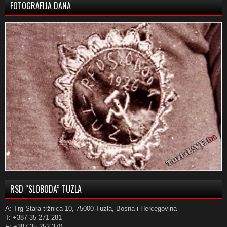
FOTOGRAFIJA DANA
RSD “SLOBODA” TUZLA
A: Trg Stara tržnica 10, 75000 Tuzla, Bosna i Hercegovina
T: +387 35 271 281
F: +387 35 252 370