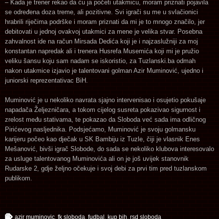
– Kada je trener rekao da ću ja početi utakmicu, moram priznati pojavila
se određena doza treme, ali pozitivne. Svi igrači su me u svlačionici
hrabrili riječima podrške i moram priznati da mi je to mnogo značilo, jer
debitovati u jednoj ovakvoj utakmici za mene je velika stvar. Posebna
zahvalnost ide na račun Mirsada Dedića koji je i najzaslužniji za moj
konstantan napredak ali i trenera Husrefa Musemića koji mi je pružio
veliku šansu koju sam nadam se iskoristio, za Tuzlanski.ba odmah
nakon utakmice izjavio je talentovani golman Azir Muminović, ujedno i
juniorski reprezentativac BiH.
Muminović je u nekoliko navrata sjajno intervenisao i osujetio pokušaje
napadača Željezničara, a tokom cijelog susreta pokazivao sigurnost i
zrelost među stativama, te pokazao da Sloboda već sada ima odličnog
Pirićevog nasljednika. Podsjećamo, Muminović je svoju golmansku
karijeru počeo kao dječak u SK Bambiju iz Tuzle, čiji je vlasnik Enes
Mešanović, bivši igrač Slobode, do sada se nekoliko klubova interesovalo
za usluge talentovanog Muminovića ali on je još uvijek stanovnik
Rudarske 2, gdje željno očekuje i svoj debi za prvi tim pred tuzlanskom
publikom.
azir muminovic
,
fk sloboda
,
fudbal
,
kup bih
,
rsd sloboda