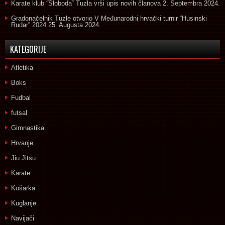
Karate klub ˝Sloboda˝ Tuzla vrši upis novih članova
2. Septembra 2024.
Gradonačelnik Tuzle otvorio V Međunarodni hrvački turnir “Husinski
Rudar” 2024
25. Augusta 2024.
KATEGORIJE
Atletika
Boks
Fudbal
futsal
Gimnastika
Hrvanje
Jiu Jitsu
Karate
Košarka
Kuglanje
Navijači