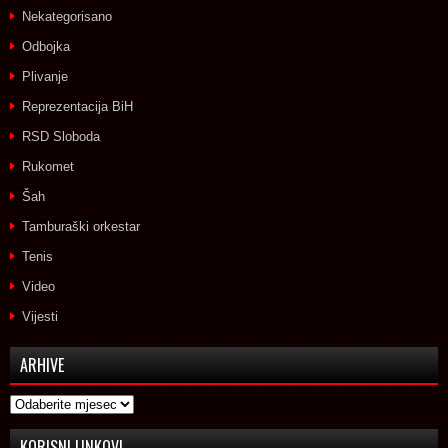
Nekategorisano
Odbojka
Plivanje
Reprezentacija BiH
RSD Sloboda
Rukomet
Šah
Tamburaški orkestar
Tenis
Video
Vijesti
ARHIVE
Arhive
KORISNI LINKOVI