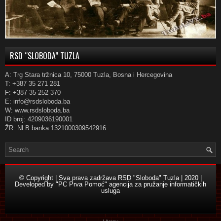
RSD “SLOBODA” TUZLA
A: Trg Stara tržnica 10, 75000 Tuzla, Bosna i Hercegovina
T: +387 35 271 281
F: +387 35 252 370
E: info@rsdsloboda.ba
W: www.rsdsloboda.ba
ID broj: 4209036190001
ŽR: NLB banka 1321000309542916
© Copyright | Sva prava zadržava RSD "Sloboda" Tuzla | 2020 |
Developed by
"PC Prva Pomoć" agencija za pružanje informatičkih
usluga