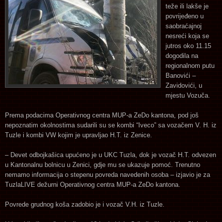
teže ili lakše je
povrijeđeno u
saobraćajnoj
nesreći koja se
jutros oko 11.15
dogodila na
regionalnom putu
Banovići –
Zavidovići, u
mjestu Vozuča.
Prema podacima Operativnog centra MUP-a ZeDo kantona, pod još
nepoznatim okolnostima sudarili su se kombi “Iveco” sa vozačem V. H. iz
Tuzle i kombi VW kojim je upravljao H.T. iz Zenice.
– Devet odbojkašica upućeno je u UKC Tuzla, dok je vozač H.T. odvezen
u Kantonalnu bolnicu u Zenici, gdje mu se ukazuje pomoć. Trenutno
nemamo informacija o stepenu povreda navedenih osoba – izjavio je za
TuzlaLIVE dežurni Operativnog centra MUP-a ZeDo kantona.
Povrede grudnog koša zadobio je i vozač V.H. iz Tuzle.