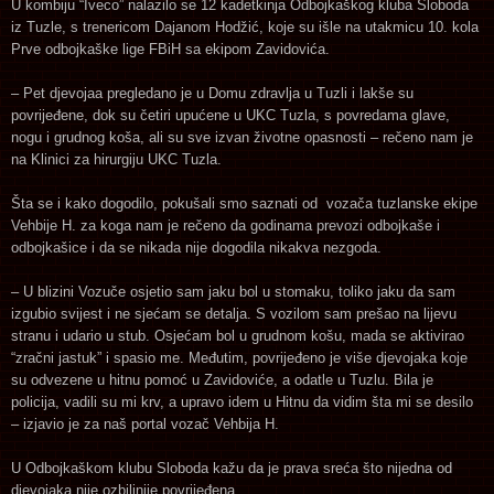
U kombiju “Iveco” nalazilo se 12 kadetkinja Odbojkaškog kluba Sloboda
iz Tuzle, s trenericom Dajanom Hodžić, koje su išle na utakmicu 10. kola
Prve odbojkaške lige FBiH sa ekipom Zavidovića.
– Pet djevojaa pregledano je u Domu zdravlja u Tuzli i lakše su
povrijeđene, dok su četiri upućene u UKC Tuzla, s povredama glave,
nogu i grudnog koša, ali su sve izvan životne opasnosti – rečeno nam je
na Klinici za hirurgiju UKC Tuzla.
Šta se i kako dogodilo, pokušali smo saznati od vozača tuzlanske ekipe
Vehbije H. za koga nam je rečeno da godinama prevozi odbojkaše i
odbojkašice i da se nikada nije dogodila nikakva nezgoda.
– U blizini Vozuče osjetio sam jaku bol u stomaku, toliko jaku da sam
izgubio svijest i ne sjećam se detalja. S vozilom sam prešao na lijevu
stranu i udario u stub. Osjećam bol u grudnom košu, mada se aktivirao
“zračni jastuk” i spasio me. Međutim, povrijeđeno je više djevojaka koje
su odvezene u hitnu pomoć u Zavidoviće, a odatle u Tuzlu. Bila je
policija, vadili su mi krv, a upravo idem u Hitnu da vidim šta mi se desilo
– izjavio je za naš portal vozač Vehbija H.
U Odbojkaškom klubu Sloboda kažu da je prava sreća što nijedna od
djevojaka nije ozbiljnije povrijeđena.