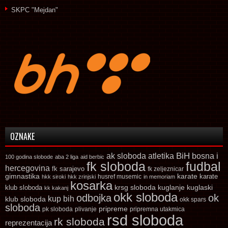
SKPC "Mejdan"
OZNAKE
ak sloboda
atletika
BiH
bosna i
100 godina slobode
aba 2 liga
aid berbic
fk sloboda
fudbal
hercegovina
fk sarajevo
fk zeljeznicar
gimnastika
karate
karate
husref musemic
hkk siroki
hkk zrinjski
in memoriam
kosarka
krsg sloboda
kuglaski
klub sloboda
kuglanje
kk kakanj
okk sloboda
odbojka
ok
kup bih
klub sloboda
okk spars
sloboda
pripreme
pk sloboda
plivanje
pripremna utakmica
rsd sloboda
rk sloboda
reprezentacija