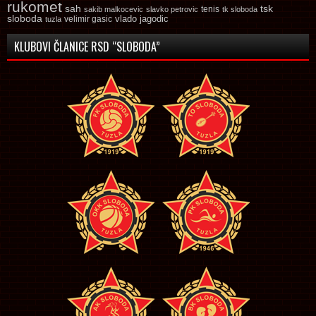
rukomet
tsk
sah
sakib malkocevic
slavko petrovic
tenis
tk sloboda
sloboda
vlado jagodic
velimir gasic
tuzla
KLUBOVI ČLANICE RSD “SLOBODA”