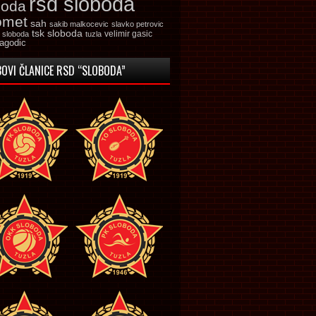
rsd sloboda
boda
omet
sah
sakib malkocevic
slavko petrovic
tsk sloboda
velimir gasic
k sloboda
tuzla
jagodic
OVI ČLANICE RSD “SLOBODA”