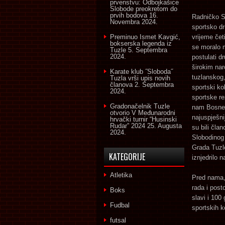
prvenstvu: Odbojkašice
Slobode preokretom do
prvih bodova
16.
Radničko Sp
Novembra 2024.
sportsko dr
Preminuo Ismet Kavgić,
vrijeme čet
bokserska legenda iz
se moralo m
Tuzle
5. Septembra
2024.
postulati d
širokim nar
Karate klub ˝Sloboda˝
tuzlanskog, 
Tuzla vrši upis novih
članova
2. Septembra
sportski ko
2024.
sportske re
Gradonačelnik Tuzle
nam Bosne i
otvorio V Međunarodni
najuspješni
hrvački turnir “Husinski
Rudar” 2024
25. Augusta
su bili čla
2024.
Slobodinog 
Grada Tuzle
KATEGORIJE
iznjedrilo n
Atletika
Pred nama, 
rada i post
Boks
slavi i 100
Fudbal
sportskih k
futsal