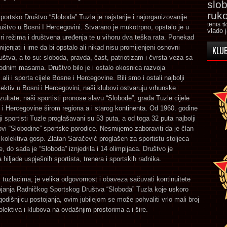
slo
ruk
ortsko Društvo “Sloboda” Tuzla je najstarije i najorganizovanije
tenis
t
uštvo u Bosni I Hercegovini. Stvarano je mukotrpno, opstalo je u
vlado 
iri režima i društvena uređenja te u vihoru dva teška rata. Ponekad
ijenjati i ime da bi opstalo ali nikad nisu promijenjeni osnovni
KLUB
ruštva, a to su: sloboda, pravda, čast, patriotizam i čvrsta veza sa
odnim masama. Društvo bilo je i ostalo okosnica razvoja
ali i sporta cijele Bosne i Hercegovine. Bili smo i ostali najbolji
lektiv u Bosni i Hercegovini, naši klubovi ostvaruju vrhunske
zultate, naši sportisti pronose slavu “Slobode”, grada Tuzle cijele
 Hercegovine širom regiona a i starog kontinenta. Od 1960. godine
ji sportisti Tuzle proglašavani su 53 puta, a od toga 32 puta najbolji
novi “Slobodine” sportske porodice. Nesmijemo zaboraviti da je član
kolektiva gosp. Zlatan Saračević proglašen za sportistu stoljeca
, do sada je “Sloboda” iznjedrila i 14 olimpijaca. Društvo je
a hiljade uspješnih sportista, trenera i sportskih radnika.
tuzlacima, je velika odgovornost i obaveza sačuvati kontinuitete
ojanja Radničkog Sportskog Društva “Sloboda” Tuzla koje uskoro
 godišnjicu postojanja, ovim jubilejom se može pohvaliti vrlo mali broj
olektiva i klubova na ovdašnjim prostorima a i šire.