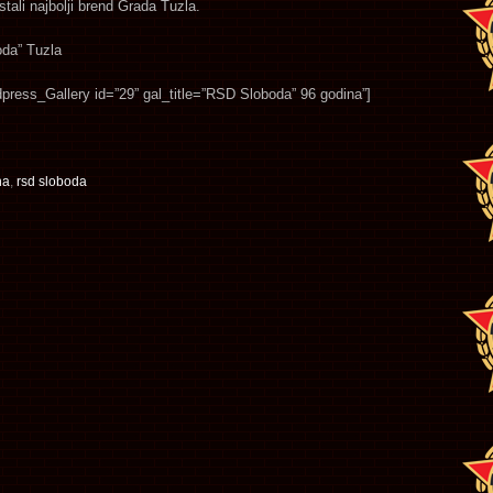
ostali najbolji brend Grada Tuzla.
da” Tuzla
press_Gallery id=”29” gal_title=”RSD Sloboda” 96 godina”]
na
,
rsd sloboda