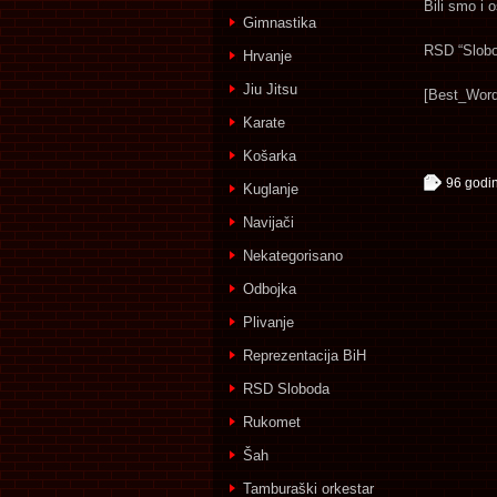
Bili smo i 
Gimnastika
RSD “Slobo
Hrvanje
Jiu Jitsu
[Best_Word
Karate
Košarka
96 godi
Kuglanje
Navijači
Nekategorisano
Odbojka
Plivanje
Reprezentacija BiH
RSD Sloboda
Rukomet
Šah
Tamburaški orkestar