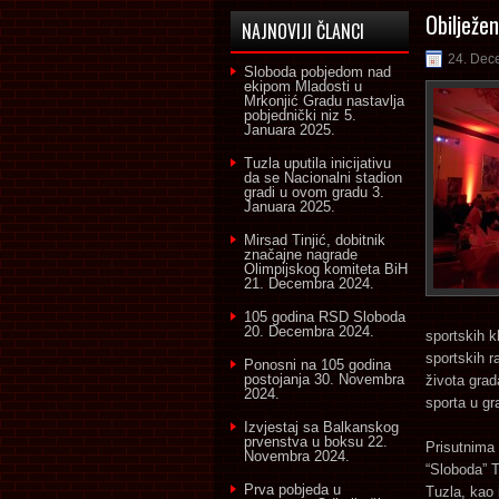
Obilježe
NAJNOVIJI ČLANCI
24. Dec
Sloboda pobjedom nad
ekipom Mladosti u
Mrkonjić Gradu nastavlja
pobjednički niz
5.
Januara 2025.
Tuzla uputila inicijativu
da se Nacionalni stadion
gradi u ovom gradu
3.
Januara 2025.
Mirsad Tinjić, dobitnik
značajne nagrade
Olimpijskog komiteta BiH
21. Decembra 2024.
105 godina RSD Sloboda
20. Decembra 2024.
sportskih k
sportskih r
Ponosni na 105 godina
postojanja
30. Novembra
života grad
2024.
sporta u gr
Izvjestaj sa Balkanskog
prvenstva u boksu
22.
Prisutnima 
Novembra 2024.
“Sloboda” 
Prva pobjeda u
Tuzla, kao