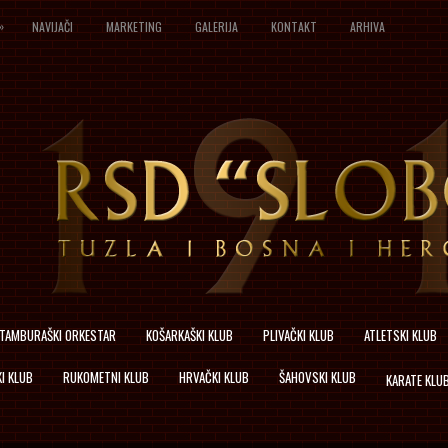
»
NAVIJAČI
MARKETING
GALERIJA
KONTAKT
ARHIVA
TAMBURAŠKI ORKESTAR
KOŠARKAŠKI KLUB
PLIVAČKI KLUB
ATLETSKI KLUB
I KLUB
RUKOMETNI KLUB
HRVAČKI KLUB
ŠAHOVSKI KLUB
KARATE KLU