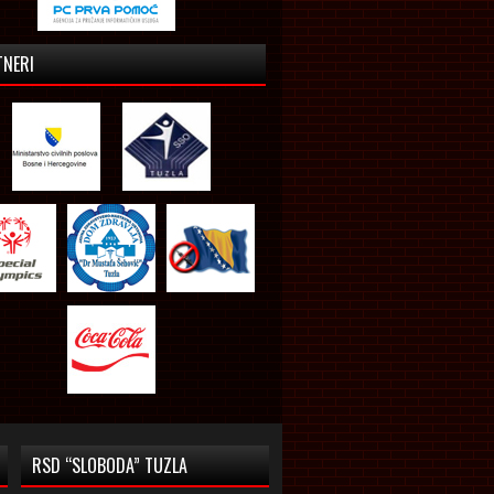
TNERI
RSD “SLOBODA” TUZLA