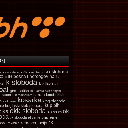
AKE
ak sloboda
ina slobode
aba 2 liga
aid berbic
ka
BiH
bosna i hercegovina
fk
fk sloboda
vo
fk zeljeznicar
bal
gimnastika
hkk siroki
hkk zrinjski
karate
karate klub
 musemic
in memoriam
kosarka
krsg sloboda
a
kk kakanj
kup bih
kuglaski klub sloboda
nje
okk sloboda
ojka
ok
okk spars
boda
pripreme
pk sloboda
plivanje
rk
reprezentacija
mna utakmica