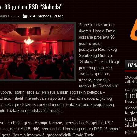
no 96 godina RSD “Sloboda”
embra 2015.
RSD Sloboda
,
Vijesti
Sinoć je u Kristalnoj
dvorani Hotela Tuzla
održana proslava 96
godina rada i
postojanja Radničkog
Sportskog Društva
“Sloboda” Tuzla. Bilo je
OZN
prisutno preko 200
zvanica sportista,
100 god
trenera, sportskih
atleti
radnika iz “Slobodinih”
saraje
lubova, “starih” proslavljenih tuzlanskih sportskih zvijezda –
fud
adnika, mladih i talentovanih sportista, priznatih osoba iz javnog
husref
a Tuzla, predstavnika privrednih subjekata koji podržavaju razvoj
slobod
adu Tuzla kao i predstavnici medija.
kugla
odb
su se obratili gosp. Bahrija Tanović, predsjednik Skupštine RSD
slo
Tuzla, gosp. Aid Berbić, predsjednik Upravnog odbora RSD “Sloboda”
pripre
 i gosp. Jasmin Imamović, gradonačelnik Grada Tuzla.