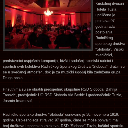
Kristalnoj dvorani
Hotela Tuzla
upriličena je
proslava 97
godina rada i
postojanja
Radničkog
sportskog društva
“Sloboda”. Visoki
zvaničnici,
predstavnici uspješnih kompanija, bivši i sadašnji sportski radnici i
sportisti svih kolektiva Radničkog Sportskog Društva “Sloboda”, družili su
se u svečanoj atmosferi, dok je za muzički ugođaj bila zadužena grupa
Druga obala.
Prisutnima su se obratili predsjednik skupštine RSD Sloboda, Bahrija
Tanović, predsjednik UO RSD Sloboda Aid Berbić i gradonačelnik Tuzle,
Jasmin Imamović.
Radničko sportsko društvo “Sloboda” osnovano je 30. novembra 1919.
godine. Uspješno egzistira već 97 godina, čime se može pohvaliti mali
broj društava i sportskih kolektiva, RSD “Sloboda” Tuzla, baštini sportsku