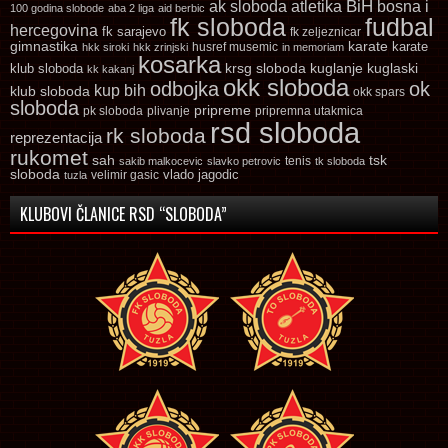
ak sloboda
atletika
BiH
bosna i
100 godina slobode
aba 2 liga
aid berbic
fk sloboda
fudbal
hercegovina
fk sarajevo
fk zeljeznicar
gimnastika
karate
karate
husref musemic
hkk siroki
hkk zrinjski
in memoriam
kosarka
krsg sloboda
kuglaski
klub sloboda
kuglanje
kk kakanj
okk sloboda
odbojka
ok
kup bih
klub sloboda
okk spars
sloboda
pripreme
pk sloboda
plivanje
pripremna utakmica
rsd sloboda
rk sloboda
reprezentacija
rukomet
tsk
sah
sakib malkocevic
slavko petrovic
tenis
tk sloboda
sloboda
vlado jagodic
velimir gasic
tuzla
KLUBOVI ČLANICE RSD “SLOBODA”