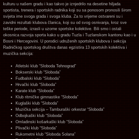
kulturu u našem gradu i kao takvo je iznjedrilo na desetine hiljada
sportista, trenera i sportskih radnika koji su sa ponosom pronosili širom
svijeta ime svoga grada i svoga kluba. Za to vrijeme ostvareni su i
zavidni rezultati klubova članica, koji su od svog osnivanja, kroz sve
teške periode, izrasli u uzorne sportske kolektive. Bili smo i ostali
okosnica razvoja sporta kako u gradu Tuzla i Tuzlanskom kantonu kao i u
Bosni i Hercegovini. U porodici udruženih sportskih klubova i sekcija
Radničkog sportskog društva danas egzistira 13 sportskih kolektiva i
muzička sekcija:
Atletski klub “Sloboda Tehnograd”
Bokserski klub “Sloboda”
Fudbalski klub “Sloboda”
Hrvački klub “Sloboda”
Karate klub “Sloboda”
Klub ritmičke gimnastike “Sloboda”
Kuglaški klub “Sloboda”
Muzička sekcija – Tamburaški orkestar “Sloboda”
Odbojkaški klub “Sloboda”
Omladinski košarkaški klub “Sloboda”
Plivački klub “Sloboda”
Rukometni klub “Sloboda Solana”