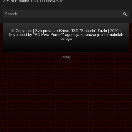
ŽR: NLB banka 1321000309542916
© Copyright | Sva prava zadržava RSD "Sloboda" Tuzla | 2020 |
Developed by
"PC Prva Pomoć" agencija za pružanje informatičkih
usluga
| Array