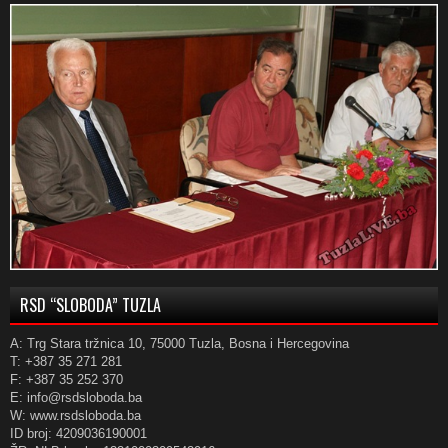
RSD “SLOBODA” TUZLA
A: Trg Stara tržnica 10, 75000 Tuzla, Bosna i Hercegovina
T: +387 35 271 281
F: +387 35 252 370
E: info@rsdsloboda.ba
W: www.rsdsloboda.ba
ID broj: 4209036190001