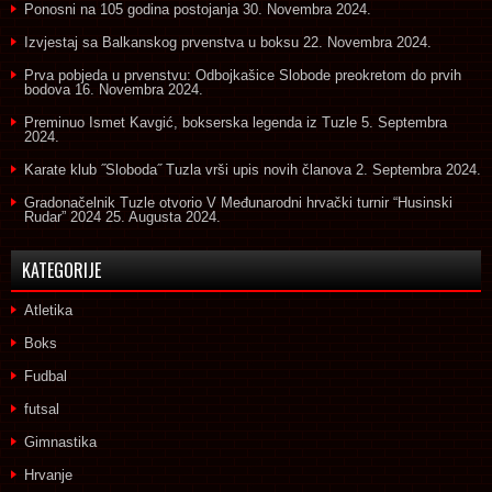
Ponosni na 105 godina postojanja
30. Novembra 2024.
Izvjestaj sa Balkanskog prvenstva u boksu
22. Novembra 2024.
Prva pobjeda u prvenstvu: Odbojkašice Slobode preokretom do prvih
bodova
16. Novembra 2024.
Preminuo Ismet Kavgić, bokserska legenda iz Tuzle
5. Septembra
2024.
Karate klub ˝Sloboda˝ Tuzla vrši upis novih članova
2. Septembra 2024.
Gradonačelnik Tuzle otvorio V Međunarodni hrvački turnir “Husinski
Rudar” 2024
25. Augusta 2024.
KATEGORIJE
Atletika
Boks
Fudbal
futsal
Gimnastika
Hrvanje