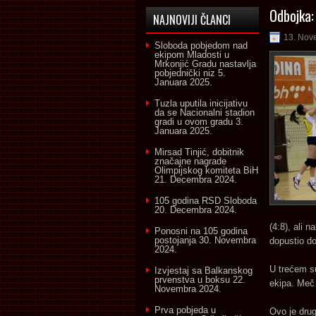
Odbojka:
NAJNOVIJI ČLANCI
13. Nov
Sloboda pobjedom nad
ekipom Mladosti u
Mrkonjić Gradu nastavlja
pobjednički niz
5.
Januara 2025.
Tuzla uputila inicijativu
da se Nacionalni stadion
gradi u ovom gradu
3.
Januara 2025.
Mirsad Tinjić, dobitnik
značajne nagrade
Olimpijskog komiteta BiH
21. Decembra 2024.
105 godina RSD Sloboda
20. Decembra 2024.
(4:8), ali 
Ponosni na 105 godina
postojanja
30. Novembra
dopustio do
2024.
U trećem s
Izvjestaj sa Balkanskog
prvenstva u boksu
22.
ekipa. Meč
Novembra 2024.
Prva pobjeda u
Ovo je dru