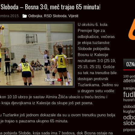
 Sloboda – Bosna 3:0, meč trajao 65 minuta!
embra 2015.
Odbojka
,
RSD Sloboda
,
Vijesti
U okvkiru 6. kola
Premijer lige za
odbojkašice, večeras
je ekipa tuzlanske
Slobode pobijedila
Bosnu iz Kalesije
rezultatom 3:0 (25:19,
OZN
25:15, 25:15). Gošće
su tek na trenutke bile
100 god
dostojan protivnik
atleti
Tuzlankama. Jedino su
saraje
u drugom setu vodile
fud
nakon 10:10 ubrzo je sastav Almira Žilića ubacio u treću brzinu i
husref
 kraja djevojkama iz Kalesije da skupe još pet poena.
slobod
kugla
u Tuzlanke još jednom dokazale da su u ovom trenutku puno bolja
odb
 je trajao s pauzama ukupno 65 minuta.
slo
pripre
ga pobjeda Slobde, koja sada ima 7 bodova, dok Bosna ostaje na