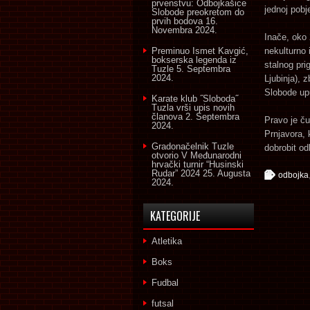
prvenstvu: Odbojkašice
jednoj pobje
Slobode preokretom do
prvih bodova
16.
Novembra 2024.
Inače, oko 
Preminuo Ismet Kavgić,
nekulturno 
bokserska legenda iz
stalnog pri
Tuzle
5. Septembra
2024.
Ljubinja), 
Slobode up
Karate klub ˝Sloboda˝
Tuzla vrši upis novih
članova
2. Septembra
Pravo je ču
2024.
Prnjavora, k
Gradonačelnik Tuzle
dobrobit odb
otvorio V Međunarodni
hrvački turnir “Husinski
Rudar” 2024
25. Augusta
odbojka
2024.
KATEGORIJE
Atletika
Boks
Fudbal
futsal