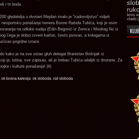
slo
di i tri boda.
ruk
tenis
t
200 gledatelja u dvorani Mejdan imalo je “zadovoljstvo” vidjeti
vlado 
i nesportsko ponašanje trenera Bosne Rašida Tubića, koji je osim
govaranja na odluke sudija (Edin Begović iz Zenice i Miodrag Ilić iz
KLUB
zbog čega je dobio crveni karton, često psovao, a kolegama iz
ućivao pogrdne izraze.
do kako je na sve ostao gluh delegat Branislav Bošnjak iz
oji je, istina, sve zapisao, ali je trebao Tubića udaljiti iz dvorane. Za
ojke i kulture ponašanja! (tl)
,
ok bosna kalesija
,
ok sloboda
,
rsd sloboda