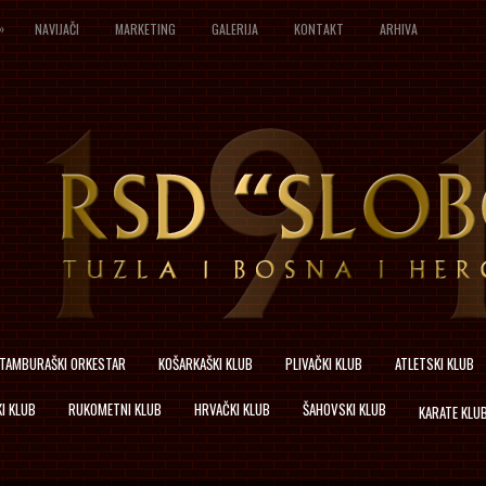
»
NAVIJAČI
MARKETING
GALERIJA
KONTAKT
ARHIVA
TAMBURAŠKI ORKESTAR
KOŠARKAŠKI KLUB
PLIVAČKI KLUB
ATLETSKI KLUB
I KLUB
RUKOMETNI KLUB
HRVAČKI KLUB
ŠAHOVSKI KLUB
KARATE KLU