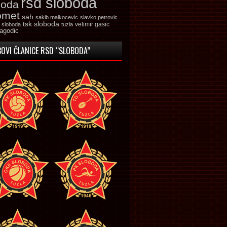
rsd sloboda
boda
omet
sah
sakib malkocevic
slavko petrovic
tsk sloboda
velimir gasic
k sloboda
tuzla
jagodic
OVI ČLANICE RSD “SLOBODA”