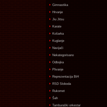
Gimnastika
Hrvanje
Jiu Jitsu
Karate
Košarka
Kuglanje
Navijači
Nekategorisano
Odbojka
Plivanje
Reprezentacija BiH
RSD Sloboda
Rukomet
Šah
Tamburaški orkestar