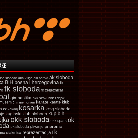
AKE
ak sloboda
ina slobode
aba 2 liga
aid berbic
ka
BiH
bosna i hercegovina
fk
fk sloboda
vo
fk zeljeznicar
bal
gimnastika
hkk siroki
hkk zrinjski
karate
karate klub
 musemic
in memoriam
kosarka
krsg sloboda
a
kk kakanj
kup bih
kuglaski klub sloboda
nje
okk sloboda
ojka
ok
okk spars
boda
pripreme
pk sloboda
plivanje
rk
reprezentacija
mna utakmica