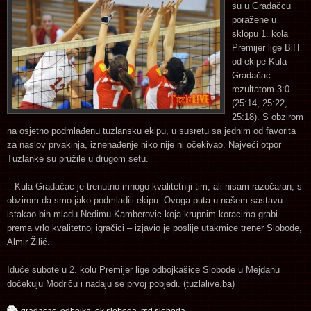
su u Gradačcu
poražene u
sklopu 1. kola
Premijer lige BiH
od ekipe Kula
Gradačac
rezultatom 3:0
(25:14, 25:22,
25:18). S obzirom
na osjetno podmlađenu tuzlansku ekipu, u susretu sa jednim od favorita
za naslov prvakinja, iznenađenje niko nije ni očekivao. Najveći otpor
Tuzlanke su pružile u drugom setu.
– Kula Gradačac je trenutno mnogo kvalitetniji tim, ali nisam razočaran, s
obzirom da smo jako podmladili ekipu. Ovoga puta u našem sastavu
istakao bih mladu Nedimu Kamberovic koja krupnim koracima grabi
prema vrlo kvalitetnoj igračici – izjavio je poslije utakmice trener Slobode,
Almir Žilić.
Iduće subote u 2. kolu Premijer lige odbojkašice Slobode u Mejdanu
dočekuju Modriču i nadaju se prvoj pobjedi. (tuzlalive.ba)
gradacac
,
odbojka
,
ok sloboda
,
rsd sloboda