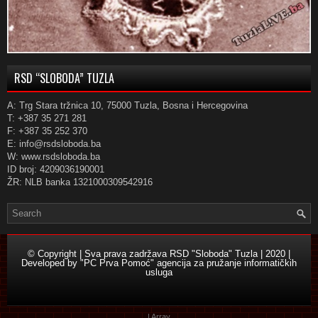
RSD “SLOBODA” TUZLA
A: Trg Stara tržnica 10, 75000 Tuzla, Bosna i Hercegovina
T: +387 35 271 281
F: +387 35 252 370
E: info@rsdsloboda.ba
W: www.rsdsloboda.ba
ID broj: 4209036190001
ŽR: NLB banka 1321000309542916
© Copyright | Sva prava zadržava RSD "Sloboda" Tuzla | 2020 |
Developed by
"PC Prva Pomoć" agencija za pružanje informatičkih
usluga
| Array