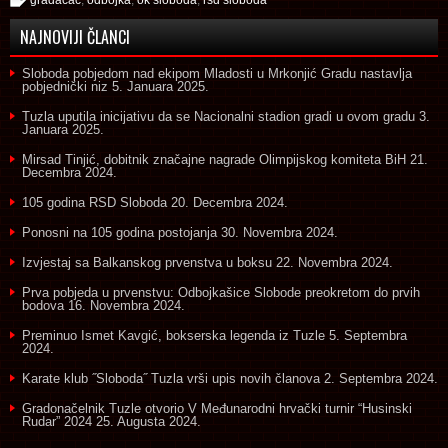
NAJNOVIJI ČLANCI
Sloboda pobjedom nad ekipom Mladosti u Mrkonjić Gradu nastavlja
pobjednički niz
5. Januara 2025.
Tuzla uputila inicijativu da se Nacionalni stadion gradi u ovom gradu
3.
Januara 2025.
Mirsad Tinjić, dobitnik značajne nagrade Olimpijskog komiteta BiH
21.
Decembra 2024.
105 godina RSD Sloboda
20. Decembra 2024.
Ponosni na 105 godina postojanja
30. Novembra 2024.
Izvjestaj sa Balkanskog prvenstva u boksu
22. Novembra 2024.
Prva pobjeda u prvenstvu: Odbojkašice Slobode preokretom do prvih
bodova
16. Novembra 2024.
Preminuo Ismet Kavgić, bokserska legenda iz Tuzle
5. Septembra
2024.
Karate klub ˝Sloboda˝ Tuzla vrši upis novih članova
2. Septembra 2024.
Gradonačelnik Tuzle otvorio V Međunarodni hrvački turnir “Husinski
Rudar” 2024
25. Augusta 2024.