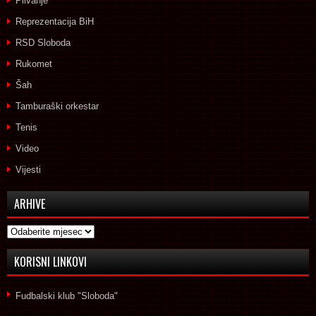
Plivanje
Reprezentacija BiH
RSD Sloboda
Rukomet
Šah
Tamburaški orkestar
Tenis
Video
Vijesti
ARHIVE
Arhive
KORISNI LINKOVI
Fudbalski klub "Sloboda"