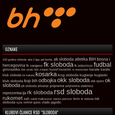
OZNAKE
ak sloboda
atletika
BiH
bosna i
100 godina slobode
aba 2 liga
aid berbic
fk sloboda
fudbal
hercegovina
fk sarajevo
fk zeljeznicar
gimnastika
karate
karate
husref musemic
hkk siroki
hkk zrinjski
in memoriam
kosarka
krsg sloboda
kuglaski
klub sloboda
kuglanje
kk kakanj
okk sloboda
odbojka
ok
kup bih
klub sloboda
okk spars
sloboda
pripreme
pk sloboda
plivanje
pripremna utakmica
rsd sloboda
rk sloboda
reprezentacija
rukomet
tsk
sah
sakib malkocevic
slavko petrovic
tenis
tk sloboda
sloboda
vlado jagodic
velimir gasic
tuzla
KLUBOVI ČLANICE RSD “SLOBODA”