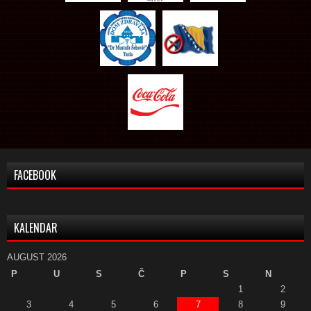
FACEBOOK
KALENDAR
AUGUST 2026
P
U
S
Č
P
S
N
1
2
3
4
5
6
7
8
9