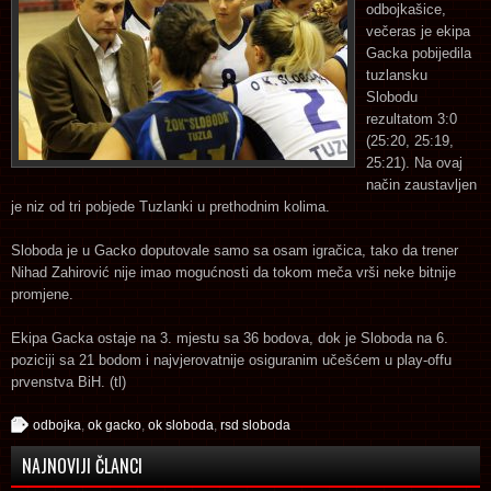
odbojkašice,
večeras je ekipa
Gacka pobijedila
tuzlansku
Slobodu
rezultatom 3:0
(25:20, 25:19,
25:21). Na ovaj
način zaustavljen
je niz od tri pobjede Tuzlanki u prethodnim kolima.
Sloboda je u Gacko doputovale samo sa osam igračica, tako da trener
Nihad Zahirović nije imao mogućnosti da tokom meča vrši neke bitnije
promjene.
Ekipa Gacka ostaje na 3. mjestu sa 36 bodova, dok je Sloboda na 6.
poziciji sa 21 bodom i najvjerovatnije osiguranim učešćem u play-offu
prvenstva BiH. (tl)
odbojka
,
ok gacko
,
ok sloboda
,
rsd sloboda
NAJNOVIJI ČLANCI