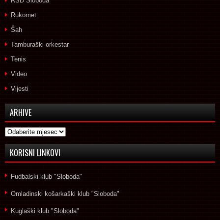
RSD Sloboda
Rukomet
Šah
Tamburaški orkestar
Tenis
Video
Vijesti
ARHIVE
Arhive
KORISNI LINKOVI
Fudbalski klub "Sloboda"
Omladinski košarkaški klub "Sloboda"
Kuglaški klub "Sloboda"