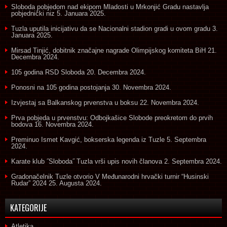
Sloboda pobjedom nad ekipom Mladosti u Mrkonjić Gradu nastavlja
pobjednički niz
5. Januara 2025.
Tuzla uputila inicijativu da se Nacionalni stadion gradi u ovom gradu
3.
Januara 2025.
Mirsad Tinjić, dobitnik značajne nagrade Olimpijskog komiteta BiH
21.
Decembra 2024.
105 godina RSD Sloboda
20. Decembra 2024.
Ponosni na 105 godina postojanja
30. Novembra 2024.
Izvjestaj sa Balkanskog prvenstva u boksu
22. Novembra 2024.
Prva pobjeda u prvenstvu: Odbojkašice Slobode preokretom do prvih
bodova
16. Novembra 2024.
Preminuo Ismet Kavgić, bokserska legenda iz Tuzle
5. Septembra
2024.
Karate klub ˝Sloboda˝ Tuzla vrši upis novih članova
2. Septembra 2024.
Gradonačelnik Tuzle otvorio V Međunarodni hrvački turnir “Husinski
Rudar” 2024
25. Augusta 2024.
KATEGORIJE
Atletika