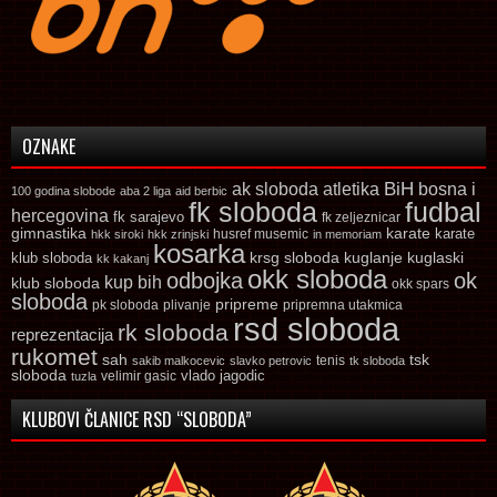
OZNAKE
ak sloboda
atletika
BiH
bosna i
100 godina slobode
aba 2 liga
aid berbic
fk sloboda
fudbal
hercegovina
fk sarajevo
fk zeljeznicar
gimnastika
karate
karate
husref musemic
hkk siroki
hkk zrinjski
in memoriam
kosarka
krsg sloboda
kuglaski
klub sloboda
kuglanje
kk kakanj
okk sloboda
odbojka
ok
kup bih
klub sloboda
okk spars
sloboda
pripreme
pk sloboda
plivanje
pripremna utakmica
rsd sloboda
rk sloboda
reprezentacija
rukomet
tsk
sah
sakib malkocevic
slavko petrovic
tenis
tk sloboda
sloboda
vlado jagodic
velimir gasic
tuzla
KLUBOVI ČLANICE RSD “SLOBODA”