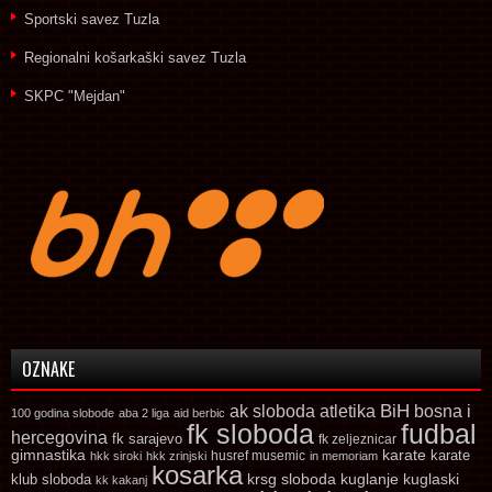
Sportski savez Tuzla
Regionalni košarkaški savez Tuzla
SKPC "Mejdan"
OZNAKE
ak sloboda
atletika
BiH
bosna i
100 godina slobode
aba 2 liga
aid berbic
fk sloboda
fudbal
hercegovina
fk sarajevo
fk zeljeznicar
gimnastika
karate
karate
husref musemic
hkk siroki
hkk zrinjski
in memoriam
kosarka
krsg sloboda
kuglaski
klub sloboda
kuglanje
kk kakanj