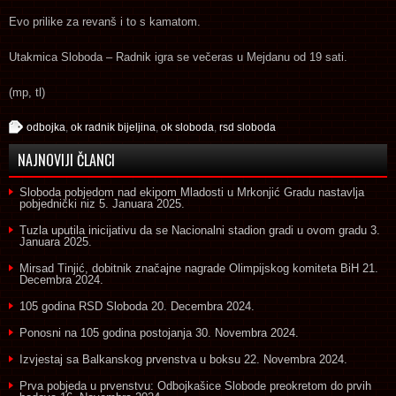
Evo prilike za revanš i to s kamatom.
Utakmica Sloboda – Radnik igra se večeras u Mejdanu od 19 sati.
(mp, tl)
odbojka
,
ok radnik bijeljina
,
ok sloboda
,
rsd sloboda
NAJNOVIJI ČLANCI
Sloboda pobjedom nad ekipom Mladosti u Mrkonjić Gradu nastavlja
pobjednički niz
5. Januara 2025.
Tuzla uputila inicijativu da se Nacionalni stadion gradi u ovom gradu
3.
Januara 2025.
Mirsad Tinjić, dobitnik značajne nagrade Olimpijskog komiteta BiH
21.
Decembra 2024.
105 godina RSD Sloboda
20. Decembra 2024.
Ponosni na 105 godina postojanja
30. Novembra 2024.
Izvjestaj sa Balkanskog prvenstva u boksu
22. Novembra 2024.
Prva pobjeda u prvenstvu: Odbojkašice Slobode preokretom do prvih