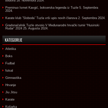
bodova
16. Novembra 2024.
Preminuo Ismet Kavgić, bokserska legenda iz Tuzle
5. Septembra
2024.
Karate klub ˝Sloboda˝ Tuzla vrši upis novih članova
2. Septembra 2024.
Gradonačelnik Tuzle otvorio V Međunarodni hrvački turnir “Husinski
Rudar” 2024
25. Augusta 2024.
KATEGORIJE
Atletika
Boks
Fudbal
futsal
Gimnastika
Hrvanje
Jiu Jitsu
Karate
Košarka