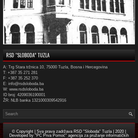
RSD “SLOBODA” TUZLA
A: Trg Stara tržnica 10, 75000 Tuzla, Bosna i Hercegovina
T: +387 35 271 281
F: +387 35 252 370
E: info@rsdsloboda.ba
W: www.rsdsloboda.ba
ID broj: 4209036190001
ŽR: NLB banka 1321000309542916
© Copyright | Sva prava zadržava RSD "Sloboda" Tuzla | 2020 |
Developed by
"PC Prva Pomoć" agencija za pružanje informatičkih