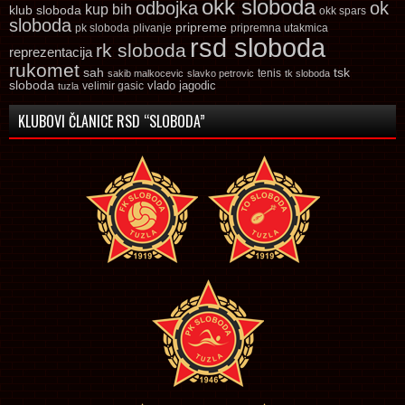
okk sloboda
odbojka
ok
kup bih
klub sloboda
okk spars
sloboda
pripreme
pk sloboda
plivanje
pripremna utakmica
rsd sloboda
rk sloboda
reprezentacija
rukomet
tsk
sah
sakib malkocevic
slavko petrovic
tenis
tk sloboda
sloboda
vlado jagodic
velimir gasic
tuzla
KLUBOVI ČLANICE RSD “SLOBODA”