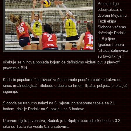
Premijer lige
odbojkašica, u
dvorani Mejdan u
Tuzli ekipa
Slobode večeras
dočekuje Radnik
iz Bijeljine.
Igračice trenera
Nihada Zahirovića
su favoritkinje i
očekuje se njihova pobjeda kojom će definitivno vizirati put u play-off
prvenstva BiH.
Kada bi popularne “lastavice” večeras imale podršku publike kakvu su
sinoć imali odbojkaši Slobode u duelu sa timom Ilijaša, pobjeda bi bila još
sigurnija.
Sloboda se trenutno nalazi na 6. mjestu prvenstvene tabele sa 21.
bodom, dok je Radnik na 9. poziciji sa 6 bodova.
U prvom dijelu prvenstva, Radnik je u Bijeljini pobijedio Slobodu s 3:2
iako su Tuzlanke vodile 0:2 u setovima.