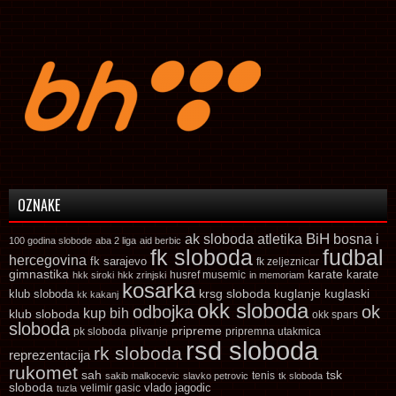
OZNAKE
ak sloboda
atletika
BiH
bosna i
100 godina slobode
aba 2 liga
aid berbic
fk sloboda
fudbal
hercegovina
fk sarajevo
fk zeljeznicar
gimnastika
karate
karate
husref musemic
hkk siroki
hkk zrinjski
in memoriam
kosarka
krsg sloboda
kuglaski
klub sloboda
kuglanje
kk kakanj
okk sloboda
odbojka
ok
kup bih
klub sloboda
okk spars
sloboda
pripreme
pk sloboda
plivanje
pripremna utakmica
rsd sloboda
rk sloboda
reprezentacija
rukomet
tsk
sah
sakib malkocevic
slavko petrovic
tenis
tk sloboda
sloboda
vlado jagodic
velimir gasic
tuzla