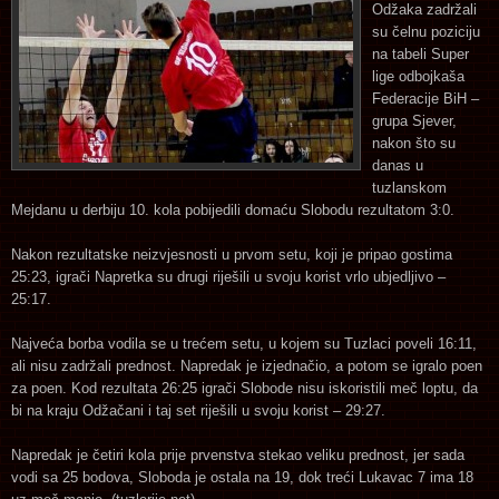
Odžaka zadržali
su čelnu poziciju
na tabeli Super
lige odbojkaša
Federacije BiH –
grupa Sjever,
nakon što su
danas u
tuzlanskom
Mejdanu u derbiju 10. kola pobijedili domaću Slobodu rezultatom 3:0.
Nakon rezultatske neizvjesnosti u prvom setu, koji je pripao gostima
25:23, igrači Napretka su drugi riješili u svoju korist vrlo ubjedljivo –
25:17.
Najveća borba vodila se u trećem setu, u kojem su Tuzlaci poveli 16:11,
ali nisu zadržali prednost. Napredak je izjednačio, a potom se igralo poen
za poen. Kod rezultata 26:25 igrači Slobode nisu iskoristili meč loptu, da
bi na kraju Odžačani i taj set riješili u svoju korist – 29:27.
Napredak je četiri kola prije prvenstva stekao veliku prednost, jer sada
vodi sa 25 bodova, Sloboda je ostala na 19, dok treći Lukavac 7 ima 18