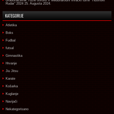
Gradonačelnik Tuzle otvorio V Međunarodni hrvački turnir “Husinski
Rudar” 2024
25. Augusta 2024.
KATEGORIJE
Atletika
Boks
Fudbal
futsal
Gimnastika
Hrvanje
Jiu Jitsu
Karate
Košarka
Kuglanje
Navijači
Nekategorisano