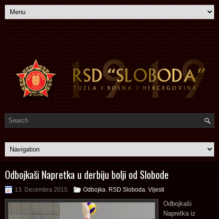
Odbojkaši Napretka u derbiju bolji od Slobode
13. Decembra 2015.
Odbojka
,
RSD Sloboda
,
Vijesti
Odbojkaši
Napretka iz