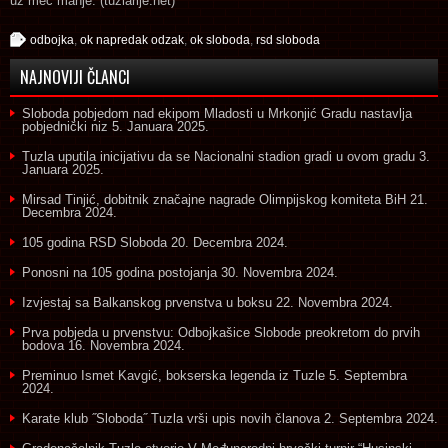
uz meč manje. (tuzlarije.net)
odbojka
,
ok napredak odzak
,
ok sloboda
,
rsd sloboda
NAJNOVIJI ČLANCI
Sloboda pobjedom nad ekipom Mladosti u Mrkonjić Gradu nastavlja
pobjednički niz
5. Januara 2025.
Tuzla uputila inicijativu da se Nacionalni stadion gradi u ovom gradu
3.
Januara 2025.
Mirsad Tinjić, dobitnik značajne nagrade Olimpijskog komiteta BiH
21.
Decembra 2024.
105 godina RSD Sloboda
20. Decembra 2024.
Ponosni na 105 godina postojanja
30. Novembra 2024.
Izvjestaj sa Balkanskog prvenstva u boksu
22. Novembra 2024.
Prva pobjeda u prvenstvu: Odbojkašice Slobode preokretom do prvih
bodova
16. Novembra 2024.
Preminuo Ismet Kavgić, bokserska legenda iz Tuzle
5. Septembra
2024.
Karate klub ˝Sloboda˝ Tuzla vrši upis novih članova
2. Septembra 2024.