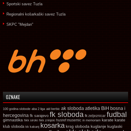
Sportski savez Tuzla
Regionalni košarkaški savez Tuzla
SKPC "Mejdan"
OZNAKE
ak sloboda
atletika
BiH
bosna i
100 godina slobode
aba 2 liga
aid berbic
fk sloboda
fudbal
hercegovina
fk sarajevo
fk zeljeznicar
gimnastika
karate
karate
husref musemic
hkk siroki
hkk zrinjski
in memoriam
kosarka
krsg sloboda
kuglaski
klub sloboda
kuglanje
kk kakanj