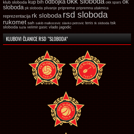
okk sloboda
odbojka
ok
kup bih
klub sloboda
okk spars
sloboda
pripreme
pk sloboda
plivanje
pripremna utakmica
rsd sloboda
rk sloboda
reprezentacija
rukomet
tsk
sah
sakib malkocevic
slavko petrovic
tenis
tk sloboda
sloboda
vlado jagodic
velimir gasic
tuzla
KLUBOVI ČLANICE RSD “SLOBODA”