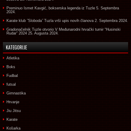
Preminuo Ismet Kavgić, bokserska legenda iz Tuzle
5. Septembra
2024.
Karate klub ˝Sloboda˝ Tuzla vrši upis novih članova
2. Septembra 2024.
Gradonačelnik Tuzle otvorio V Međunarodni hrvački turnir “Husinski
Rudar” 2024
25. Augusta 2024.
KATEGORIJE
Atletika
Boks
Fudbal
futsal
Gimnastika
Hrvanje
Jiu Jitsu
Karate
Košarka