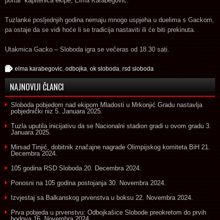
portal kapitenica ekipe, Elma Karabegović.
Tuzlanke posljednjih godina nemaju mnogo uspjeha u duelima s Gackom,
pa ostaje da se vidi hoće li se tradicija nastaviti ili će biti prekinuta.
Utakmica Gacko – Sloboda igra se večeras od 18.30 sati.
elma karabegovic
,
odbojka
,
ok sloboda
,
rsd sloboda
NAJNOVIJI ČLANCI
Sloboda pobjedom nad ekipom Mladosti u Mrkonjić Gradu nastavlja
pobjednički niz
5. Januara 2025.
Tuzla uputila inicijativu da se Nacionalni stadion gradi u ovom gradu
3.
Januara 2025.
Mirsad Tinjić, dobitnik značajne nagrade Olimpijskog komiteta BiH
21.
Decembra 2024.
105 godina RSD Sloboda
20. Decembra 2024.
Ponosni na 105 godina postojanja
30. Novembra 2024.
Izvjestaj sa Balkanskog prvenstva u boksu
22. Novembra 2024.
Prva pobjeda u prvenstvu: Odbojkašice Slobode preokretom do prvih
bodova
16. Novembra 2024.