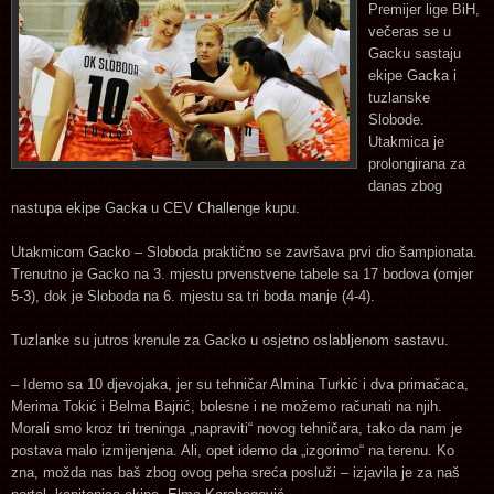
Premijer lige BiH,
večeras se u
Gacku sastaju
ekipe Gacka i
tuzlanske
Slobode.
Utakmica je
prolongirana za
danas zbog
nastupa ekipe Gacka u CEV Challenge kupu.
Utakmicom Gacko – Sloboda praktično se završava prvi dio šampionata.
Trenutno je Gacko na 3. mjestu prvenstvene tabele sa 17 bodova (omjer
5-3), dok je Sloboda na 6. mjestu sa tri boda manje (4-4).
Tuzlanke su jutros krenule za Gacko u osjetno oslabljenom sastavu.
– Idemo sa 10 djevojaka, jer su tehničar Almina Turkić i dva primačaca,
Merima Tokić i Belma Bajrić, bolesne i ne možemo računati na njih.
Morali smo kroz tri treninga „napraviti“ novog tehničara, tako da nam je
postava malo izmijenjena. Ali, opet idemo da „izgorimo“ na terenu. Ko
zna, možda nas baš zbog ovog peha sreća posluži – izjavila je za naš