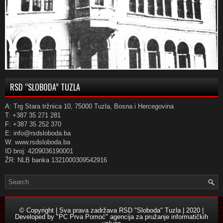
RSD “SLOBODA” TUZLA
A: Trg Stara tržnica 10, 75000 Tuzla, Bosna i Hercegovina
T: +387 35 271 281
F: +387 35 252 370
E: info@rsdsloboda.ba
W: www.rsdsloboda.ba
ID broj: 4209036190001
ŽR: NLB banka 1321000309542916
© Copyright | Sva prava zadržava RSD "Sloboda" Tuzla | 2020 |
Developed by
"PC Prva Pomoć" agencija za pružanje informatičkih