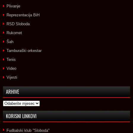
Plivanje
Reprezentacija BiH
RSD Sloboda
Rukomet
Šah
Tamburaški orkestar
Tenis
Video
Vijesti
ARHIVE
Arhive
KORISNI LINKOVI
Fudbalski klub "Sloboda"