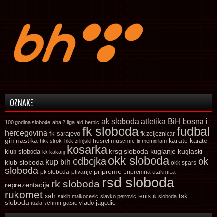
OZNAKE
ak sloboda
atletika
BiH
bosna i
100 godina slobode
aba 2 liga
aid berbic
fk sloboda
fudbal
hercegovina
fk sarajevo
fk zeljeznicar
gimnastika
karate
karate
husref musemic
hkk siroki
hkk zrinjski
in memoriam
kosarka
krsg sloboda
kuglaski
klub sloboda
kuglanje
kk kakanj
okk sloboda
odbojka
ok
kup bih
klub sloboda
okk spars
sloboda
pripreme
pk sloboda
plivanje
pripremna utakmica
rsd sloboda
rk sloboda
reprezentacija
rukomet
tsk
sah
sakib malkocevic
slavko petrovic
tenis
tk sloboda
sloboda
vlado jagodic
velimir gasic
tuzla