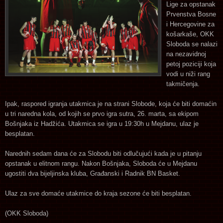
Lige za opstanak
Prvenstva Bosne
i Hercegovine za
košarkaše, OKK
Sloboda se nalazi
na nezavidnoj
petoj poziciji koja
vodi u niži rang
takmičenja.
Ipak, raspored igranja utakmica je na strani Slobode, koja će biti domaćin
u tri naredna kola, od kojih se prvo igra sutra, 26. marta, sa ekipom
Bošnjaka iz Hadžića. Utakmica se igra u 19:30h u Mejdanu, ulaz je
besplatan.
Narednih sedam dana će za Slobodu biti odlučujući kada je u pitanju
opstanak u elitnom rangu. Nakon Bošnjaka, Sloboda će u Mejdanu
ugostiti dva bijeljinska kluba, Građanski i Radnik BN Basket.
Ulaz za sve domaće utakmice do kraja sezone će biti besplatan.
(OKK Sloboda)