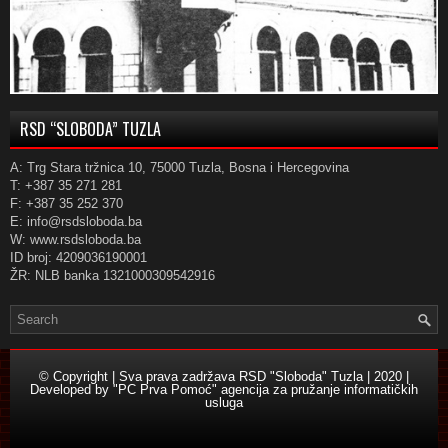
RSD “SLOBODA” TUZLA
A: Trg Stara tržnica 10, 75000 Tuzla, Bosna i Hercegovina
T: +387 35 271 281
F: +387 35 252 370
E: info@rsdsloboda.ba
W: www.rsdsloboda.ba
ID broj: 4209036190001
ŽR: NLB banka 1321000309542916
© Copyright | Sva prava zadržava RSD "Sloboda" Tuzla | 2020 |
Developed by
"PC Prva Pomoć" agencija za pružanje informatičkih
usluga