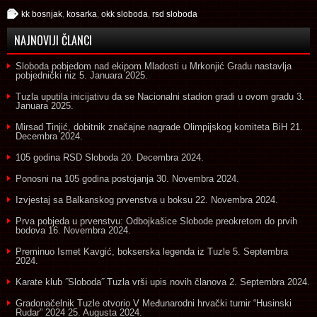
kk bosnjak
,
kosarka
,
okk sloboda
,
rsd sloboda
NAJNOVIJI ČLANCI
Sloboda pobjedom nad ekipom Mladosti u Mrkonjić Gradu nastavlja
pobjednički niz
5. Januara 2025.
Tuzla uputila inicijativu da se Nacionalni stadion gradi u ovom gradu
3.
Januara 2025.
Mirsad Tinjić, dobitnik značajne nagrade Olimpijskog komiteta BiH
21.
Decembra 2024.
105 godina RSD Sloboda
20. Decembra 2024.
Ponosni na 105 godina postojanja
30. Novembra 2024.
Izvjestaj sa Balkanskog prvenstva u boksu
22. Novembra 2024.
Prva pobjeda u prvenstvu: Odbojkašice Slobode preokretom do prvih
bodova
16. Novembra 2024.
Preminuo Ismet Kavgić, bokserska legenda iz Tuzle
5. Septembra
2024.
Karate klub ˝Sloboda˝ Tuzla vrši upis novih članova
2. Septembra 2024.
Gradonačelnik Tuzle otvorio V Međunarodni hrvački turnir “Husinski
Rudar” 2024
25. Augusta 2024.