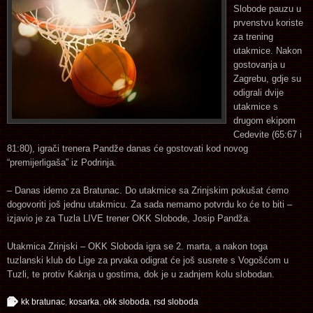
Slobode pauzu u
prvenstvu koriste
za trening
utakmice. Nakon
gostovanja u
Zagrebu, gdje su
odigrali dvije
utakmice s
drugom ekipom
Cedevite (65:67 i
81:80), igrači trenera Pandže danas će gostovati kod novog
“premijerligaša” iz Podrinja.
– Danas idemo za Bratunac. Do utakmice sa Zrinjskim pokušat ćemo
dogovoriti još jednu utakmicu. Za sada nemamo potvrdu ko će to biti –
izjavio je za Tuzla LIVE trener OKK Slobode, Josip Pandža.
Utakmica Zrinjski – OKK Sloboda igra se 2. marta, a nakon toga
tuzlanski klub do Lige za prvaka odigrat će još susrete s Vogošćom u
Tuzli, te protiv Kaknja u gostima, dok je u zadnjem kolu slobodan.
kk bratunac
,
kosarka
,
okk sloboda
,
rsd sloboda