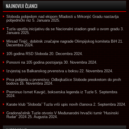
NAJNOVIJI ČLANCI
Sloboda pobjedom nad ekipom Mladosti u Mrkonjić Gradu nastavlja
pobjednički niz
5. Januara 2025.
Tuzla uputila inicijativu da se Nacionalni stadion gradi u ovom gradu
3.
Januara 2025.
Mirsad Tinjić, dobitnik značajne nagrade Olimpijskog komiteta BiH
21.
Decembra 2024.
105 godina RSD Sloboda
20. Decembra 2024.
Ponosni na 105 godina postojanja
30. Novembra 2024.
Izvjestaj sa Balkanskog prvenstva u boksu
22. Novembra 2024.
Prva pobjeda u prvenstvu: Odbojkašice Slobode preokretom do prvih
bodova
16. Novembra 2024.
Preminuo Ismet Kavgić, bokserska legenda iz Tuzle
5. Septembra
2024.
Karate klub ˝Sloboda˝ Tuzla vrši upis novih članova
2. Septembra 2024.
Gradonačelnik Tuzle otvorio V Međunarodni hrvački turnir “Husinski
Rudar” 2024
25. Augusta 2024.