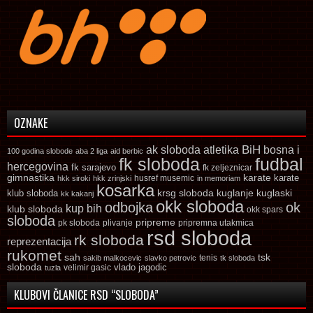
OZNAKE
ak sloboda
atletika
BiH
bosna i
100 godina slobode
aba 2 liga
aid berbic
fk sloboda
fudbal
hercegovina
fk sarajevo
fk zeljeznicar
gimnastika
karate
karate
husref musemic
hkk siroki
hkk zrinjski
in memoriam
kosarka
krsg sloboda
kuglaski
klub sloboda
kuglanje
kk kakanj
okk sloboda
odbojka
ok
kup bih
klub sloboda
okk spars
sloboda
pripreme
pk sloboda
plivanje
pripremna utakmica
rsd sloboda
rk sloboda
reprezentacija
rukomet
tsk
sah
sakib malkocevic
slavko petrovic
tenis
tk sloboda
sloboda
vlado jagodic
velimir gasic
tuzla
KLUBOVI ČLANICE RSD “SLOBODA”