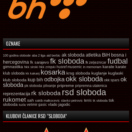
OZNAKE
ak sloboda
atletika
BiH
bosna i
100 godina slobode
aba 2 liga
aid berbic
fk sloboda
fudbal
hercegovina
fk sarajevo
fk zeljeznicar
gimnastika
karate
karate
husref musemic
hkk siroki
hkk zrinjski
in memoriam
kosarka
krsg sloboda
kuglaski
klub sloboda
kuglanje
kk kakanj
okk sloboda
odbojka
ok
kup bih
klub sloboda
okk spars
sloboda
pripreme
pk sloboda
plivanje
pripremna utakmica
rsd sloboda
rk sloboda
reprezentacija
rukomet
tsk
sah
sakib malkocevic
slavko petrovic
tenis
tk sloboda
sloboda
vlado jagodic
velimir gasic
tuzla
KLUBOVI ČLANICE RSD “SLOBODA”