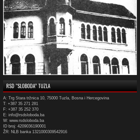
RSD “SLOBODA” TUZLA
A: Trg Stara tržnica 10, 75000 Tuzla, Bosna i Hercegovina
T: +387 35 271 281
F: +387 35 252 370
E: info@rsdsloboda.ba
W: www.rsdsloboda.ba
ID broj: 4209036190001
ŽR: NLB banka 1321000309542916