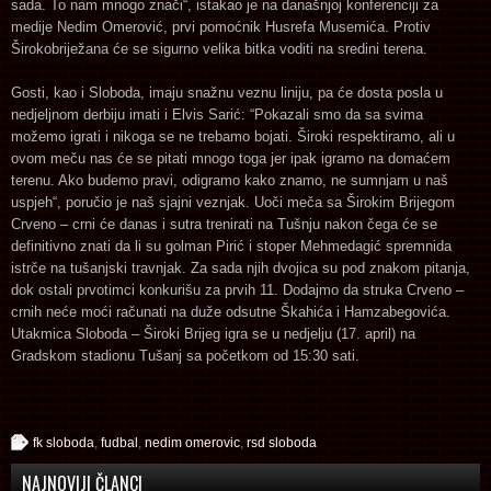
sada. To nam mnogo znači“, istakao je na današnjoj konferenciji za
medije Nedim Omerović, prvi pomoćnik Husrefa Musemića. Protiv
Širokobriježana će se sigurno velika bitka voditi na sredini terena.
Gosti, kao i Sloboda, imaju snažnu veznu liniju, pa će dosta posla u
nedjeljnom derbiju imati i Elvis Sarić: “Pokazali smo da sa svima
možemo igrati i nikoga se ne trebamo bojati. Široki respektiramo, ali u
ovom meču nas će se pitati mnogo toga jer ipak igramo na domaćem
terenu. Ako budemo pravi, odigramo kako znamo, ne sumnjam u naš
uspjeh“, poručio je naš sjajni veznjak. Uoči meča sa Širokim Brijegom
Crveno – crni će danas i sutra trenirati na Tušnju nakon čega će se
definitivno znati da li su golman Pirić i stoper Mehmedagić spremnida
istrče na tušanjski travnjak. Za sada njih dvojica su pod znakom pitanja,
dok ostali prvotimci konkurišu za prvih 11. Dodajmo da struka Crveno –
crnih neće moći računati na duže odsutne Škahića i Hamzabegovića.
Utakmica Sloboda – Široki Brijeg igra se u nedjelju (17. april) na
Gradskom stadionu Tušanj sa početkom od 15:30 sati.
fk sloboda
,
fudbal
,
nedim omerovic
,
rsd sloboda
NAJNOVIJI ČLANCI