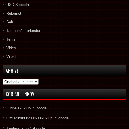
RSD Sloboda
Rukomet
Šah
Tamburaški orkestar
Tenis
Video
Vijesti
ARHIVE
Arhive
KORISNI LINKOVI
Fudbalski klub "Sloboda"
Omladinski košarkaški klub "Sloboda"
Kuglaški klub "Sloboda"