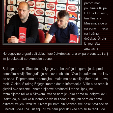
prvom meču
polufinala Kupa
BiH na Grbavici,
tim Husrefa
Musemića će u
narednom meču
na Tušnju
dočekati Široki
Brijeg. Stari
znanac iz
Hercegovine u grad soli dolazi kao četvrtoplasirana ekipa prvenstva i cilj
im je dokopati se evropske scene.
S druge strane, Sloboda je u igri je za oba trofeja i sigurno je da pred
domaćim navijačima jurišaju na novu pobjedu. “Ovo je utakmica kao i sve
do sada. Pripremamo se temeljito i maksimalno ozbiljno ćemo ući u ovaj
meč. O ekipi Širokog Brijega imamo dosta informacija. Više puta smo ih
gledali ove sezone i znamo njihove prednosti i mane. Ipak, ne
razmišljamo toliko o Širokom. Važno nam je kako ćemo mi odigrati ovu
utakmica, a ukoliko budemo na visini zadatka siguran sam da ćemo
ostvariti željeni rezultat. Ovom prilikom bih pozvao sve naše navijače da
u nedjelju dođu na Tušanj i pruže nam podršku kao što su to radili i do