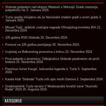
Sloboda pobjedom nad ekipom Mladosti u Mrkonjić Gradu nastavlja
pobjednički niz
5. Januara 2025.
Tuzla uputila inicijativu da se Nacionalni stadion gradi u ovom gradu
3.
Januara 2025.
Mirsad Tinjić, dobitnik značajne nagrade Olimpijskog komiteta BiH
21.
Decembra 2024.
105 godina RSD Sloboda
20. Decembra 2024.
Ponosni na 105 godina postojanja
30. Novembra 2024.
Izvjestaj sa Balkanskog prvenstva u boksu
22. Novembra 2024.
Prva pobjeda u prvenstvu: Odbojkašice Slobode preokretom do prvih
bodova
16. Novembra 2024.
Preminuo Ismet Kavgić, bokserska legenda iz Tuzle
5. Septembra
2024.
Karate klub ˝Sloboda˝ Tuzla vrši upis novih članova
2. Septembra 2024.
Gradonačelnik Tuzle otvorio V Međunarodni hrvački turnir “Husinski
Rudar” 2024
25. Augusta 2024.
KATEGORIJE