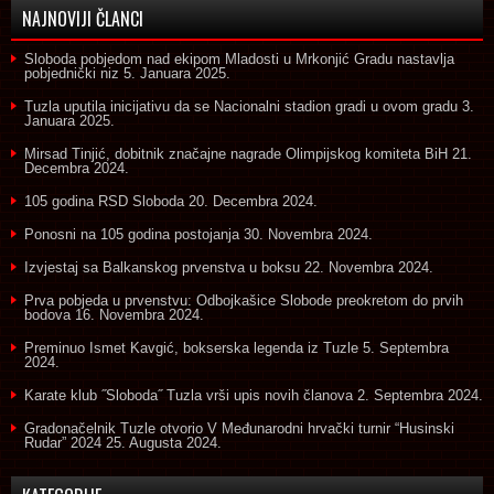
NAJNOVIJI ČLANCI
Sloboda pobjedom nad ekipom Mladosti u Mrkonjić Gradu nastavlja
pobjednički niz
5. Januara 2025.
Tuzla uputila inicijativu da se Nacionalni stadion gradi u ovom gradu
3.
Januara 2025.
Mirsad Tinjić, dobitnik značajne nagrade Olimpijskog komiteta BiH
21.
Decembra 2024.
105 godina RSD Sloboda
20. Decembra 2024.
Ponosni na 105 godina postojanja
30. Novembra 2024.
Izvjestaj sa Balkanskog prvenstva u boksu
22. Novembra 2024.
Prva pobjeda u prvenstvu: Odbojkašice Slobode preokretom do prvih
bodova
16. Novembra 2024.
Preminuo Ismet Kavgić, bokserska legenda iz Tuzle
5. Septembra
2024.
Karate klub ˝Sloboda˝ Tuzla vrši upis novih članova
2. Septembra 2024.
Gradonačelnik Tuzle otvorio V Međunarodni hrvački turnir “Husinski
Rudar” 2024
25. Augusta 2024.