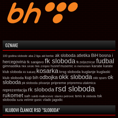
OZNAKE
ak sloboda
atletika
BiH
bosna i
100 godina slobode
aba 2 liga
aid berbic
fk sloboda
fudbal
hercegovina
fk sarajevo
fk zeljeznicar
gimnastika
karate
karate
husref musemic
hkk siroki
hkk zrinjski
in memoriam
kosarka
krsg sloboda
kuglaski
klub sloboda
kuglanje
kk kakanj
okk sloboda
odbojka
ok
kup bih
klub sloboda
okk spars
sloboda
pripreme
pk sloboda
plivanje
pripremna utakmica
rsd sloboda
rk sloboda
reprezentacija
rukomet
tsk
sah
sakib malkocevic
slavko petrovic
tenis
tk sloboda
sloboda
vlado jagodic
velimir gasic
tuzla
KLUBOVI ČLANICE RSD “SLOBODA”