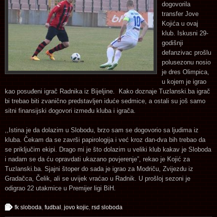
dogovorila
transfer Jove
Kojića u ovaj
klub. Iskusni 29-
godišnji
defanzivac prošlu
polusezonu nosio
je dres Olimpica,
u kojem je igrao
kao posuđeni igrač Radnika iz Bijeljine. Kako doznaje Tuzlanski.ba igrač
bi trebao biti zvanično predstavljen iduće sedmice, a ostali su još samo
sitni finansijski dogovori između kluba i igrača.
,,Istina je da dolazim u Slobodu, brzo sam se dogovorio sa ljudima iz
kluba. Čekam da se završi papirologija i već kroz dan-dva bih trebao da
se priključim ekipi. Drago mi je što dolazim u veliki klub kakav je Sloboda
i nadam se da ću opravdati ukazano povjerenje”, rekao je Kojić za
Tuzlanski.ba. Sjajni štoper do sada je igrao za Modriču, Zvijezdu iz
Gradačca, Čelik, ali se uvijek vraćao u Radnik. U prošloj sezoni je
odigrao 22 utakmice u Premijer ligi BiH.
fk sloboda
,
fudbal
,
jovo kojic
,
rsd sloboda