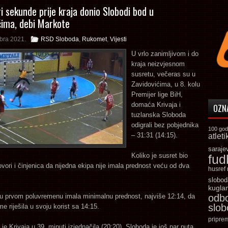
ri sekunde prije kraja donio Slobodi bod u
ćima, debi Markote
bra 2021.
RSD Sloboda
,
Rukomet
,
Vijesti
U vrlo zanimljivom i do
kraja neizvjesnom
susretu, večeras su u
Zavidovićima, u 8. kolu
Premijer lige BiH,
domaća Krivaja i
OZN
tuzlanska Sloboda
odigrali bez pobjednika
100 god
– 31:31 (14:15).
atleti
saraje
Koliko je susret bio
fud
ovori i činjenica da nijedna ekipa nije imala prednost veću od dva
husref
slobod
kugla
 u prvom poluvremenu imala minimalnu prednost, najviše 12:14, da
odb
slo
me riješila u svoju korist sa 14:15.
pripre
je Krivaja u 39. minuti izjednačila (20:20), Sloboda je još par puta