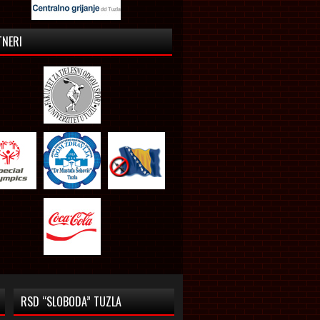
TNERI
RSD “SLOBODA” TUZLA