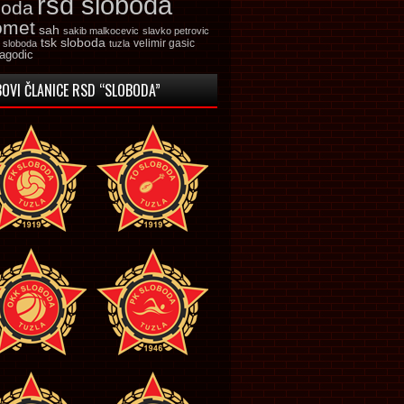
rsd sloboda
boda
omet
sah
sakib malkocevic
slavko petrovic
tsk sloboda
velimir gasic
k sloboda
tuzla
jagodic
OVI ČLANICE RSD “SLOBODA”