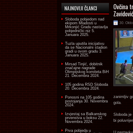
Ovčina t
NAJNOVIJI ČLANCI
Zavidovi
Sloboda pobjedom nad
ekipom Mladosti u
30. Okto
Mrkonjić Gradu nastavlja
pobjednički niz
5.
Januara 2025.
Tuzla uputila inicijativu
da se Nacionalni stadion
gradi u ovom gradu
3.
Januara 2025.
Mirsad Tinjić, dobitnik
značajne nagrade
Olimpijskog komiteta BiH
21. Decembra 2024.
105 godina RSD Sloboda
20. Decembra 2024.
zanimljiv g
Ponosni na 105 godina
postojanja
30. Novembra
gola.
2024.
Izvjestaj sa Balkanskog
Sloboda je
prvenstva u boksu
22.
bi poluvrije
Novembra 2024.
Prva pobjeda u
U nastavku 