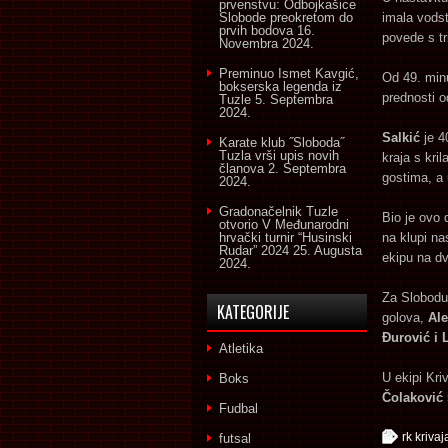
prvenstvu: Odbojkašice
Slobode preokretom do
imala vodst
prvih bodova
16.
povede s tri
Novembra 2024.
Preminuo Ismet Kavgić,
Od 49. minu
bokserska legenda iz
prednosti o
Tuzle
5. Septembra
2024.
Salkić
je 4
Karate klub ˝Sloboda˝
Tuzla vrši upis novih
kraja s kri
članova
2. Septembra
gostima, a
2024.
Gradonačelnik Tuzle
Bio je ovo
otvorio V Međunarodni
hrvački turnir “Husinski
na klupi na
Rudar” 2024
25. Augusta
ekipu na dv
2024.
Za Slobodu
KATEGORIJE
golova,
Al
Đurović i 
Atletika
U ekipi Kri
Boks
Čolaković
Fudbal
rk krivaj
futsal