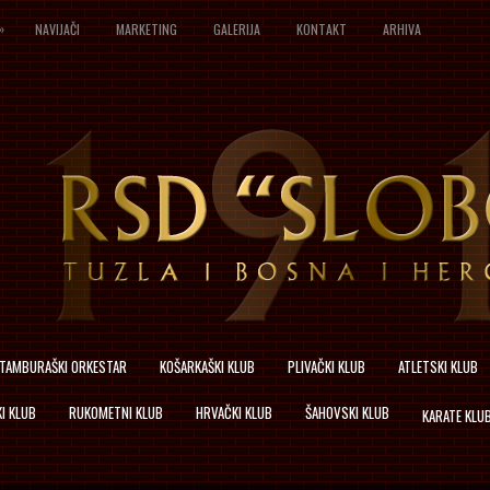
»
NAVIJAČI
MARKETING
GALERIJA
KONTAKT
ARHIVA
TAMBURAŠKI ORKESTAR
KOŠARKAŠKI KLUB
PLIVAČKI KLUB
ATLETSKI KLUB
I KLUB
RUKOMETNI KLUB
HRVAČKI KLUB
ŠAHOVSKI KLUB
KARATE KLU