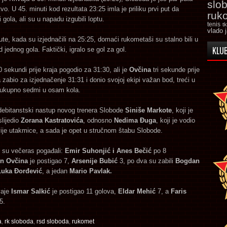
slo
vo. U 45. minuti kod rezultata 23:25 imla je priliku prvi put da
ruk
 gola, ali su u napadu izgubili loptu.
tenis
t
vlado 
te, kada su izjednačili na 25:25, domaći rukometaši su stalno bili u
KLUB
d jednog gola. Faktički, igralo se gol za gol.
0 sekundi prije kraja pogodio za 31:30, ali je
Ovčina
tri sekunde prije
la zabio za izjednačenje 31:31 i donio svojoj ekipi važan bod, treći u
 ukupno sedmi u osam kola.
 debitanstski nastup novog trenera Slobode
Siniše Markote
, koji je
slijedio
Zorana Kastratovića
, odnosno
Nedima Đuga
, koji je vodio
ije utakmice, a sada je opet u stručnom štabu Slobode.
 su večeras pogađali:
Emir Suhonjić i Anes Bečić
po 8
en Ovčina
je postigao 7,
Arsenije Bubić
3, po dva su zabili
Bogdan
Luka Đorđević
, a jedan
Mario Pavlak.
vaje
Ismar Salkić
je postigao 11 golova,
Eldar Mehić
7, a
Faris
5.
a
,
rk sloboda
,
rsd sloboda
,
rukomet