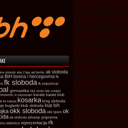
AKE
ak sloboda
ina slobode
aba 2 liga
aid berbic
ka
BiH
bosna i hercegovina
fk
fk sloboda
vo
fk zeljeznicar
bal
gimnastika
hkk siroki
hkk zrinjski
karate
karate klub
 musemic
in memoriam
kosarka
krsg sloboda
a
kk kakanj
kup bih
kuglaski klub sloboda
nje
okk sloboda
ojka
ok
okk spars
boda
pripreme
pk sloboda
plivanje
rk
reprezentacija
mna utakmica