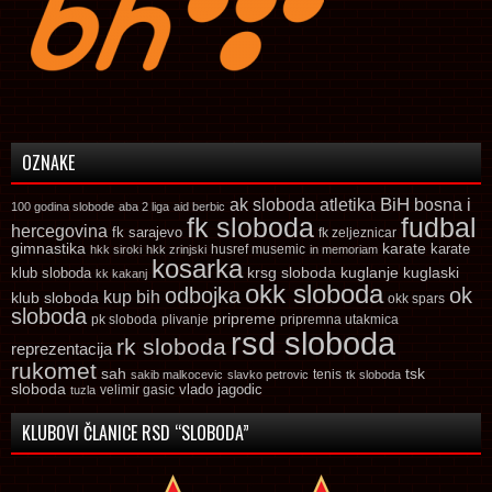
OZNAKE
ak sloboda
atletika
BiH
bosna i
100 godina slobode
aba 2 liga
aid berbic
fk sloboda
fudbal
hercegovina
fk sarajevo
fk zeljeznicar
gimnastika
karate
karate
husref musemic
hkk siroki
hkk zrinjski
in memoriam
kosarka
krsg sloboda
kuglaski
klub sloboda
kuglanje
kk kakanj
okk sloboda
odbojka
ok
kup bih
klub sloboda
okk spars
sloboda
pripreme
pk sloboda
plivanje
pripremna utakmica
rsd sloboda
rk sloboda
reprezentacija
rukomet
tsk
sah
sakib malkocevic
slavko petrovic
tenis
tk sloboda
sloboda
vlado jagodic
velimir gasic
tuzla
KLUBOVI ČLANICE RSD “SLOBODA”