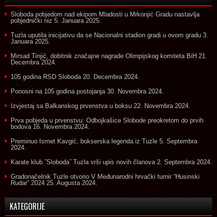
Sloboda pobjedom nad ekipom Mladosti u Mrkonjić Gradu nastavlja
pobjednički niz
5. Januara 2025.
Tuzla uputila inicijativu da se Nacionalni stadion gradi u ovom gradu
3.
Januara 2025.
Mirsad Tinjić, dobitnik značajne nagrade Olimpijskog komiteta BiH
21.
Decembra 2024.
105 godina RSD Sloboda
20. Decembra 2024.
Ponosni na 105 godina postojanja
30. Novembra 2024.
Izvjestaj sa Balkanskog prvenstva u boksu
22. Novembra 2024.
Prva pobjeda u prvenstvu: Odbojkašice Slobode preokretom do prvih
bodova
16. Novembra 2024.
Preminuo Ismet Kavgić, bokserska legenda iz Tuzle
5. Septembra
2024.
Karate klub ˝Sloboda˝ Tuzla vrši upis novih članova
2. Septembra 2024.
Gradonačelnik Tuzle otvorio V Međunarodni hrvački turnir “Husinski
Rudar” 2024
25. Augusta 2024.
KATEGORIJE