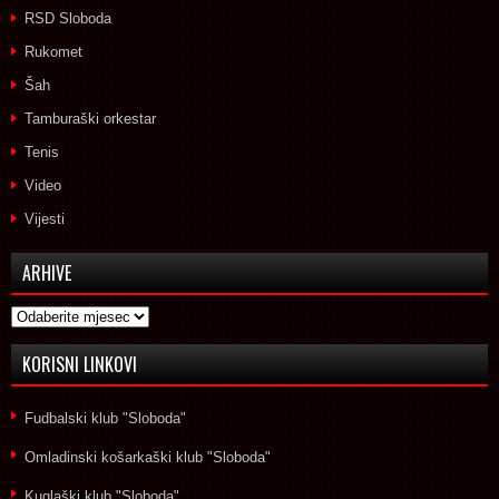
RSD Sloboda
Rukomet
Šah
Tamburaški orkestar
Tenis
Video
Vijesti
ARHIVE
Arhive
KORISNI LINKOVI
Fudbalski klub "Sloboda"
Omladinski košarkaški klub "Sloboda"
Kuglaški klub "Sloboda"