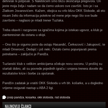
definirali ni potpisali. S Naletilićem smo blizu okončanja pregovora. On
jeste moja želja i nadam se da ćemo uskoro sve završiti. Isto je i sa
Zlatkom Jovanovićem. Kažem, obojica su vrlo blizu OKK Slobode, ali eto
nisam želio da informacija potekne od mene prije nego što sve bude
završeno – naglasio je mladi trener Tuzlaka.
Treba obaviti i razgovore sa igračima kojima je istekao ugovor, a klub je
zainteresiran da ostanu u ekipi.
– Ono što je sigurno jeste da ostaju Hasandić, Čerkezović i Jakupović, te
mladi Omerović, Dedajić i još neki. Ostalo ćemo popunjavati prema
potrebama – zaključio je Pandža.
Tuzlanski klub s velikim ambicijama očekuje novu sezonu. U prošloj su
startali dobro, ali su povrede pojedinih igrača i smjena trenera dovele do
rezultatske krize i borbe za opstanak.
Pandžin zadatak je vratiti OKK Slobodu u vrh bh. košarke, a u dogledno
vrijeme osigurati nastup u ABA 2 ligi.
josip pandza
,
kosarka
,
okk sloboda
,
rsd sloboda
NAJNOVIJI ČLANCI