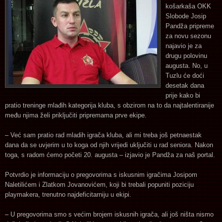
košarkaša OKK
Slobode Josip
Pandža pripreme
za novu sezonu
najavio je za
drugu polovinu
augusta. No, u
Tuzlu će doći
desetak dana
prije kako bi
pratio treninge mlađih kategorija kluba, s obzirom na to da najtalentiranije
među njima želi priključiti pripremama prve ekipe.
– Već sam pratio rad mladih igrača kluba, ali mi treba još petnaestak
dana da se uvjerim u to koga od njih vrijedi uključiti u rad seniora. Nakon
toga, s radom ćemo početi 20. augusta – izjavio je Pandža za naš portal.
Potvrdio je informaciju o pregovorima s iskusnim igračima Josipom
Naletilićem i Zlatkom Jovanovićem, koji bi trebali popuniti poziciju
playmakera, trenutno najdeficitarniju u ekipi.
– U pregovorima smo s većim brojem iskusnih igrača, ali još ništa nismo