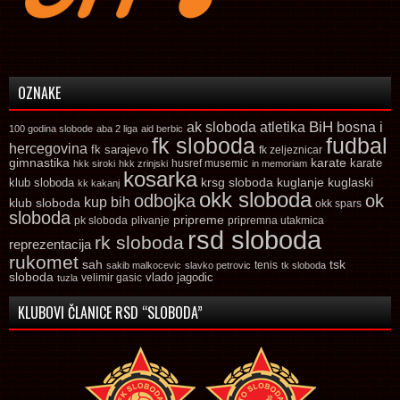
OZNAKE
ak sloboda
atletika
BiH
bosna i
100 godina slobode
aba 2 liga
aid berbic
fk sloboda
fudbal
hercegovina
fk sarajevo
fk zeljeznicar
gimnastika
karate
karate
husref musemic
hkk siroki
hkk zrinjski
in memoriam
kosarka
krsg sloboda
kuglaski
klub sloboda
kuglanje
kk kakanj
okk sloboda
odbojka
ok
kup bih
klub sloboda
okk spars
sloboda
pripreme
pk sloboda
plivanje
pripremna utakmica
rsd sloboda
rk sloboda
reprezentacija
rukomet
tsk
sah
sakib malkocevic
slavko petrovic
tenis
tk sloboda
sloboda
vlado jagodic
velimir gasic
tuzla
KLUBOVI ČLANICE RSD “SLOBODA”