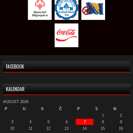
FACEBOOK
KALENDAR
AUGUST 2026
P
U
S
Č
P
S
N
1
2
3
4
5
6
7
8
9
10
11
12
13
14
15
16