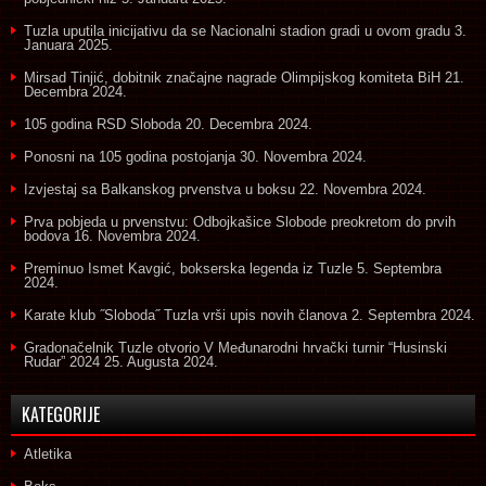
Tuzla uputila inicijativu da se Nacionalni stadion gradi u ovom gradu
3.
Januara 2025.
Mirsad Tinjić, dobitnik značajne nagrade Olimpijskog komiteta BiH
21.
Decembra 2024.
105 godina RSD Sloboda
20. Decembra 2024.
Ponosni na 105 godina postojanja
30. Novembra 2024.
Izvjestaj sa Balkanskog prvenstva u boksu
22. Novembra 2024.
Prva pobjeda u prvenstvu: Odbojkašice Slobode preokretom do prvih
bodova
16. Novembra 2024.
Preminuo Ismet Kavgić, bokserska legenda iz Tuzle
5. Septembra
2024.
Karate klub ˝Sloboda˝ Tuzla vrši upis novih članova
2. Septembra 2024.
Gradonačelnik Tuzle otvorio V Međunarodni hrvački turnir “Husinski
Rudar” 2024
25. Augusta 2024.
KATEGORIJE
Atletika