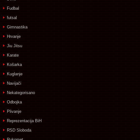
Fudbal
futsal
Gimnastika
Hrvanje
Jiu Jitsu
Karate
Košarka
Kuglanje
Navijači
Nekategorisano
Odbojka
Plivanje
Reprezentacija BiH
RSD Sloboda
Rukomet