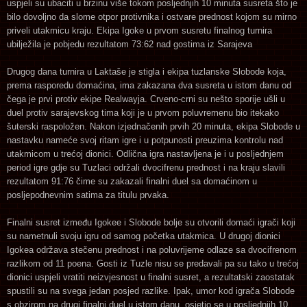
uspjeli su ubaciti u brzinu više tokom posljednjih 10 minuta susreta što je
bilo dovoljno da slome otpor protivnika i ostvare prednost kojom su mirno
priveli utakmicu kraju. Ekipa Igoke u prvom susretu finalnog turnira
ubilježila je pobjedu rezultatom 73:62 nad gostima iz Sarajeva
Drugog dana turnira u Laktaše je stigla i ekipa tuzlanske Slobode koja,
prema rasporedu domaćina, ima zakazana dva susreta u istom danu od
čega je prvi protiv ekipe Realwayja. Crveno-crni su nešto sporije ušli u
duel protiv sarajevskog tima koji je u prvom poluvremenu bio itekako
šuterski raspoložen. Nakon izjednačenih prvih 20 minuta, ekipa Slobode u
nastavku nameće svoj ritam igre i u potpunosti preuzima kontrolu nad
utakmicom u trećoj dionici. Odlična igra nastavljena je i u posljednjem
period igre gdje su Tuzlaci održali dvocifrenu prednost i na kraju slavili
rezultatom 91:76 čime su zakazali finalni duel sa domaćinom u
posljepodnevnim satima za titulu prvaka.
Finalni susret između Igokee i Slobode bolje su otvorili domaći igrači koji
su nametnuli svoju igru od samog početka utakmica. U drugoj dionici
Igokea održava stečenu prednost i na poluvrijeme odlaze sa dvocifrenom
razlikom od 11 poena. Gosti iz Tuzle nisu se predavali pa su tako u trećoj
dionici uspjeli vratiti neizvjesnost u finalni susret, a rezultatski zaostatak
spustili su na svega jedan posjed razlike. Ipak, umor kod igrača Slobode
s obzirom na drugi finalni duel u istom danu, osjetio se u posljednjih 10