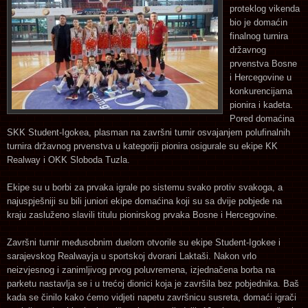
proteklog vikenda
bio je domaćin
finalnog turnira
državnog
prvenstva Bosne
i Hercegovine u
konkurencijama
pionira i kadeta.
Pored domaćina
SKK Student-Igokea, plasman na završni turnir osvajanjem polufinalnih
turnira državnog prvenstva u kategoriji pionira osigurale su ekipe KK
Realway i OKK Sloboda Tuzla.
Ekipe su u borbi za prvaka igrale po sistemu svako protiv svakoga, a
najuspješniji su bili juniori ekipe domaćina koji su sa dvije pobjede na
kraju zasluženo slavili titulu pionirskog prvaka Bosne i Hercegovine.
Završni turnir međusobnim duelom otvorile su ekipe Student-Igokee i
sarajevskog Realwayja u sportskoj dvorani Laktaši. Nakon vrlo
neizvjesnog i zanimljivog prvog poluvremena, izjednačena borba na
parketu nastavlja se i u trećoj dionici koja je završila bez pobjednika. Baš
kada se činilo kako ćemo vidjeti napetu završnicu susreta, domaći igrači