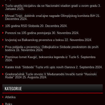
Tuzla uputila inicijativu da se Nacionalni stadion gradi u ovom gradu
3.
Januara 2025.
Mirsad Tinjić, dobitnik značajne nagrade Olimpijskog komiteta BiH
21.
Decembra 2024.
105 godina RSD Sloboda
20. Decembra 2024.
Ponosni na 105 godina postojanja
30. Novembra 2024.
Izvjestaj sa Balkanskog prvenstva u boksu
22. Novembra 2024.
Prva pobjeda u prvenstvu: Odbojkašice Slobode preokretom do prvih
bodova
16. Novembra 2024.
Preminuo Ismet Kavgić, bokserska legenda iz Tuzle
5. Septembra
2024.
Karate klub ˝Sloboda˝ Tuzla vrši upis novih članova
2. Septembra 2024.
Gradonačelnik Tuzle otvorio V Međunarodni hrvački turnir “Husinski
Rudar” 2024
25. Augusta 2024.
KATEGORIJE
Atletika
Boks