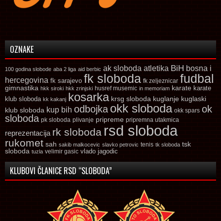
OZNAKE
ak sloboda
atletika
BiH
bosna i
100 godina slobode
aba 2 liga
aid berbic
fk sloboda
fudbal
hercegovina
fk sarajevo
fk zeljeznicar
gimnastika
karate
karate
husref musemic
hkk siroki
hkk zrinjski
in memoriam
kosarka
krsg sloboda
kuglaski
klub sloboda
kuglanje
kk kakanj
okk sloboda
odbojka
ok
kup bih
klub sloboda
okk spars
sloboda
pripreme
pk sloboda
plivanje
pripremna utakmica
rsd sloboda
rk sloboda
reprezentacija
rukomet
tsk
sah
sakib malkocevic
slavko petrovic
tenis
tk sloboda
sloboda
vlado jagodic
velimir gasic
tuzla
KLUBOVI ČLANICE RSD “SLOBODA”