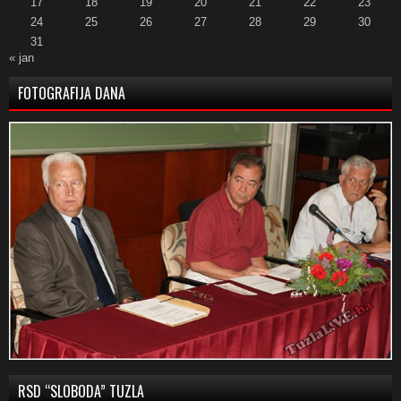
17
18
19
20
21
22
23
24
25
26
27
28
29
30
31
« jan
FOTOGRAFIJA DANA
RSD “SLOBODA” TUZLA