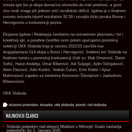
minuta igre što je ekipa domaćina iskoristila da vrati prednost, a gosti
nisu imali snage još jednom stići rezultatski deficit. Igokea je u finalnom
susretu ostvarila trijumf rezultatom 82:59 i osvojila titulu prvaka Bosne i
Hercegovine u konkurenciji pionira.
Ekipama Igokee i Realwayja čestitamo na ostvarenom plasmanu i fer i
korektnoj igri, a posebne čestitke ovim putem upućujemo pionirskoj
selekciji OKK Sloboda koja je sezonu 2022/23 završila kao
drugoplasirana U14 ekipa u Bosni i Hercegovini. Srebreni tim Slobode na
finalnom turniru u pionirskoj konkurenciji činili su: Mak Omerović, Danin
Softić, Harun Andelija, Omar Biberović, Adi Suljagić, Ajdin Tešnjaković,
Alem Elezović, Adin Konkić, Vedran Ćulum, Emir Klebić i Ajnur
Mahmutović zajedno sa trenerima Rusmirom Šibonjićem i Jadrankom
Biberovićem.
OKK Sloboda
drzavno prvenstvo
,
kosarka
,
okk sloboda
,
pioniri
,
rsd sloboda
NAJNOVIJI ČLANCI
Sloboda pobjedom nad ekipom Mladosti u Mrkonjić Gradu nastavlja
pobjednički niz
5. Januara 2025.