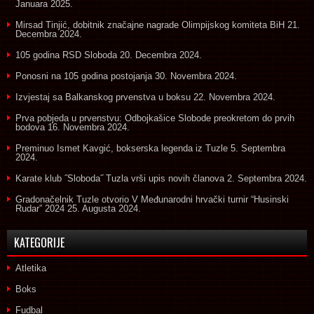
Januara 2025.
Mirsad Tinjić, dobitnik značajne nagrade Olimpijskog komiteta BiH
21.
Decembra 2024.
105 godina RSD Sloboda
20. Decembra 2024.
Ponosni na 105 godina postojanja
30. Novembra 2024.
Izvjestaj sa Balkanskog prvenstva u boksu
22. Novembra 2024.
Prva pobjeda u prvenstvu: Odbojkašice Slobode preokretom do prvih
bodova
16. Novembra 2024.
Preminuo Ismet Kavgić, bokserska legenda iz Tuzle
5. Septembra
2024.
Karate klub ˝Sloboda˝ Tuzla vrši upis novih članova
2. Septembra 2024.
Gradonačelnik Tuzle otvorio V Međunarodni hrvački turnir “Husinski
Rudar” 2024
25. Augusta 2024.
KATEGORIJE
Atletika
Boks
Fudbal