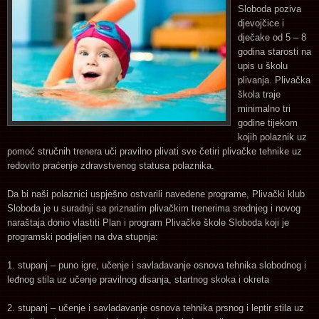
Sloboda poziva
djevojčice i
dječake od 5 – 8
godina starosti na
upis u školu
plivanja. Plivačka
škola traje
minimalno tri
godine tijekom
kojih polaznik uz
pomoć stručnih trenera uči pravilno plivati sve četiri plivačke tehnike uz
redovito praćenje zdravstvenog statusa polaznika.
Da bi naši polaznici uspješno ostvarili navedene programe, Plivački klub
Sloboda je u suradnji sa priznatim plivačkim trenerima srednjeg i novog
naraštaja donio vlastiti Plan i program Plivačke škole Sloboda koji je
programski podjeljen na dva stupnja:
1. stupanj – puno igre, učenje i savladavanje osnova tehnika slobodnog i
leđnog stila uz učenje pravilnog disanja, startnog skoka i okreta
2. stupanj – učenje i savladavanje osnova tehnika prsnog i leptir stila uz