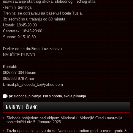
usavršavanje startnog skoka, slobodnog i leđnog stila.
-Termini treninga
Treninzi se održavaju na bazenu Hotela Tuzla.
3x sedmično u trajanju od 60 minuta
Utorak: 18:45-20:00
Četvratak: 18:45-20:00
Subota: 9:15-10:30
Dođite da se družimo, i uz zabavu
NAUČITE PLIVATI
Kontakti:
062/227-304 Besim
063/983-978 Amer
E-mail:pk_sloboda_tz@yahoo.com
pk sloboda
,
plivanje
,
rsd sloboda
,
skola plivanja
NAJNOVIJI ČLANCI
Sloboda pobjedom nad ekipom Mladosti u Mrkonjić Gradu nastavlja
pobjednički niz
5. Januara 2025.
Tuzla uputila inicijativu da se Nacionalni stadion gradi u ovom gradu
3.