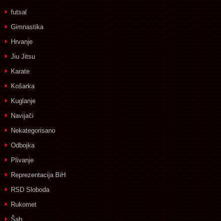
futsal
Gimnastika
Hrvanje
Jiu Jitsu
Karate
Košarka
Kuglanje
Navijači
Nekategorisano
Odbojka
Plivanje
Reprezentacija BiH
RSD Sloboda
Rukomet
Šah