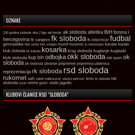
OZNAKE
ak sloboda
atletika
BiH
bosna i
100 godina slobode
aba 2 liga
aid berbic
fk sloboda
fudbal
hercegovina
fk sarajevo
fk zeljeznicar
gimnastika
karate
karate
husref musemic
hkk siroki
hkk zrinjski
in memoriam
kosarka
krsg sloboda
kuglaski
klub sloboda
kuglanje
kk kakanj
okk sloboda
odbojka
ok
kup bih
klub sloboda
okk spars
sloboda
pripreme
pk sloboda
plivanje
pripremna utakmica
rsd sloboda
rk sloboda
reprezentacija
rukomet
tsk
sah
sakib malkocevic
slavko petrovic
tenis
tk sloboda
sloboda
vlado jagodic
velimir gasic
tuzla
KLUBOVI ČLANICE RSD “SLOBODA”