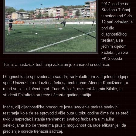
2017. godine na
Stadionu Tušanj
u periodu od 9 do
12 sati odrađen je
prvi dio
dijagnostičkog
testiranja sa
jednim dijelom
kadeta i juniora
FK Sloboda
Tuzla, a nastavak testiranja zakazan je za narednu sedmicu.
Dijagnostika je sprovedena u saradnji sa Fakultetom za Tjelesni odgoj i
sport Univerziteta u Tuzli na čelu sa profesorom Alenom Kapidžićem, a
u rad su bili uključeni prof. Fuad Babajić, asistent Jasmin Bilalić, te
studenti Fakulteta sa treće i četvrte godine studija.
Inače, cilj dijagnostičke procedure jeste uvođenje prakse ovakvih
testiranja koje će se sprovoditi više puta u toku godine čime će se steći
uvid u napredak i stanje treniranosti svakog fudbalera u mlađim
selekcijama što će trenerima pružiti mogućnost da rade efikasnije i da
preciznije odrede trenažni sadržaj.