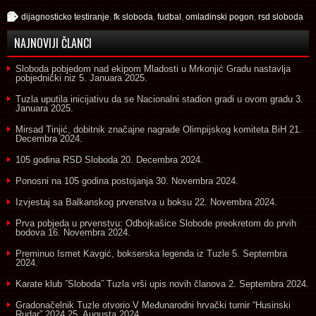
dijagnosticko testiranje
,
fk sloboda
,
fudbal
,
omladinski pogon
,
rsd sloboda
NAJNOVIJI ČLANCI
Sloboda pobjedom nad ekipom Mladosti u Mrkonjić Gradu nastavlja
pobjednički niz
5. Januara 2025.
Tuzla uputila inicijativu da se Nacionalni stadion gradi u ovom gradu
3.
Januara 2025.
Mirsad Tinjić, dobitnik značajne nagrade Olimpijskog komiteta BiH
21.
Decembra 2024.
105 godina RSD Sloboda
20. Decembra 2024.
Ponosni na 105 godina postojanja
30. Novembra 2024.
Izvjestaj sa Balkanskog prvenstva u boksu
22. Novembra 2024.
Prva pobjeda u prvenstvu: Odbojkašice Slobode preokretom do prvih
bodova
16. Novembra 2024.
Preminuo Ismet Kavgić, bokserska legenda iz Tuzle
5. Septembra
2024.
Karate klub ˝Sloboda˝ Tuzla vrši upis novih članova
2. Septembra 2024.
Gradonačelnik Tuzle otvorio V Međunarodni hrvački turnir “Husinski
Rudar” 2024
25. Augusta 2024.