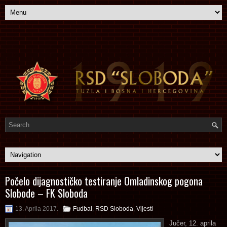
Počelo dijagnostičko testiranje Omladinskog pogona
Slobode – FK Sloboda
13. Aprila 2017.
Fudbal
,
RSD Sloboda
,
Vijesti
Jučer, 12. aprila