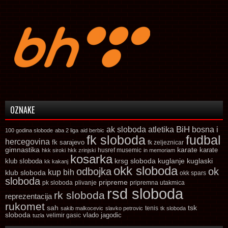
OZNAKE
ak sloboda
atletika
BiH
bosna i
100 godina slobode
aba 2 liga
aid berbic
fk sloboda
fudbal
hercegovina
fk sarajevo
fk zeljeznicar
gimnastika
karate
karate
husref musemic
hkk siroki
hkk zrinjski
in memoriam
kosarka
krsg sloboda
kuglaski
klub sloboda
kuglanje
kk kakanj
okk sloboda
odbojka
ok
kup bih
klub sloboda
okk spars
sloboda
pripreme
pk sloboda
plivanje
pripremna utakmica
rsd sloboda
rk sloboda
reprezentacija
rukomet
tsk
sah
sakib malkocevic
slavko petrovic
tenis
tk sloboda
sloboda
vlado jagodic
velimir gasic
tuzla