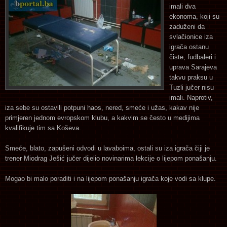
imali dva
ekonoma, koji su
zaduženi da
svlačionice iza
igrača ostanu
čiste, fudbaleri i
uprava Sarajeva
takvu praksu u
Tuzli jučer nisu
imali. Naprotiv,
iza sebe su ostavili potpuni haos, nered, smeće i užas, kakav nije
primjeren jednom evropskom klubu, a kakvim se često u medijima
kvalifikuje tim sa Koševa.
Smeće, blato, zapušeni odvodi u lavaboima, ostali su iza igrača čiji je
trener Miodrag Ješić jučer dijelio novinarima lekcije o lijepom ponašanju.
Mogao bi malo poraditi i na lijepom ponašanju igrača koje vodi sa klupe.