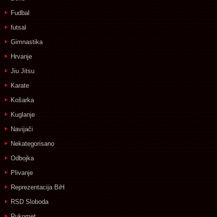
Fudbal
futsal
Gimnastika
Hrvanje
Jiu Jitsu
Karate
Košarka
Kuglanje
Navijači
Nekategorisano
Odbojka
Plivanje
Reprezentacija BiH
RSD Sloboda
Rukomet