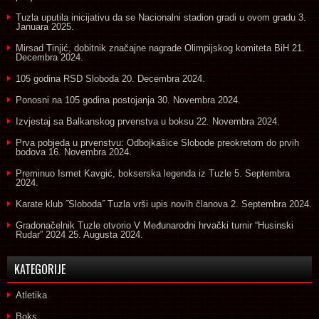
Tuzla uputila inicijativu da se Nacionalni stadion gradi u ovom gradu
3.
Januara 2025.
Mirsad Tinjić, dobitnik značajne nagrade Olimpijskog komiteta BiH
21.
Decembra 2024.
105 godina RSD Sloboda
20. Decembra 2024.
Ponosni na 105 godina postojanja
30. Novembra 2024.
Izvjestaj sa Balkanskog prvenstva u boksu
22. Novembra 2024.
Prva pobjeda u prvenstvu: Odbojkašice Slobode preokretom do prvih
bodova
16. Novembra 2024.
Preminuo Ismet Kavgić, bokserska legenda iz Tuzle
5. Septembra
2024.
Karate klub ˝Sloboda˝ Tuzla vrši upis novih članova
2. Septembra 2024.
Gradonačelnik Tuzle otvorio V Međunarodni hrvački turnir “Husinski
Rudar” 2024
25. Augusta 2024.
KATEGORIJE
Atletika
Boks