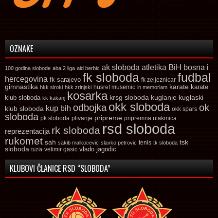
OZNAKE
ak sloboda
atletika
BiH
bosna i
100 godina slobode
aba 2 liga
aid berbic
fk sloboda
fudbal
hercegovina
fk sarajevo
fk zeljeznicar
gimnastika
karate
karate
husref musemic
hkk siroki
hkk zrinjski
in memoriam
kosarka
krsg sloboda
kuglaski
klub sloboda
kuglanje
kk kakanj
okk sloboda
odbojka
ok
kup bih
klub sloboda
okk spars
sloboda
pripreme
pk sloboda
plivanje
pripremna utakmica
rsd sloboda
rk sloboda
reprezentacija
rukomet
tsk
sah
sakib malkocevic
slavko petrovic
tenis
tk sloboda
sloboda
vlado jagodic
velimir gasic
tuzla
KLUBOVI ČLANICE RSD “SLOBODA”