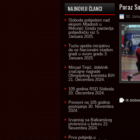
Poraz So
NAJNOVIJI ČLANCI
30. Jan
Sloboda pobjedom nad
ekipom Mladosti u
Mrkonjić Gradu nastavlja
pobjednički niz
5.
Januara 2025.
Tuzla uputila inicijativu
da se Nacionalni stadion
gradi u ovom gradu
3.
Januara 2025.
Mirsad Tinjić, dobitnik
značajne nagrade
Olimpijskog komiteta BiH
21. Decembra 2024.
105 godina RSD Sloboda
20. Decembra 2024.
rk slobo
Ponosni na 105 godina
postojanja
30. Novembra
2024.
Izvjestaj sa Balkanskog
prvenstva u boksu
22.
Novembra 2024.
Prva pobjeda u