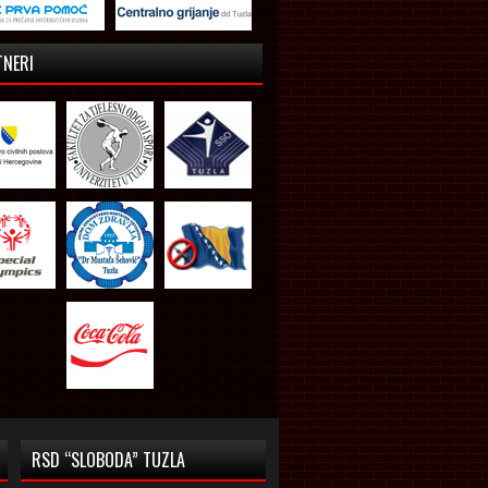
TNERI
RSD “SLOBODA” TUZLA