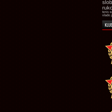
slo
ruk
tenis
t
vlado 
KLUB