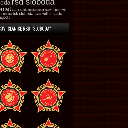
rsd sloboda
boda
omet
sah
sakib malkocevic
slavko petrovic
tsk sloboda
velimir gasic
k sloboda
tuzla
jagodic
OVI ČLANICE RSD “SLOBODA”