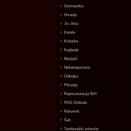
Gimnastika
Hrvanje
Jiu Jitsu
Karate
Košarka
Kuglanje
Navijači
Nekategorisano
Odbojka
Plivanje
Reprezentacija BiH
RSD Sloboda
Rukomet
Šah
Tamburaški orkestar