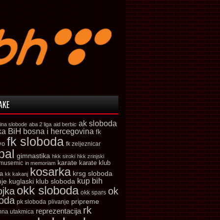
AKE
ak sloboda
ina slobode
aba 2 liga
aid berbic
ka
BiH
bosna i hercegovina
fk
fk sloboda
vo
fk zeljeznicar
bal
gimnastika
hkk siroki
hkk zrinjski
karate
karate klub
 musemic
in memoriam
kosarka
krsg sloboda
a
kk kakanj
kup bih
kuglaski klub sloboda
nje
okk sloboda
ojka
ok
okk spars
boda
pripreme
pk sloboda
plivanje
rk
reprezentacija
mna utakmica