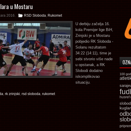
lara u Mostaru
uara 2016.
RSD Sloboda
,
Rukomet
U derbiju začelja 16.
kola Premijer lige BiH,
Zrinjski je u Mostaru
pobjedio RK Sloboda -
Solanu rezultatom
34:22 (14:11), time je
sebi stvorio više nade
OZN
u opstanak, a RK
Slobodi dodatno
100 god
iskomplikovao
atleti
situaciju.
saraje
fud
da
,
rk zrinjski
,
rsd sloboda
,
rukomet
husref
slobod
kugla
odb
slo
pripre