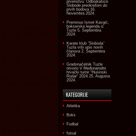
prvenstvu: Odbojkašice
Slobode preokretom do
prvih bodova
16.
Novembra 2024.
Preminuo Ismet Kavgić,
bokserska legenda iz
Tuzle
5. Septembra
2024.
Karate klub ˝Sloboda˝
Tuzla vrši upis novih
članova
2. Septembra
2024.
Gradonačelnik Tuzle
otvorio V Međunarodni
hrvački turnir “Husinski
Rudar” 2024
25. Augusta
2024.
KATEGORIJE
Atletika
Boks
Fudbal
futsal