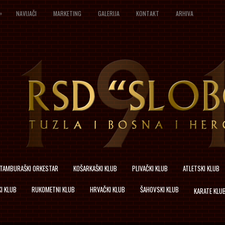
»
NAVIJAČI
MARKETING
GALERIJA
KONTAKT
ARHIVA
TAMBURAŠKI ORKESTAR
KOŠARKAŠKI KLUB
PLIVAČKI KLUB
ATLETSKI KLUB
I KLUB
RUKOMETNI KLUB
HRVAČKI KLUB
ŠAHOVSKI KLUB
KARATE KLU