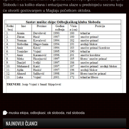
Slobodu i sa koliko elana i entuzijazma ulaze u predstojeću sezonu koju
će otvoriti gostovanjem u Maglaju početkom oktobra.
muska ekipa
,
odbojkasi
,
ok sloboda
,
rsd sloboda
NAJNOVIJI ČLANCI