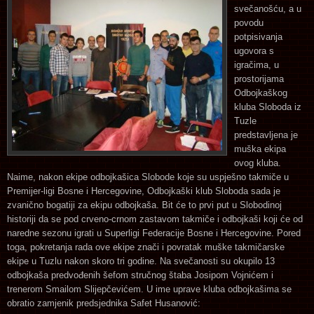
svečanošću, a u
povodu
potpisivanja
ugovora s
igračima, u
prostorijama
Odbojkaškog
kluba Sloboda iz
Tuzle
predstavljena je
muška ekipa
ovog kluba.
Naime, nakon ekipe odbojkašica Slobode koje su uspješno takmiče u
Premijer-ligi Bosne i Hercegovine, Odbojkaški klub Sloboda sada je
zvanično bogatiji za ekipu odbojkaša. Bit će to prvi put u Slobodinoj
historiji da se pod crveno-crnom zastavom takmiče i odbojkaši koji će od
naredne sezonu igrati u Superligi Federacije Bosne i Hercegovine. Pored
toga, pokretanja rada ove ekipe znači i povratak muške takmičarske
ekipe u Tuzlu nakon skoro tri godine.
Na svečanosti su okupilo 13
odbojkaša predvođenih šefom stručnog štaba Josipom Vojnićem i
trenerom Smailom Slijepčevićem. U ime uprave kluba odbojkašima se
obratio zamjenik predsjednika Safet Husanović: