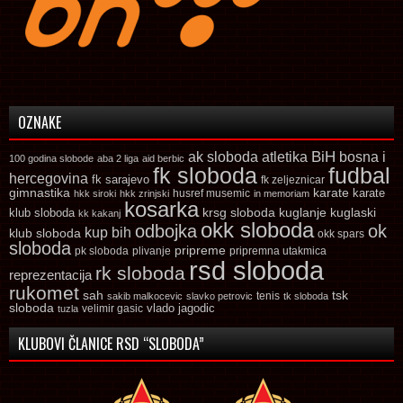
OZNAKE
ak sloboda
atletika
BiH
bosna i
100 godina slobode
aba 2 liga
aid berbic
fk sloboda
fudbal
hercegovina
fk sarajevo
fk zeljeznicar
gimnastika
karate
karate
husref musemic
hkk siroki
hkk zrinjski
in memoriam
kosarka
krsg sloboda
kuglaski
klub sloboda
kuglanje
kk kakanj
okk sloboda
odbojka
ok
kup bih
klub sloboda
okk spars
sloboda
pripreme
pk sloboda
plivanje
pripremna utakmica
rsd sloboda
rk sloboda
reprezentacija
rukomet
tsk
sah
sakib malkocevic
slavko petrovic
tenis
tk sloboda
sloboda
vlado jagodic
velimir gasic
tuzla
KLUBOVI ČLANICE RSD “SLOBODA”