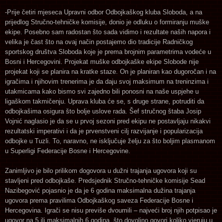
-Prije četiri mjeseca Upravni odbor Odbojkaškog kluba Sloboda, a na
prijedlog Stručno-tehničke komisije, donio je odluku o formiranju muške
ekipe. Posebno sam radostan što sada vidimo i rezultate naših napora i
velika je čast što na ovaj način postajemo dio tradicije Radničkog
sportskog društva Sloboda koje je prema brojnim parametrima vodeće u
Bosni i Hercegovini. Projekat muške odbojkaške ekipe Slobode nije
projekat koji se planira na kratke staze. On je planiran kao dugoročan i na
igračima i njihovim trenerima je da daju svoj maksimum na treninzima i
utakmicama kako bismo svi zajedno bili ponosni na naše uspjehe u
ligaškom takmičenju. Uprava kluba će se, s druge strane, potruditi da
odbojkašima osigura što bolje uslove rada. Šef stručnog štaba Josip
Vojnić naglasio je da se u prvoj sezoni pred ekipu ne postavljaju nikakvi
rezultatski imperativi i da je prvenstveni cilj razvijanje i popularizacija
odbojke u Tuzli. To, naravno, ne isključuje želju za što boljim plasmanom
u Superligi Federacije Bosne i Hercegovine.
Zanimljivo je bilo prilikom dogovora u dužni trajanja ugovora koji su
stavljeni pred odbojkaše. Predsjednik Stručno-tehničke komisije Sead
Nazibegović pojasnio je da je 6 godina maksimalna dužina trajanja
ugovora prema pravilima Odbojkaškog saveza Federacije Bosne i
Hercegovina. Igrači se nisu previše dvoumili – najveći broj njih potpisao je
ugovor na 5 ili maksimalnih 6 godina, što dovoljno govori koliko vjeruju u