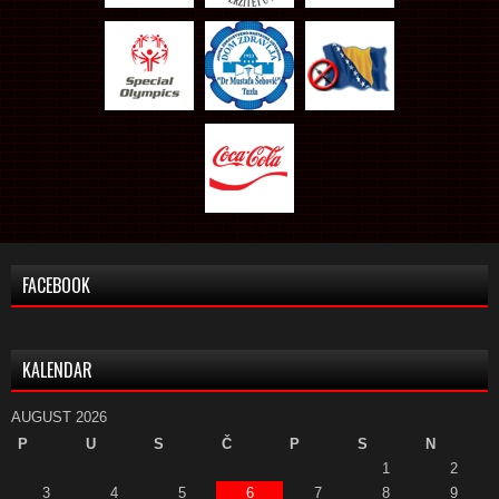
FACEBOOK
KALENDAR
AUGUST 2026
P
U
S
Č
P
S
N
1
2
3
4
5
6
7
8
9