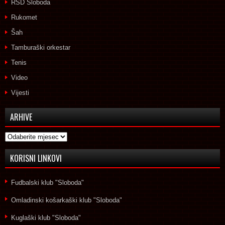
RSD Sloboda
Rukomet
Šah
Tamburaški orkestar
Tenis
Video
Vijesti
ARHIVE
Arhive
KORISNI LINKOVI
Fudbalski klub "Sloboda"
Omladinski košarkaški klub "Sloboda"
Kuglaški klub "Sloboda"