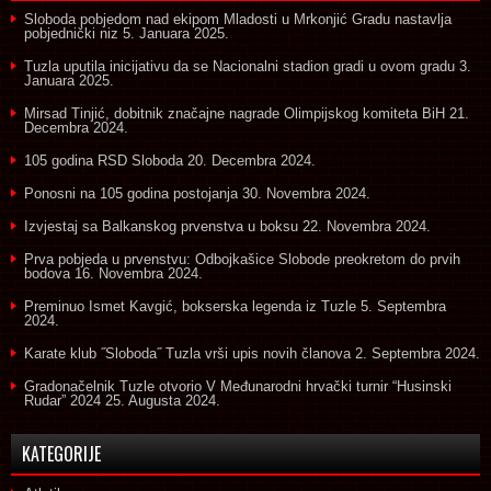
Sloboda pobjedom nad ekipom Mladosti u Mrkonjić Gradu nastavlja
pobjednički niz
5. Januara 2025.
Tuzla uputila inicijativu da se Nacionalni stadion gradi u ovom gradu
3.
Januara 2025.
Mirsad Tinjić, dobitnik značajne nagrade Olimpijskog komiteta BiH
21.
Decembra 2024.
105 godina RSD Sloboda
20. Decembra 2024.
Ponosni na 105 godina postojanja
30. Novembra 2024.
Izvjestaj sa Balkanskog prvenstva u boksu
22. Novembra 2024.
Prva pobjeda u prvenstvu: Odbojkašice Slobode preokretom do prvih
bodova
16. Novembra 2024.
Preminuo Ismet Kavgić, bokserska legenda iz Tuzle
5. Septembra
2024.
Karate klub ˝Sloboda˝ Tuzla vrši upis novih članova
2. Septembra 2024.
Gradonačelnik Tuzle otvorio V Međunarodni hrvački turnir “Husinski
Rudar” 2024
25. Augusta 2024.
KATEGORIJE