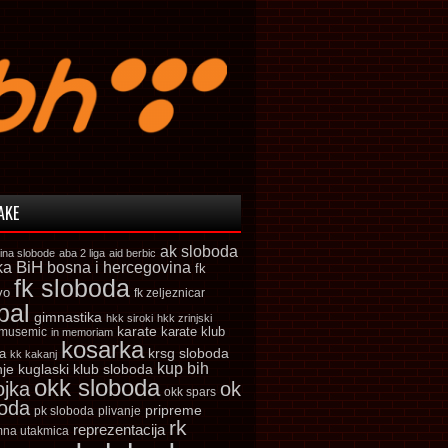
AKE
ak sloboda
ina slobode
aba 2 liga
aid berbic
ka
BiH
bosna i hercegovina
fk
fk sloboda
vo
fk zeljeznicar
bal
gimnastika
hkk siroki
hkk zrinjski
karate
karate klub
 musemic
in memoriam
kosarka
krsg sloboda
a
kk kakanj
kup bih
kuglaski klub sloboda
nje
okk sloboda
ojka
ok
okk spars
boda
pripreme
pk sloboda
plivanje
rk
reprezentacija
mna utakmica