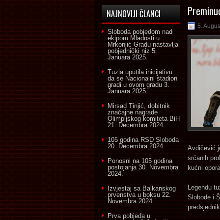
Preminuo
NAJNOVIJI ČLANCI
5. Augus
Sloboda pobjedom nad
ekipom Mladosti u
Mrkonjić Gradu nastavlja
pobjednički niz
5.
Januara 2025.
Tuzla uputila inicijativu
da se Nacionalni stadion
gradi u ovom gradu
3.
Januara 2025.
Mirsad Tinjić, dobitnik
značajne nagrade
Olimpijskog komiteta BiH
21. Decembra 2024.
105 godina RSD Sloboda
20. Decembra 2024.
Avdičević 
srčanih pro
Ponosni na 105 godina
postojanja
30. Novembra
kućni opora
2024.
Legendu tu
Izvjestaj sa Balkanskog
prvenstva u boksu
22.
Slobode i Š
Novembra 2024.
predsjedni
Prva pobjeda u