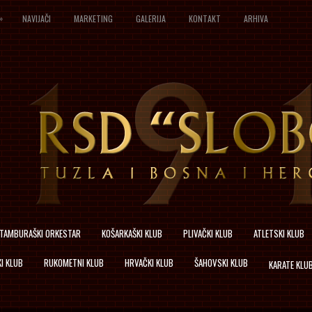
»
NAVIJAČI
MARKETING
GALERIJA
KONTAKT
ARHIVA
TAMBURAŠKI ORKESTAR
KOŠARKAŠKI KLUB
PLIVAČKI KLUB
ATLETSKI KLUB
I KLUB
RUKOMETNI KLUB
HRVAČKI KLUB
ŠAHOVSKI KLUB
KARATE KLU