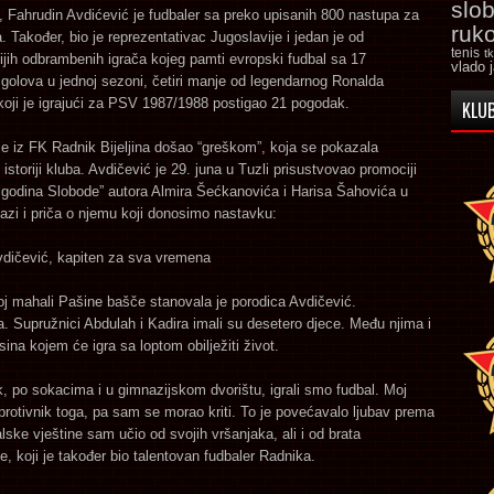
slo
 Fahrudin Avdićević je fudbaler sa preko upisanih 800 nastupa za
ruk
 Također, bio je reprezentativac Jugoslavije i jedan je od
tenis
t
ijih odbrambenih igrača kojeg pamti evropski fudbal sa 17
vlado 
 golova u jednoj sezoni, četiri manje od legendarnog Ronalda
oji je igrajući za PSV 1987/1988 postigao 21 pogodak.
KLUB
e iz FK Radnik Bijeljina došao “greškom”, koja se pokazala
 istoriji kluba. Avdičević je 29. juna u Tuzli prisustvovao promociji
 godina Slobode” autora Almira Šećkanovića i Harisa Šahovića u
lazi i priča o njemu koji donosimo nastavku:
vdičević, kapiten za sva vremena
koj mahali Pašine bašče stanovala je porodica Avdičević.
 Supružnici Abdulah i Kadira imali su desetero djece. Među njima i
sina kojem će igra sa loptom obilježiti život.
, po sokacima i u gimnazijskom dvorištu, igrali smo fudbal. Moj
 protivnik toga, pa sam se morao kriti. To je povećavalo ljubav prema
alske vještine sam učio od svojih vršanjaka, ali i od brata
, koji je također bio talentovan fudbaler Radnika.