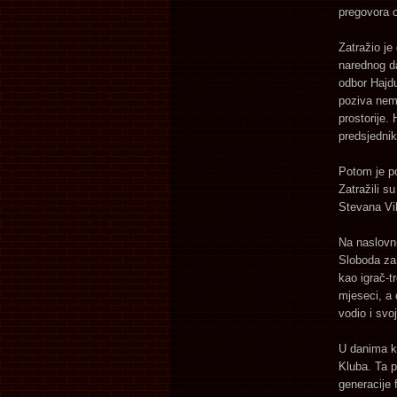
pregovora 
Zatražio j
narednog da
odbor Hajdu
poziva nem
prostorije.
predsjednik
Potom je po
Zatražili s
Stevana Vil
Na naslovnic
Sloboda za 
kao igrač-t
mjeseci, a 
vodio i svo
U danima ka
Kluba. Ta p
generacije 