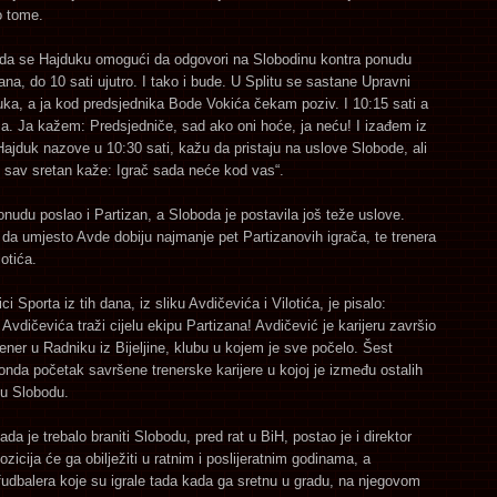
o tome.
e da se Hajduku omogući da odgovori na Slobodinu kontra ponudu
na, do 10 sati ujutro. I tako i bude. U Splitu se sastane Upravni
ka, a ja kod predsjednika Bode Vokića čekam poziv. I 10:15 sati a
a. Ja kažem: Predsjedniče, sad ako oni hoće, ja neću! I izađem iz
 Hajduk nazove u 10:30 sati, kažu da pristaju na uslove Slobode, ali
 sav sretan kaže: Igrač sada neće kod vas“.
nudu poslao i Partizan, a Sloboda je postavila još teže uslove.
u da umjesto Avde dobiju najmanje pet Partizanovih igrača, te trenera
otića.
i Sporta iz tih dana, iz sliku Avdičevića i Vilotića, je pisalo:
Avdičevića traži cijelu ekipu Partizana! Avdičević je karijeru završio
rener u Radniku iz Bijeljine, klubu u kojem je sve počelo. Šest
onda početak savršene trenerske karijere u kojoj je između ostalih
ju Slobodu.
da je trebalo braniti Slobodu, pred rat u BiH, postao je i direktor
ozicija će ga obilježiti u ratnim i poslijeratnim godinama, a
fudbalera koje su igrale tada kada ga sretnu u gradu, na njegovom