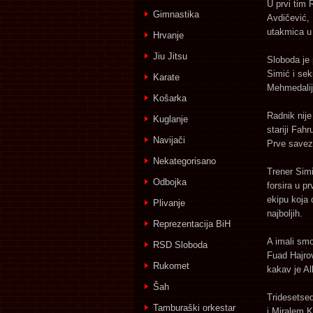
U prvi tim 
Gimnastika
Avdičević, 
utakmica u
Hrvanje
Jiu Jitsu
Sloboda je 
Simić i sek
Karate
Mehmedalij
Košarka
Radnik nije
Kuglanje
stariji Fah
Navijači
Prve savezn
Nekategorisano
Trener Simi
Odbojka
forsira u p
ekipu koja 
Plivanje
najboljih.
Reprezentacija BiH
A imali smo
RSD Sloboda
Fuad Hajrov
Rukomet
kakav je Al
Šah
Tridesetsed
Tamburaški orkestar
i Miralem 