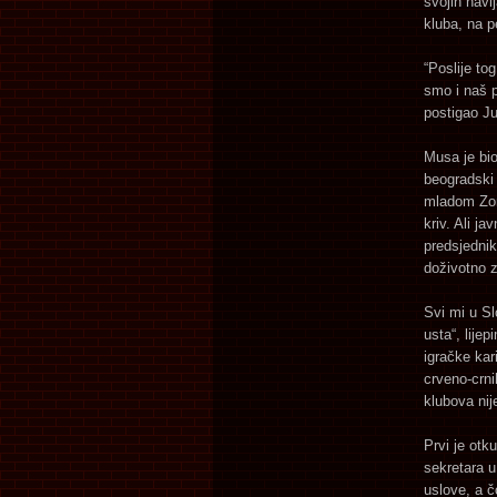
svojih navij
kluba, na p
“Poslije to
smo i naš pr
postigao Ju
Musa je bio
beogradski 
mladom Zor
kriv. Ali j
predsjednik
doživotno z
Svi mi u Sl
usta“, lije
igračke kar
crveno-crni
klubova nij
Prvi je otk
sekretara u
uslove, a č