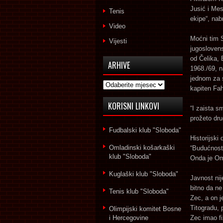
Jusić i Mes
Tenis
ekipe“, nab
Video
Moćni tim S
Vijesti
jugoslovens
od Čelika, 
ARHIVE
1968./69, n
jednom za s
Arhive
kapiten Fah
KORISNI LINKOVI
“I zaista s
prožeto dru
Fudbalski klub "Sloboda"
Historijski
Omladinski košarkaški
“Budućnost 
klub "Sloboda"
Onda je Ome
Kuglaški klub "Sloboda"
Javnost nij
bitno da ne
Tenis klub "Sloboda"
Zec, a on je
Titogradu, 
Olimpijski komitet Bosne
i Hercegovine
Zec imao fi