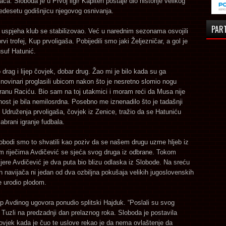
ača. Sloboda je u Prvoj ligi! Kapiten postaje dio historije velikog
edesetu godišnjicu njegovog osnivanja.
PAR
g uspjeha klub se stabilizovao. Već u narednim sezonama osvojili
vi trofej, Kup prvoligaša. Pobijedili smo jaki Željezničar, a gol je
suf Hatunić.
 drag i lijep čovjek, dobar drug. Žao mi je bilo kada su ga
novinari proglasili ubicom nakon što je nesretno slomio nogu
anu Raciću. Bio sam na toj utakmici i moram reći da Musa nije
avnost je bila nemilosrdna. Posebno me iznenadilo što je tadašnji
 Udruženja prvoligaša, čovjek iz Zenice, tražio da se Hatuniću
abrani igranje fudbala.
obodi smo to shvatili kao poziv da se našem drugu uzme hljeb iz
pim riječima Avdičević se sjeća svog druga iz odbrane. Tokom
ijere Avdičević je dva puta bio blizu odlaska iz Slobode. Na sreću
h navijača ni jedan od dva ozbiljna pokušaja velikih jugoslovenskih
e urodio plodom.
up Avdinog ugovora ponudio splitski Hajduk. “Poslali su svog
 Tuzli na predzadnji dan prelaznog roka. Sloboda je postavila
ovjek kada je čuo te uslove rekao je da nema ovlaštenje da