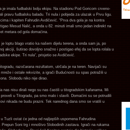
 je imala fudbalski bolju ekipu. Na stadionu Pod Goricom crveno-
rali pravu fudbalsku baladu. Tri nula i pobjeda za ulazak u Prvu ligu.
lcima i kapiten Fahrudin Avdičević. “Prva dva gola je na kontra
igao Mesud Nalić, a onda u 82. minuti imali smo jedan indirekt na
et metara od gola domaćina.
je loptu blago vratio ka našem dijelu terena, a onda sam ja, po
noj akciji, šutirao dovoljno snažno i postigao efej da se lopta rolala u
radske ekipe. Tri nula“, prisjetio se Avdičević.
itogradu, razočarana rezultatom, utrčala je na teren. Navijači su
i mreže i ostale rekvizite, a igrači Budućnosti su spas potražili u
iona. Slobodu niko nije dirao.
 nas nisu dirali nego su nas častili u titogradskim kafanama. Mi
proveli u Titogradu, pa smo malo i slavili. Domaćini su se potrudili
lovi nikada ne budu prazni. Tek narednog dana smo se vratili u
u Tuzli ostat će jedna od najljepših uspomena Fahrudina
 Prepun Soni trg i mnoštvo Slobodinih zastava. Igrači na rukama