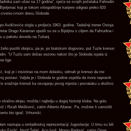
Radnika sam ušao sa 17 godina“, sjeća se svojih početaka Fahrudin
Bijeljenac koji je tokom višegodišnje karijere odigrao preko 820
 crveno-crnom dresu Slobode.
po Avdičeviće stigla u proljeće 1963. godine. Tadašnji trener Ostoja
retar Drago Karaman uputili su se u Bijeljinu s ciljem da Fahrudina i
u u paketu dovedu na Tušanj.
 želio pustiti obojicu, pa je, po bratskom dogovoru, put Tuzle krenuo
rudin. “U Tuzlu sam došao sezonu nakon što je Sloboda ispala iz
e lige.
ć, koji je i insistirao na mom dolasku, odmah je krenuo da me
rvoj postavi. Valjda je i Sloboda te godine osjetila da mora napraviti
će snažnije krenuti ka osvajanju prvog mjesta i povrataku u društvo
 strašnu ekipu, možda i najbolju u dugoj historiji kluba. Na golu
ić i Rizah Mešković, zatim Alberto Altarac. Pa, možete li zamisliti
berto bio igrač. Vrhunski.
am nastupa u omladinskoj reprezentaciji Jugoslavije. U timu su bili
Kuko Fazlić, Nazif Šehić, Aco Ivoš, Momo Radović, zatim Omer