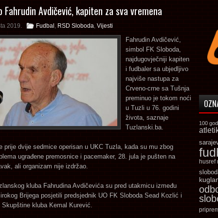
 Fahrudin Avdičević, kapiten za sva vremena
ta 2019.
Fudbal
,
RSD Sloboda
,
Vijesti
Fahrudin Avdičević,
simbol FK Sloboda,
najdugovječniji kapiten
i fudbaler sa ubjedljivo
najviše nastupa za
Crveno-crne sa Tušnja
preminuo je tokom noći
OZN
u Tuzli u 76. godini
života, saznaje
100 god
Tuzlanski.ba.
atleti
saraje
je prije dvije sedmice operisan u UKC Tuzla, kada su mu zbog
fud
blema ugrađene premosnice i pacemaker, 28. jula je pušten na
husref
vak, ali organizam nije izdržao.
slobod
kugla
zlanskog kluba Fahrudina Avdičevića su pred utakmicu između
odb
irokog Brijega posjetili predsjednik UO FK Sloboda Sead Kozlić i
slo
k Skupštine kluba Kemal Kurević.
pripre