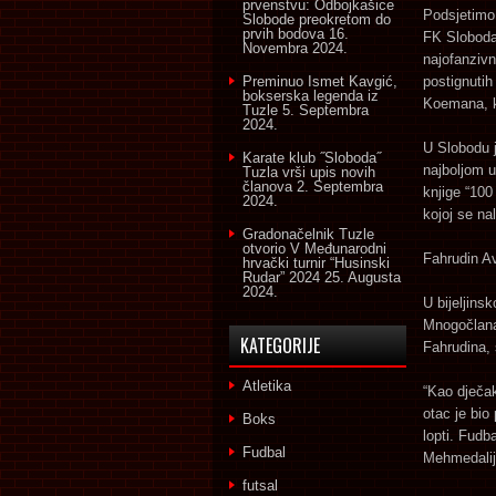
prvenstvu: Odbojkašice
Podsjetimo,
Slobode preokretom do
prvih bodova
16.
FK Sloboda.
Novembra 2024.
najofanzivn
Preminuo Ismet Kavgić,
postignutih
bokserska legenda iz
Koemana, k
Tuzle
5. Septembra
2024.
U Slobodu j
Karate klub ˝Sloboda˝
najboljom u
Tuzla vrši upis novih
članova
2. Septembra
knjige “100
2024.
kojoj se na
Gradonačelnik Tuzle
otvorio V Međunarodni
Fahrudin A
hrvački turnir “Husinski
Rudar” 2024
25. Augusta
2024.
U bijeljins
Mnogočlana.
KATEGORIJE
Fahrudina, 
Atletika
“Kao dječak
otac je bio
Boks
lopti. Fudb
Fudbal
Mehmedalije
futsal