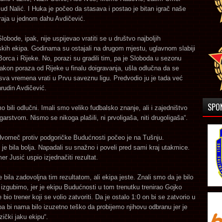
ud Nalić. I Huka je počeo da stasava i postao je bitan igrač naše
raja u jednom dahu Avdičević.
lobode, ipak, nije uspijevao vratiti se u društvo najboljih
kih ekipa. Godinama su ostajali na drugom mjestu, uglavnom slabiji
Borca i Rijeke. No, porazi su gradili tim, pa je Sloboda u sezonu
akon poraza od Rijeke u finalu doigravanja, ušla odlučna da se
va vremena vrati u Prvu saveznu ligu. Predvodio ju je tada već
rudin Avdičević.
SPO
mo bili odlučni. Imali smo veliko fudbalsko znanje, ali i zajedništvo
garstvom. Nismo se nikoga plašili, ni prvoligaša, niti drugoligaša“.
 dvomeč protiv podgoričke Budućnosti počeo je na Tušnju.
je bila bolja. Napadali su snažno i poveli pred sami kraj utakmice.
r Jusić uspio izjednačiti rezultat.
e bila zadovoljna tim rezultatom, ali ekipa jeste. Znali smo da je bilo
 izgubimo, jer je ekipu Budućnosti u tom trenutku trenirao Gojko
 bio trener koji se volio zatvoriti. Da je ostalo 1:0 on bi se zatvorio u
pa bi nama bilo izuzetno teško da probijemo njihovu odbranu jer je
zički jaku ekipu“.