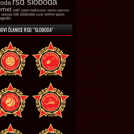
rsd sloboda
boda
omet
sah
sakib malkocevic
slavko petrovic
tsk sloboda
velimir gasic
k sloboda
tuzla
jagodic
OVI ČLANICE RSD “SLOBODA”