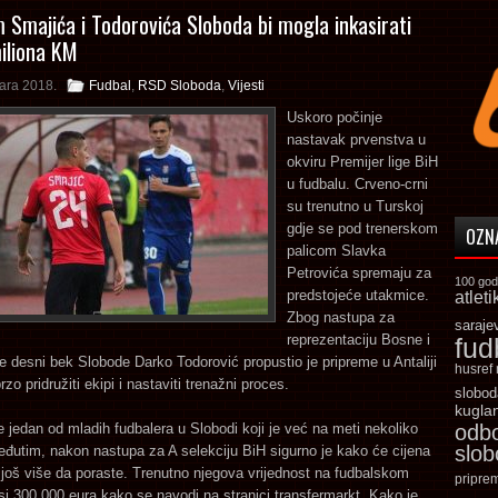
 Smajića i Todorovića Sloboda bi mogla inkasirati
miliona KM
ara 2018.
Fudbal
,
RSD Sloboda
,
Vijesti
Uskoro počinje
nastavak prvenstva u
okviru Premijer lige BiH
u fudbalu. Crveno-crni
su trenutno u Turskoj
gdje se pod trenerskom
OZN
palicom Slavka
Petrovića spremaju za
100 god
predstojeće utakmice.
atleti
Zbog nastupa za
saraje
reprezentaciju Bosne i
fud
 desni bek Slobode Darko Todorović propustio je pripreme u Antaliji
husref
rzo pridružiti ekipi i nastaviti trenažni proces.
slobod
kugla
e jedan od mladih fudbalera u Slobodi koji je već na meti nekoliko
odb
slo
đutim, nakon nastupa za A selekciju BiH sigurno je kako će cijena
još više da poraste. Trenutno njegova vrijednost na fudbalskom
pripre
osi 300.000 eura kako se navodi na stranici transfermarkt. Kako je