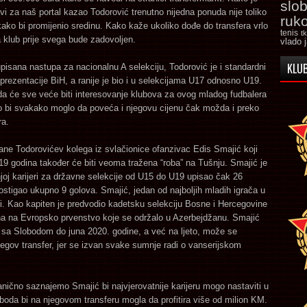
slo
javi za naš portal kazao Todorović trenutno nijedna ponuda nije toliko
ruk
kako bi promijenio sredinu. Kako kaže ukoliko dođe do transfera vrlo
tenis
t
 klub prije svega bude zadovoljen.
vlado 
KLUB
isana nastupa za nacionalnu A selekciju, Todorović je i standardni
prezentacije BiH, a ranije je bio i u selekcijama U17 odnosno U19.
da će sve veće biti interesovanje klubova za ovog mladog fudbalera
o bi svakako moglo da poveća i njegovu cijenu čak možda i preko
ra.
ane Todorovićev kolega iz svlačionice ofanzivac Edis Smajić koji
9 godina također će biti veoma tražena “roba” na Tušnju. Smajić je
oj karijeri za državne selekcije od U15 do U19 upisao čak 26
ostigao ukupno 9 golova. Smajić, jedan od najboljih mladih igrača u
i. Kao kapiten je predvodio kadetsku selekciju Bosne i Hercegovine
a na Evropsko prvenstvo koje se održalo u Azerbejdžanu. Smajić
 sa Slobodom do juna 2020. godine, a već na ljeto, može se
jegov transfer, jer se izvan svake sumnje radi o vanserijskom
ično saznajemo Smajić bi najvjerovatnije karijeru mogo nastaviti u
Sloboda bi na njegovom transferu mogla da profitira više od milion KM.