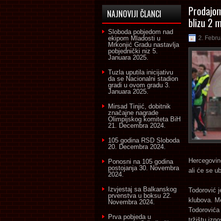
Prodajom
NAJNOVIJI ČLANCI
blizu 2 
Sloboda pobjedom nad
ekipom Mladosti u
2. Febru
Mrkonjić Gradu nastavlja
pobjednički niz
5.
Januara 2025.
Tuzla uputila inicijativu
da se Nacionalni stadion
gradi u ovom gradu
3.
Januara 2025.
Mirsad Tinjić, dobitnik
značajne nagrade
Olimpijskog komiteta BiH
21. Decembra 2024.
105 godina RSD Sloboda
20. Decembra 2024.
Hercegovine
Ponosni na 105 godina
postojanja
30. Novembra
ali će se ub
2024.
Izvjestaj sa Balkanskog
Todorović j
prvenstva u boksu
22.
klubova. Me
Novembra 2024.
Todorovića 
Prva pobjeda u
tržištu izn