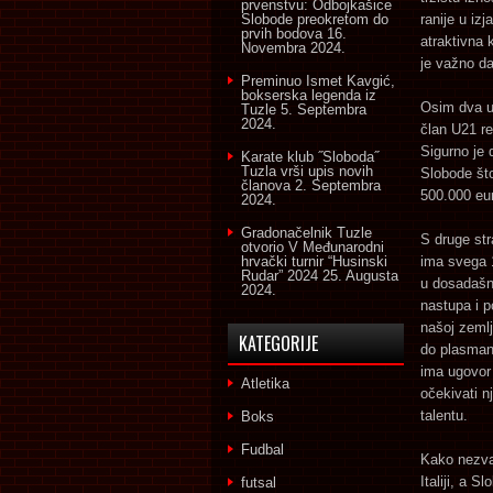
prvenstvu: Odbojkašice
Slobode preokretom do
ranije u iz
prvih bodova
16.
atraktivna 
Novembra 2024.
je važno da
Preminuo Ismet Kavgić,
bokserska legenda iz
Osim dva up
Tuzle
5. Septembra
2024.
član U21 re
Sigurno je 
Karate klub ˝Sloboda˝
Tuzla vrši upis novih
Slobode št
članova
2. Septembra
500.000 eu
2024.
Gradonačelnik Tuzle
S druge str
otvorio V Međunarodni
hrvački turnir “Husinski
ima svega 1
Rudar” 2024
25. Augusta
u dosadašnj
2024.
nastupa i p
našoj zemlj
KATEGORIJE
do plasman
ima ugovor
Atletika
očekivati n
talentu.
Boks
Fudbal
Kako nezvan
Italiji, a 
futsal