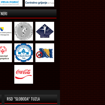
TNERI
RSD “SLOBODA” TUZLA