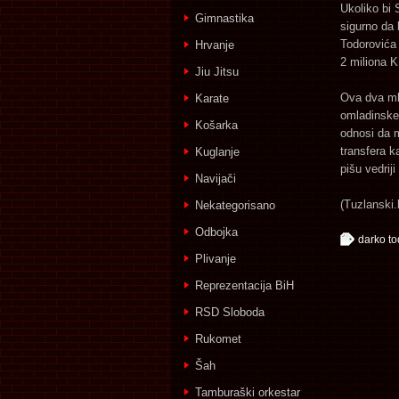
Ukoliko bi 
Gimnastika
sigurno da 
Todorovića 
Hrvanje
2 miliona K
Jiu Jitsu
Ova dva mla
Karate
omladinske 
Košarka
odnosi da 
transfera k
Kuglanje
pišu vedriji
Navijači
(Tuzlanski.
Nekategorisano
Odbojka
darko to
Plivanje
Reprezentacija BiH
RSD Sloboda
Rukomet
Šah
Tamburaški orkestar