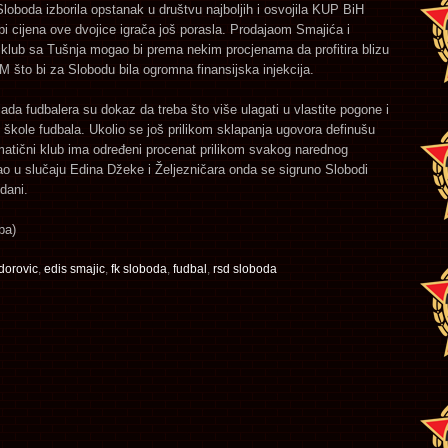
Sloboda izborila opstanak u društvu najboljih i osvojila KUP BiH
bi cijena ove dvojice igrača još porasla. Prodajaom Smajića i
klub sa Tušnja mogao bi prema nekim procjenama da profitira blizu
M što bi za Slobodu bila ogromna finansijska injekcija.
da fudbalera su dokaz da treba što više ulagati u vlastite pogone i
škole fudbala. Ukolio se još prilikom sklapanja ugovora definušu
matični klub ima određeni procenat prilikom svakog narednog
ao u slučaju Edina Džeke i Željezničara onda se sigruno Slobodi
 dani.
ba)
dorovic
,
edis smajic
,
fk sloboda
,
fudbal
,
rsd sloboda