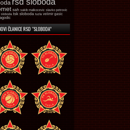
rsd sloboda
boda
omet
sah
sakib malkocevic
slavko petrovic
tsk sloboda
velimir gasic
k sloboda
tuzla
jagodic
OVI ČLANICE RSD “SLOBODA”