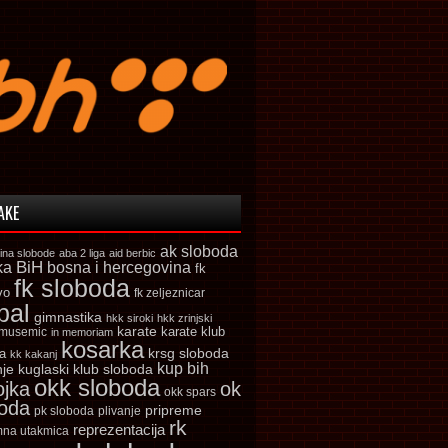
AKE
ak sloboda
ina slobode
aba 2 liga
aid berbic
ka
BiH
bosna i hercegovina
fk
fk sloboda
vo
fk zeljeznicar
bal
gimnastika
hkk siroki
hkk zrinjski
karate
karate klub
 musemic
in memoriam
kosarka
krsg sloboda
a
kk kakanj
kup bih
kuglaski klub sloboda
nje
okk sloboda
ojka
ok
okk spars
boda
pripreme
pk sloboda
plivanje
rk
reprezentacija
mna utakmica