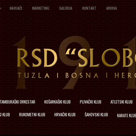
»
NAVIJAČI
MARKETING
GALERIJA
KONTAKT
ARHIVA
TAMBURAŠKI ORKESTAR
KOŠARKAŠKI KLUB
PLIVAČKI KLUB
ATLETSKI KLUB
I KLUB
RUKOMETNI KLUB
HRVAČKI KLUB
ŠAHOVSKI KLUB
KARATE KLU