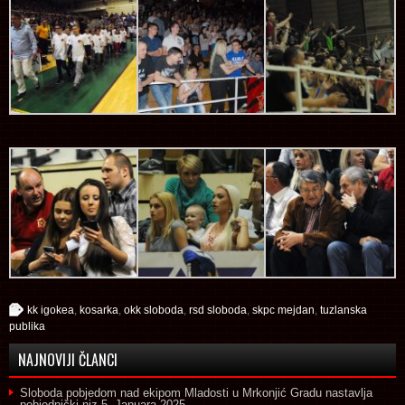
kk igokea
,
kosarka
,
okk sloboda
,
rsd sloboda
,
skpc mejdan
,
tuzlanska
publika
NAJNOVIJI ČLANCI
Sloboda pobjedom nad ekipom Mladosti u Mrkonjić Gradu nastavlja
pobjednički niz
5. Januara 2025.