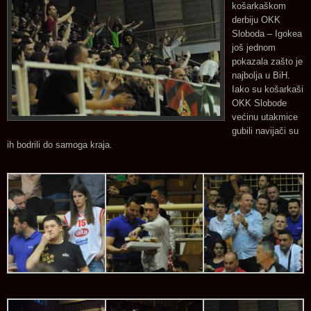
košarkaškom
derbiju OKK
Sloboda – Igokea
još jednom
pokazala zašto je
najbolja u BiH.
Iako su košarkaši
OKK Slobode
većinu utakmice
gubili navijači su
ih bodrili do samoga kraja.