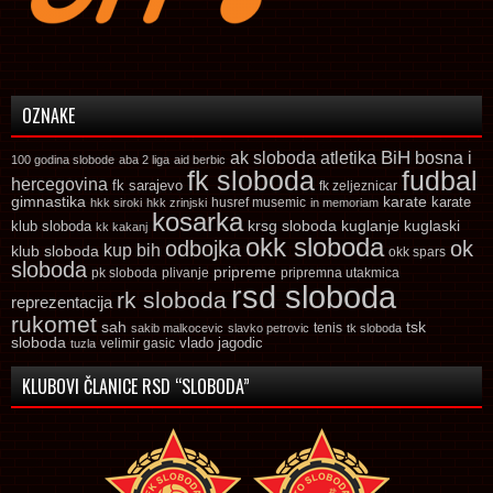
OZNAKE
ak sloboda
atletika
BiH
bosna i
100 godina slobode
aba 2 liga
aid berbic
fk sloboda
fudbal
hercegovina
fk sarajevo
fk zeljeznicar
gimnastika
karate
karate
husref musemic
hkk siroki
hkk zrinjski
in memoriam
kosarka
krsg sloboda
kuglaski
klub sloboda
kuglanje
kk kakanj
okk sloboda
odbojka
ok
kup bih
klub sloboda
okk spars
sloboda
pripreme
pk sloboda
plivanje
pripremna utakmica
rsd sloboda
rk sloboda
reprezentacija
rukomet
tsk
sah
sakib malkocevic
slavko petrovic
tenis
tk sloboda
sloboda
vlado jagodic
velimir gasic
tuzla
KLUBOVI ČLANICE RSD “SLOBODA”