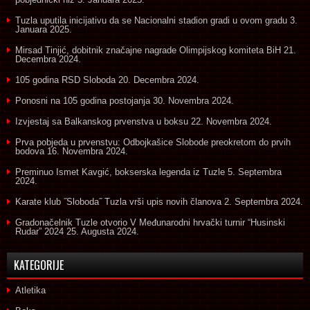
Tuzla uputila inicijativu da se Nacionalni stadion gradi u ovom gradu
3.
Januara 2025.
Mirsad Tinjić, dobitnik značajne nagrade Olimpijskog komiteta BiH
21.
Decembra 2024.
105 godina RSD Sloboda
20. Decembra 2024.
Ponosni na 105 godina postojanja
30. Novembra 2024.
Izvjestaj sa Balkanskog prvenstva u boksu
22. Novembra 2024.
Prva pobjeda u prvenstvu: Odbojkašice Slobode preokretom do prvih
bodova
16. Novembra 2024.
Preminuo Ismet Kavgić, bokserska legenda iz Tuzle
5. Septembra
2024.
Karate klub ˝Sloboda˝ Tuzla vrši upis novih članova
2. Septembra 2024.
Gradonačelnik Tuzle otvorio V Međunarodni hrvački turnir “Husinski
Rudar” 2024
25. Augusta 2024.
KATEGORIJE
Atletika