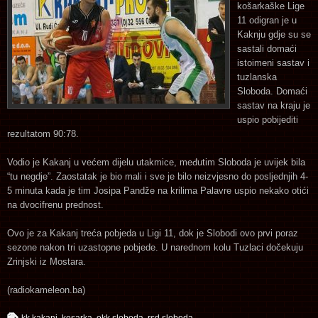
košarkaške Lige
11 odigran je u
Kaknju gdje su se
sastali domaći
istoimeni sastav i
tuzlanska
Sloboda. Domaći
sastav na kraju je
uspio pobijediti
rezultatom 90:78.
Vodio je Kakanj u većem dijelu utakmice, međutim Sloboda je uvijek bila
“tu negdje”. Zaostatak je bio mali i sve je bilo neizvjesno do posljednjih 4-
5 minuta kada je tim Josipa Pandže na krilima Palavre uspio nekako otići
na dvocifrenu prednost.
Ovo je za Kakanj treća pobjeda u Ligi 11, dok je Slobodi ovo prvi poraz
sezone nakon tri uzastopne pobjede. U narednom kolu Tuzlaci dočekuju
Zrinjski iz Mostara.
(radiokameleon.ba)
kk kakanj
,
kosarka
,
okk sloboda
,
rsd sloboda