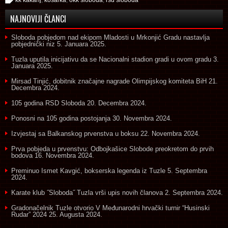
NAJNOVIJI ČLANCI
Sloboda pobjedom nad ekipom Mladosti u Mrkonjić Gradu nastavlja
pobjednički niz
5. Januara 2025.
Tuzla uputila inicijativu da se Nacionalni stadion gradi u ovom gradu
3.
Januara 2025.
Mirsad Tinjić, dobitnik značajne nagrade Olimpijskog komiteta BiH
21.
Decembra 2024.
105 godina RSD Sloboda
20. Decembra 2024.
Ponosni na 105 godina postojanja
30. Novembra 2024.
Izvjestaj sa Balkanskog prvenstva u boksu
22. Novembra 2024.
Prva pobjeda u prvenstvu: Odbojkašice Slobode preokretom do prvih
bodova
16. Novembra 2024.
Preminuo Ismet Kavgić, bokserska legenda iz Tuzle
5. Septembra
2024.
Karate klub ˝Sloboda˝ Tuzla vrši upis novih članova
2. Septembra 2024.
Gradonačelnik Tuzle otvorio V Međunarodni hrvački turnir “Husinski
Rudar” 2024
25. Augusta 2024.