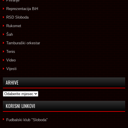
Plivanje
Reprezentacija BiH
RSD Sloboda
Rukomet
Šah
Tamburaški orkestar
Tenis
Video
Vijesti
ARHIVE
Arhive
KORISNI LINKOVI
Fudbalski klub "Sloboda"