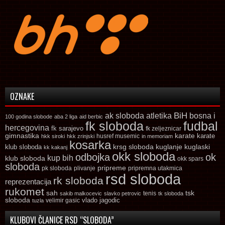
OZNAKE
ak sloboda
atletika
BiH
bosna i
100 godina slobode
aba 2 liga
aid berbic
fk sloboda
fudbal
hercegovina
fk sarajevo
fk zeljeznicar
gimnastika
karate
karate
husref musemic
hkk siroki
hkk zrinjski
in memoriam
kosarka
krsg sloboda
kuglaski
klub sloboda
kuglanje
kk kakanj
okk sloboda
odbojka
ok
kup bih
klub sloboda
okk spars
sloboda
pripreme
pk sloboda
plivanje
pripremna utakmica
rsd sloboda
rk sloboda
reprezentacija
rukomet
tsk
sah
sakib malkocevic
slavko petrovic
tenis
tk sloboda
sloboda
vlado jagodic
velimir gasic
tuzla
KLUBOVI ČLANICE RSD “SLOBODA”