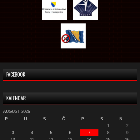
FACEBOOK
KALENDAR
AUGUST 2026
P
U
S
Č
P
S
N
1
2
3
4
5
6
7
8
9
10
11
12
13
14
15
16