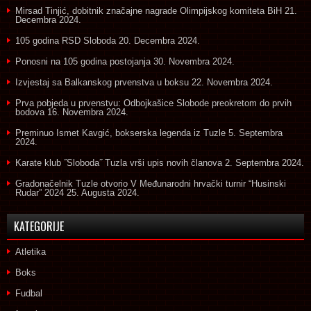
Mirsad Tinjić, dobitnik značajne nagrade Olimpijskog komiteta BiH
21.
Decembra 2024.
105 godina RSD Sloboda
20. Decembra 2024.
Ponosni na 105 godina postojanja
30. Novembra 2024.
Izvjestaj sa Balkanskog prvenstva u boksu
22. Novembra 2024.
Prva pobjeda u prvenstvu: Odbojkašice Slobode preokretom do prvih
bodova
16. Novembra 2024.
Preminuo Ismet Kavgić, bokserska legenda iz Tuzle
5. Septembra
2024.
Karate klub ˝Sloboda˝ Tuzla vrši upis novih članova
2. Septembra 2024.
Gradonačelnik Tuzle otvorio V Međunarodni hrvački turnir “Husinski
Rudar” 2024
25. Augusta 2024.
KATEGORIJE
Atletika
Boks
Fudbal