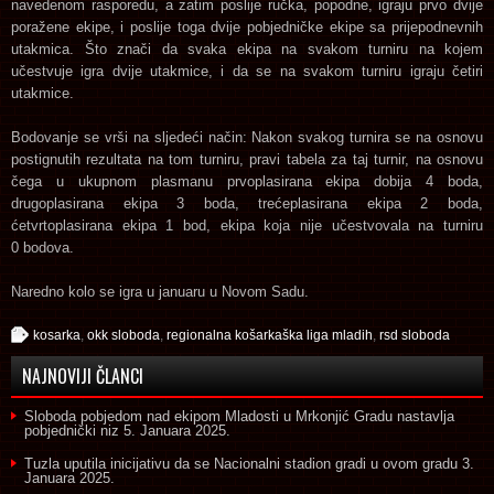
navedenom rasporedu, a zatim poslije ručka, popodne, igraju prvo dvije
poražene ekipe, i poslije toga dvije pobjedničke ekipe sa prijepodnevnih
utakmica. Što znači da svaka ekipa na svakom turniru na kojem
učestvuje igra dvije utakmice, i da se na svakom turniru igraju četiri
utakmice.
Bodovanje se vrši na sljedeći način: Nakon svakog turnira se na osnovu
postignutih rezultata na tom turniru, pravi tabela za taj turnir, na osnovu
čega u ukupnom plasmanu prvoplasirana ekipa dobija 4 boda,
drugoplasirana ekipa 3 boda, trećeplasirana ekipa 2 boda,
ćetvrtoplasirana ekipa 1 bod, ekipa koja nije učestvovala na turniru
0 bodova.
Naredno kolo se igra u januaru u Novom Sadu.
kosarka
,
okk sloboda
,
regionalna košarkaška liga mladih
,
rsd sloboda
NAJNOVIJI ČLANCI
Sloboda pobjedom nad ekipom Mladosti u Mrkonjić Gradu nastavlja
pobjednički niz
5. Januara 2025.
Tuzla uputila inicijativu da se Nacionalni stadion gradi u ovom gradu
3.
Januara 2025.