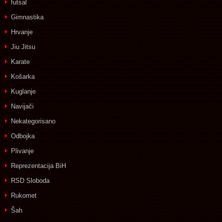
futsal
Gimnastika
Hrvanje
Jiu Jitsu
Karate
Košarka
Kuglanje
Navijači
Nekategorisano
Odbojka
Plivanje
Reprezentacija BiH
RSD Sloboda
Rukomet
Šah