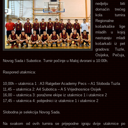
nedjelju biti
domaćin trećeg
kola turnira
Regionalne
košarkaške lige
mladih u kojoj
nastupaju mladi
košarkaši iz pet
gradova: Tuzle,
Osijeka, Pečuja,
Novog Sada i Subotice. Turnir počinje u Maloj dvorani u 10:00h.
Raspored utakmica:
10,00h – utakmica 1 : A3 Ratgeber Academy Pecs – A1 Sloboda Tuzla
11,45 – utakmica 2: A4 Subotica – A 5 Vrijednosnice Osijek
16,00 – utakmica 3: poražene ekipe iz utakmice 1 i utakmice 2
17,45 – utakmica 4: pobjednici iz utakmice 1 i utakmice 2
Slobodna je selekcija Novog Sada.
Na svakom od ovih turnira se prijepodne igraju dvije utakmice po