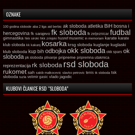
OZNAKE
ak sloboda
atletika
BiH
bosna i
100 godina slobode
aba 2 liga
aid berbic
fk sloboda
fudbal
hercegovina
fk sarajevo
fk zeljeznicar
gimnastika
karate
karate
husref musemic
hkk siroki
hkk zrinjski
in memoriam
kosarka
krsg sloboda
kuglaski
klub sloboda
kuglanje
kk kakanj
okk sloboda
odbojka
ok
kup bih
klub sloboda
okk spars
sloboda
pripreme
pk sloboda
plivanje
pripremna utakmica
rsd sloboda
rk sloboda
reprezentacija
rukomet
tsk
sah
sakib malkocevic
slavko petrovic
tenis
tk sloboda
sloboda
vlado jagodic
velimir gasic
tuzla
KLUBOVI ČLANICE RSD “SLOBODA”