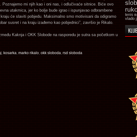
slo
. Poznajemo mi njih kao i oni nas, i odlučivaće sitnice. Biće ovo
ruk
tjevna utakmica, jer ko bolje bude igrao i ispunjavao odbrambene
tenis
t
 kraju će slaviti pobjedu. Maksimalno smo motivisani da odigramo
vlado 
obar susret i na kraju izađemo kao pobjednici”, završio je Rikalo.
KLUB
zmeđu Kaknja i OKK Slobode na rasporedu je sutra sa početkom u
j
,
kosarka
,
marko rikalo
,
okk sloboda
,
rsd sloboda