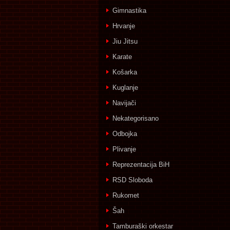
Gimnastika
Hrvanje
Jiu Jitsu
Karate
Košarka
Kuglanje
Navijači
Nekategorisano
Odbojka
Plivanje
Reprezentacija BiH
RSD Sloboda
Rukomet
Šah
Tamburaški orkestar