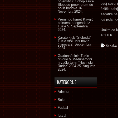
prvenstvu: Odbojkašice
ovoj sezoni
Slobode preokretom do
prvih bodova
16.
fizički zah
Novembra 2024.
zadatke na
Preminuo Ismet Kavgić,
još jedan d
bokserska legenda iz
Tuzle
5. Septembra
2024.
Utakmica i
18:00 h.
Karate klub ˝Sloboda˝
Tuzla vrši upis novih
članova
2. Septembra
kk kakan
2024.
Gradonačelnik Tuzle
otvorio V Međunarodni
hrvački turnir “Husinski
Rudar” 2024
25. Augusta
2024.
KATEGORIJE
Atletika
Boks
Fudbal
futsal