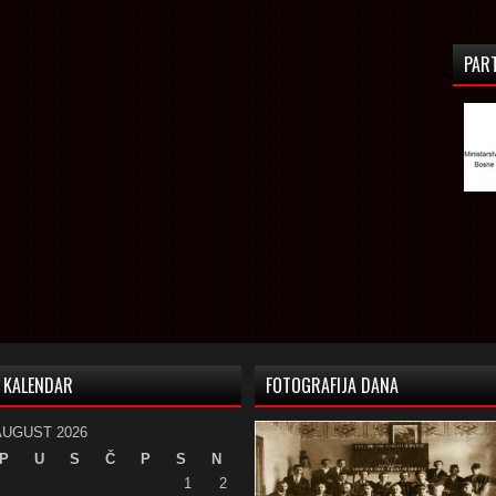
PAR
KALENDAR
FOTOGRAFIJA DANA
AUGUST 2026
P
U
S
Č
P
S
N
1
2