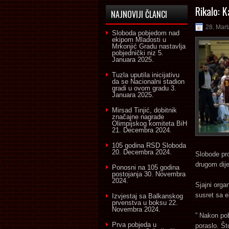
Rikalo: K
NAJNOVIJI ČLANCI
28. Mart
Sloboda pobjedom nad
ekipom Mladosti u
Mrkonjić Gradu nastavlja
pobjednički niz
5.
Januara 2025.
Tuzla uputila inicijativu
da se Nacionalni stadion
gradi u ovom gradu
3.
Januara 2025.
Mirsad Tinjić, dobitnik
značajne nagrade
Olimpijskog komiteta BiH
21. Decembra 2024.
105 godina RSD Sloboda
20. Decembra 2024.
Slobode pro
drugom dij
Ponosni na 105 godina
postojanja
30. Novembra
2024.
Sjajni orga
susret sa 
Izvjestaj sa Balkanskog
prvenstva u boksu
22.
Novembra 2024.
” Nakon po
Prva pobjeda u
poraslo. Št