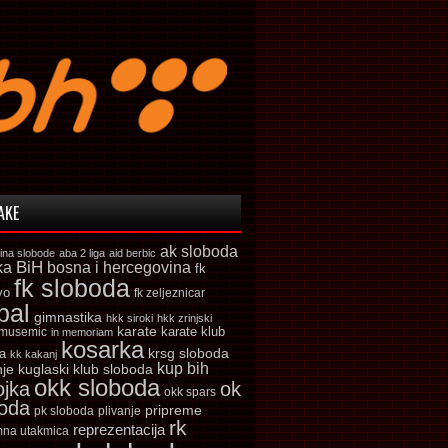
AKE
ak sloboda
ina slobode
aba 2 liga
aid berbic
ka
BiH
bosna i hercegovina
fk
fk sloboda
vo
fk zeljeznicar
bal
gimnastika
hkk siroki
hkk zrinjski
karate
karate klub
 musemic
in memoriam
kosarka
krsg sloboda
a
kk kakanj
kup bih
kuglaski klub sloboda
nje
okk sloboda
ojka
ok
okk spars
boda
pripreme
pk sloboda
plivanje
rk
reprezentacija
mna utakmica