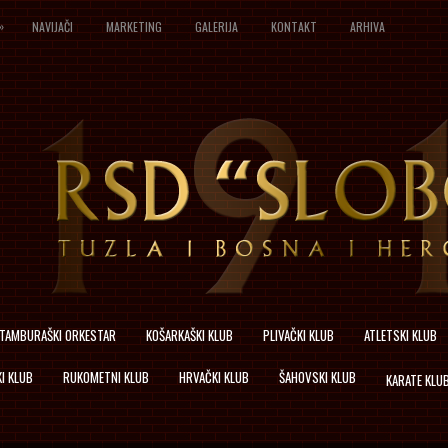
»
NAVIJAČI
MARKETING
GALERIJA
KONTAKT
ARHIVA
TAMBURAŠKI ORKESTAR
KOŠARKAŠKI KLUB
PLIVAČKI KLUB
ATLETSKI KLUB
I KLUB
RUKOMETNI KLUB
HRVAČKI KLUB
ŠAHOVSKI KLUB
KARATE KLU