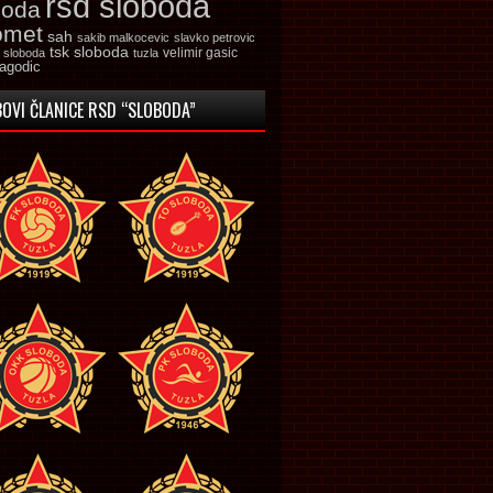
rsd sloboda
boda
omet
sah
sakib malkocevic
slavko petrovic
tsk sloboda
velimir gasic
k sloboda
tuzla
jagodic
OVI ČLANICE RSD “SLOBODA”