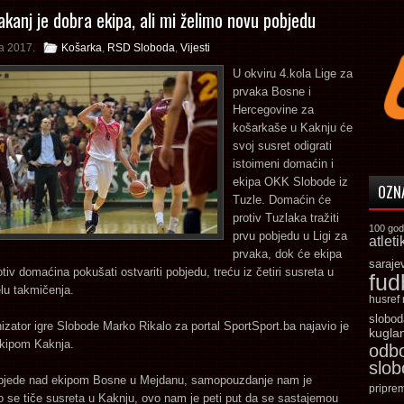
akanj je dobra ekipa, ali mi želimo novu pobjedu
a 2017.
Košarka
,
RSD Sloboda
,
Vijesti
U okviru 4.kola Lige za
prvaka Bosne i
Hercegovine za
košarkaše u Kaknju će
svoj susret odigrati
istoimeni domaćin i
ekipa OKK Slobode iz
OZN
Tuzle. Domaćin će
protiv Tuzlaka tražiti
100 god
prvu pobjedu u Ligi za
atleti
prvaka, dok će ekipa
saraje
tiv domaćina pokušati ostvariti pobjedu, treću iz četiri susreta u
fud
elu takmičenja.
husref
slobod
nizator igre Slobode Marko Rikalo za portal SportSport.ba najavio je
kugla
ekipom Kaknja.
odb
slo
bjede nad ekipom Bosne u Mejdanu, samopouzdanje nam je
pripre
o se tiče susreta u Kaknju, ovo nam je peti put da se sastajemou