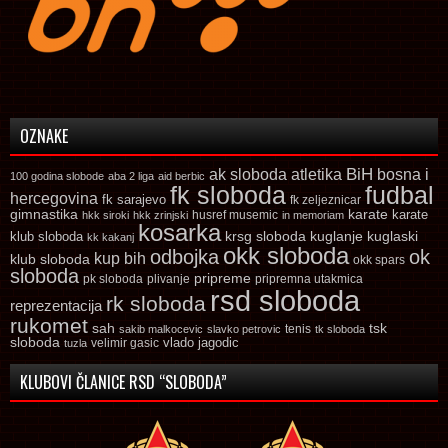
OZNAKE
ak sloboda
atletika
BiH
bosna i
100 godina slobode
aba 2 liga
aid berbic
fk sloboda
fudbal
hercegovina
fk sarajevo
fk zeljeznicar
gimnastika
karate
karate
husref musemic
hkk siroki
hkk zrinjski
in memoriam
kosarka
krsg sloboda
kuglaski
klub sloboda
kuglanje
kk kakanj
okk sloboda
odbojka
ok
kup bih
klub sloboda
okk spars
sloboda
pripreme
pk sloboda
plivanje
pripremna utakmica
rsd sloboda
rk sloboda
reprezentacija
rukomet
tsk
sah
sakib malkocevic
slavko petrovic
tenis
tk sloboda
sloboda
vlado jagodic
velimir gasic
tuzla
KLUBOVI ČLANICE RSD “SLOBODA”