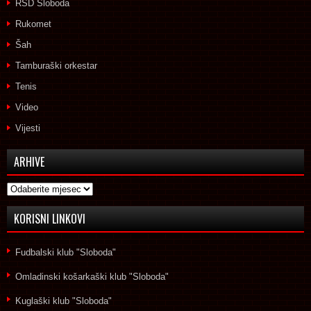
RSD Sloboda
Rukomet
Šah
Tamburaški orkestar
Tenis
Video
Vijesti
ARHIVE
Arhive
KORISNI LINKOVI
Fudbalski klub "Sloboda"
Omladinski košarkaški klub "Sloboda"
Kuglaški klub "Sloboda"