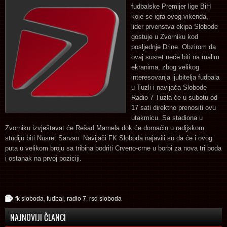
fudbalske Premijer lige BiH
koje se igra ovog vikenda,
lider prvenstva ekipa Slobode
gostuje u Zvorniku kod
posljednje Drine. Obzirom da
ovaj susret neće biti na malim
ekranima, zbog velikog
interesovanja ljubitelja fudbala
u Tuzli i navijača Slobode
Radio 7 Tuzla će u subotu od
17 sati direktno prenositi ovu
utakmicu.
Sa stadiona u
Zvorniku izvještavat će Rešad Mamela dok će domaćin u radijskom
studiju biti Nusret Sarvan. Navijači FK Sloboda najavili su da će i ovog
puta u velikom broju sa tribina bodriti Crveno-crne u borbi za nova tri boda
i ostanak na prvoj poziciji.
fk sloboda
,
fudbal
,
radio 7
,
rsd sloboda
NAJNOVIJI ČLANCI