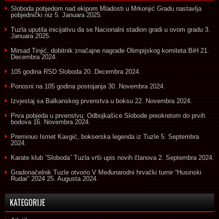
Sloboda pobjedom nad ekipom Mladosti u Mrkonjić Gradu nastavlja
pobjednički niz
5. Januara 2025.
Tuzla uputila inicijativu da se Nacionalni stadion gradi u ovom gradu
3.
Januara 2025.
Mirsad Tinjić, dobitnik značajne nagrade Olimpijskog komiteta BiH
21.
Decembra 2024.
105 godina RSD Sloboda
20. Decembra 2024.
Ponosni na 105 godina postojanja
30. Novembra 2024.
Izvjestaj sa Balkanskog prvenstva u boksu
22. Novembra 2024.
Prva pobjeda u prvenstvu: Odbojkašice Slobode preokretom do prvih
bodova
16. Novembra 2024.
Preminuo Ismet Kavgić, bokserska legenda iz Tuzle
5. Septembra
2024.
Karate klub ˝Sloboda˝ Tuzla vrši upis novih članova
2. Septembra 2024.
Gradonačelnik Tuzle otvorio V Međunarodni hrvački turnir “Husinski
Rudar” 2024
25. Augusta 2024.
KATEGORIJE