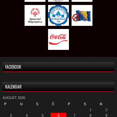
FACEBOOK
KALENDAR
AUGUST 2026
P
U
S
Č
P
S
N
1
2
3
4
5
6
7
8
9