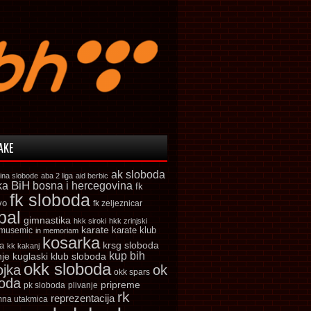
AKE
ak sloboda
ina slobode
aba 2 liga
aid berbic
ka
BiH
bosna i hercegovina
fk
fk sloboda
vo
fk zeljeznicar
bal
gimnastika
hkk siroki
hkk zrinjski
karate
karate klub
 musemic
in memoriam
kosarka
krsg sloboda
a
kk kakanj
kup bih
kuglaski klub sloboda
nje
okk sloboda
ojka
ok
okk spars
boda
pripreme
pk sloboda
plivanje
rk
reprezentacija
mna utakmica