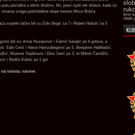
slo
 putu povratka u elitno društvo. No, pravi ispiti tek dolaze, kada će
ruk
ti stvarna snaga podmlađene ekipe trenera Mirze Bulića.
tenis
t
vlado 
aća svijetle tačke bili su Edin Begić sa 7 i Robert Hafurić sa 5
KLUB
a goste bili su: Amar Husejnović i Fatmir Sarajlić po 6 golova, a
 još: Edin Cerić i Harun Hamzabegović po 5, Benjamin Halilbašić,
žić, Muamer Sejdinović i Dino Sarić po 3, te Mihret Čamdžić,
ić i Redžo Kahrić po 1 gol.
,
rsd sloboda
,
rukomet