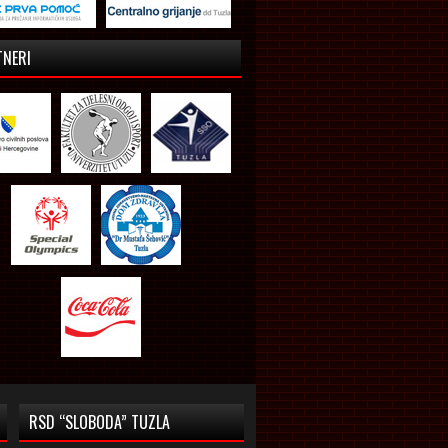
TNERI
RSD “SLOBODA” TUZLA