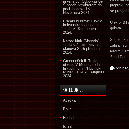
prvenstvu: Odbojkašice
Slobode preokretom do
prepreku na
prvih bodova
16.
se provjeri
Novembra 2024.
Preminuo Ismet Kavgić,
U ekipi Bih
bokserska legenda iz
golova.
Tuzle
5. Septembra
2024.
Strijelci z
Karate klub ˝Sloboda˝
Tuzla vrši upis novih
zabijali su
članova
2. Septembra
Nedim Čamd
2024.
Sead Dautov
Gradonačelnik Tuzle
otvorio V Međunarodni
hrvački turnir “Husinski
rk bihac
Rudar” 2024
25. Augusta
2024.
KATEGORIJE
Atletika
Boks
Fudbal
futsal