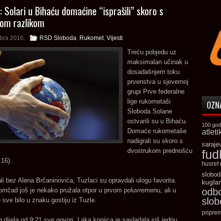
 Solari u Bihaću domaćine “isprašili” skoro s
om razlikom
bra 2016.
RSD Sloboda
,
Rukomet
,
Vijesti
Treću pobjedu uz
maksimalan učinak u
dosadašnjem toku
prvenstva u sjevernoj
grupi Prve federalne
lige rukometaši
OZN
Sloboda Solane
ostvarili su u Bihaću.
100 god
Domaće rukometaše
atleti
nadigrali su skoro s
saraje
dvostrukom prednošću
fud
:16).
husref
slobod
ali bez Alena Brčaninovića, Tuzlaci su opravdali ulogu favorita.
kugla
čad još je nekako pružala otpor u prvom poluvremenu, ali u
odb
slo
 sve bilo u znaku gostiju iz Tuzle.
pripre
g dijela od 9:21 sve govori. Laka konjica je savladala još jednu