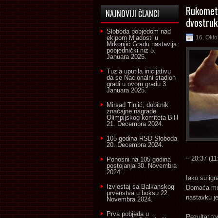
Rukomet:
NAJNOVIJI ČLANCI
dvostruk
Sloboda pobjedom nad
ekipom Mladosti u
16. Okto
Mrkonjić Gradu nastavlja
pobjednički niz
5.
Januara 2025.
Tuzla uputila inicijativu
da se Nacionalni stadion
gradi u ovom gradu
3.
Januara 2025.
Mirsad Tinjić, dobitnik
značajne nagrade
Olimpijskog komiteta BiH
21. Decembra 2024.
105 godina RSD Sloboda
20. Decembra 2024.
– 20:37 (11
Ponosni na 105 godina
postojanja
30. Novembra
2024.
Iako su igr
Izvjestaj sa Balkanskog
Domaća mom
prvenstva u boksu
22.
nastavku je
Novembra 2024.
Prva pobjeda u
Rezultat to