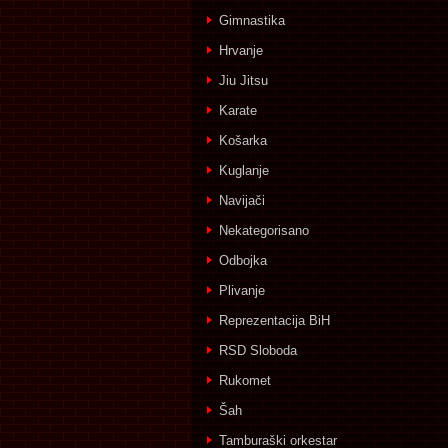
Gimnastika
Hrvanje
Jiu Jitsu
Karate
Košarka
Kuglanje
Navijači
Nekategorisano
Odbojka
Plivanje
Reprezentacija BiH
RSD Sloboda
Rukomet
Šah
Tamburaški orkestar