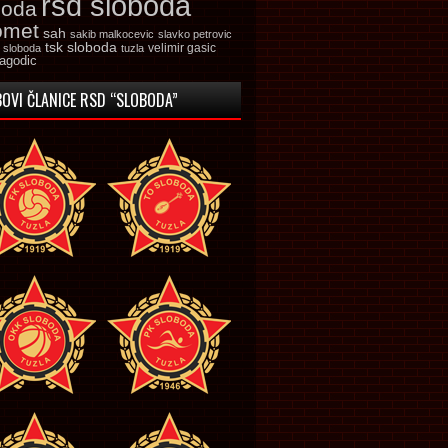
rsd sloboda
boda
omet
sah
sakib malkocevic
slavko petrovic
tsk sloboda
velimir gasic
k sloboda
tuzla
jagodic
OVI ČLANICE RSD “SLOBODA”