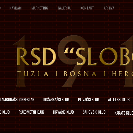
»
NAVIJAČI
MARKETING
GALERIJA
KONTAKT
ARHIVA
TAMBURAŠKI ORKESTAR
KOŠARKAŠKI KLUB
PLIVAČKI KLUB
ATLETSKI KLUB
I KLUB
RUKOMETNI KLUB
HRVAČKI KLUB
ŠAHOVSKI KLUB
KARATE KLU