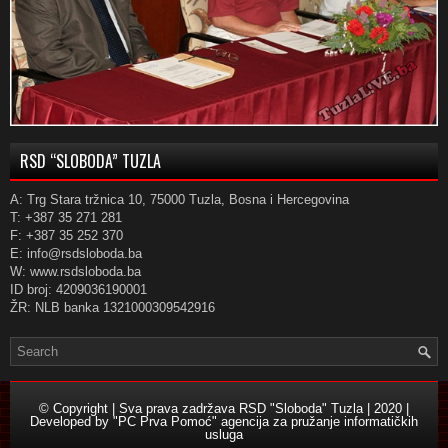
RSD “SLOBODA” TUZLA
A: Trg Stara tržnica 10, 75000 Tuzla, Bosna i Hercegovina
T: +387 35 271 281
F: +387 35 252 370
E: info@rsdsloboda.ba
W: www.rsdsloboda.ba
ID broj: 4209036190001
ŽR: NLB banka 1321000309542916
© Copyright | Sva prava zadržava RSD "Sloboda" Tuzla | 2020 |
Developed by
"PC Prva Pomoć" agencija za pružanje informatičkih
usluga