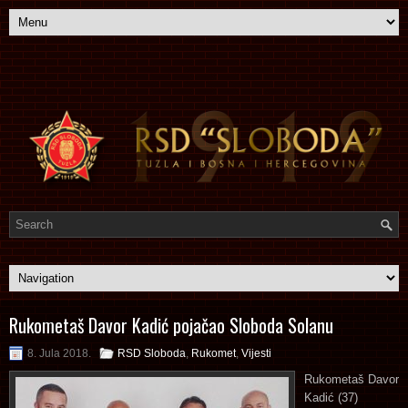
Rukometaš Davor Kadić pojačao Sloboda Solanu
8. Jula 2018.
RSD Sloboda
,
Rukomet
,
Vijesti
Rukometaš Davor
Kadić (37)