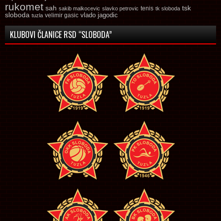
rukomet
tsk
sah
sakib malkocevic
slavko petrovic
tenis
tk sloboda
sloboda
vlado jagodic
velimir gasic
tuzla
KLUBOVI ČLANICE RSD “SLOBODA”