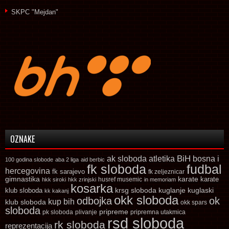
SKPC "Mejdan"
OZNAKE
ak sloboda
atletika
BiH
bosna i
100 godina slobode
aba 2 liga
aid berbic
fk sloboda
fudbal
hercegovina
fk sarajevo
fk zeljeznicar
gimnastika
karate
karate
husref musemic
hkk siroki
hkk zrinjski
in memoriam
kosarka
krsg sloboda
kuglaski
klub sloboda
kuglanje
kk kakanj
okk sloboda
odbojka
ok
kup bih
klub sloboda
okk spars
sloboda
pripreme
pk sloboda
plivanje
pripremna utakmica
rsd sloboda
rk sloboda
reprezentacija