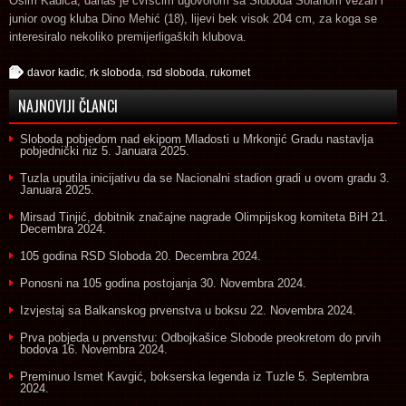
Osim Kadića, danas je čvršćim ugovorom sa Sloboda Solanom vezan i
junior ovog kluba Dino Mehić (18), lijevi bek visok 204 cm, za koga se
interesiralo nekoliko premijerligaških klubova.
davor kadic
,
rk sloboda
,
rsd sloboda
,
rukomet
NAJNOVIJI ČLANCI
Sloboda pobjedom nad ekipom Mladosti u Mrkonjić Gradu nastavlja
pobjednički niz
5. Januara 2025.
Tuzla uputila inicijativu da se Nacionalni stadion gradi u ovom gradu
3.
Januara 2025.
Mirsad Tinjić, dobitnik značajne nagrade Olimpijskog komiteta BiH
21.
Decembra 2024.
105 godina RSD Sloboda
20. Decembra 2024.
Ponosni na 105 godina postojanja
30. Novembra 2024.
Izvjestaj sa Balkanskog prvenstva u boksu
22. Novembra 2024.
Prva pobjeda u prvenstvu: Odbojkašice Slobode preokretom do prvih
bodova
16. Novembra 2024.
Preminuo Ismet Kavgić, bokserska legenda iz Tuzle
5. Septembra
2024.