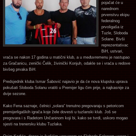
pojačat će u
narednom
prvenstvu ekipu
federalnog
prvoligaša iz
Tuzle, Sloboda
Solane. Bivši
reprezentativac
BiH, ustvari,
vraća se nakon 17 godina u matični klub, a u međuvremenu je nastupao
za Gračanicu, zenički Čelik, živinički Konjuh, odakle se i vraća u redove
bivšeg prvaka BiH.
Predsjednik kluba Ismar Šabović najavio je da će nova klupska uprava
pokušati Sloboda Solanu vratiti u Premijer ligu čim prije, a najkasnije za
dvije sezone.
Kako Fena saznaje, čelnici „solara“ trenutno pregovaraju s petoricom
premijerligaških igrača koje žele dovesti u tuzlanski klub. Još se
pregovara i s Radetom Unčaninom koji bi, kako se tvrdi, uskoro mogao
sjesti na trenersku klubu Tuzlaka.