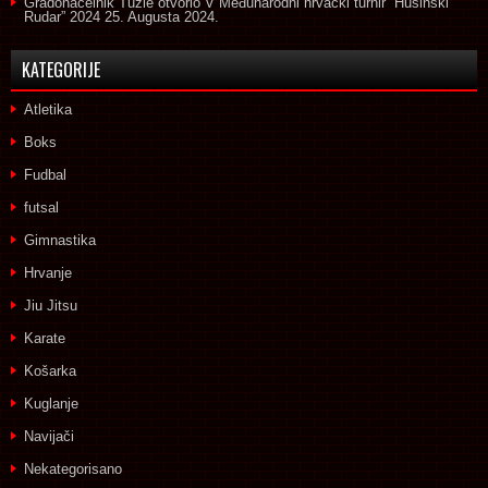
Gradonačelnik Tuzle otvorio V Međunarodni hrvački turnir “Husinski
Rudar” 2024
25. Augusta 2024.
KATEGORIJE
Atletika
Boks
Fudbal
futsal
Gimnastika
Hrvanje
Jiu Jitsu
Karate
Košarka
Kuglanje
Navijači
Nekategorisano