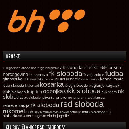
OZNAKE
ak sloboda
atletika
BiH
bosna i
100 godina slobode
aba 2 liga
aid berbic
fk sloboda
fudbal
hercegovina
fk sarajevo
fk zeljeznicar
gimnastika
karate
karate
husref musemic
hkk siroki
hkk zrinjski
in memoriam
kosarka
krsg sloboda
kuglaski
klub sloboda
kuglanje
kk kakanj
okk sloboda
odbojka
ok
kup bih
klub sloboda
okk spars
sloboda
pripreme
pk sloboda
plivanje
pripremna utakmica
rsd sloboda
rk sloboda
reprezentacija
rukomet
tsk
sah
sakib malkocevic
slavko petrovic
tenis
tk sloboda
sloboda
vlado jagodic
velimir gasic
tuzla
KLUBOVI ČLANICE RSD “SLOBODA”