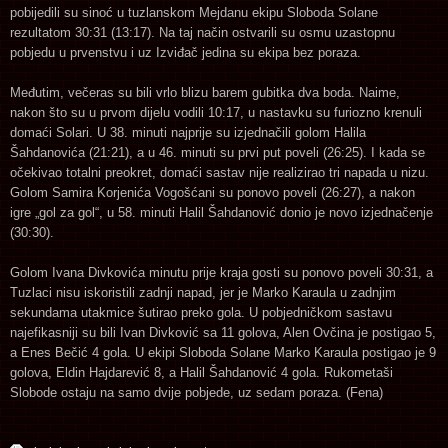
pobijedili su sinoć u tuzlanskom Mejdanu ekipu Sloboda Solane
rezultatom 30:31 (13:17). Na taj način ostvarili su osmu uzastopnu
pobjedu u prvenstvu i uz Izviđač jedina su ekipa bez poraza.
Međutim, večeras su bili vrlo blizu barem gubitka dva boda. Naime,
nakon što su u prvom dijelu vodili 10:17, u nastavku su furiozno krenuli
domaći Solari. U 38. minuti najprije su izjednačili golom Halila
Šahdanovića (21:21), a u 46. minuti su prvi put poveli (26:25). I kada se
očekivao totalni preokret, domaći sastav nije realizirao tri napada u nizu.
Golom Samira Korjenića Vogošćani su ponovo poveli (26:27), a nakon
igre „gol za gol“, u 58. minuti Halil Šahdanović donio je novo izjednačenje
(30:30).
Golom Ivana Divkovića minutu prije kraja gosti su ponovo poveli 30:31, a
Tuzlaci nisu iskoristili zadnji napad, jer je Marko Karaula u zadnjim
sekundama utakmice šutirao preko gola. U pobjedničkom sastavu
najefikasniji su bili Ivan Divković sa 11 golova, Alen Ovčina je postigao 5,
a Enes Bečić 4 gola. U ekipi Sloboda Solane Marko Karaula postigao je 9
golova, Eldin Hajdarević 8, a Halil Šahdanović 4 gola. Rukometaši
Slobode ostaju na samo dvije pobjede, uz sedam poraza. (Fena)