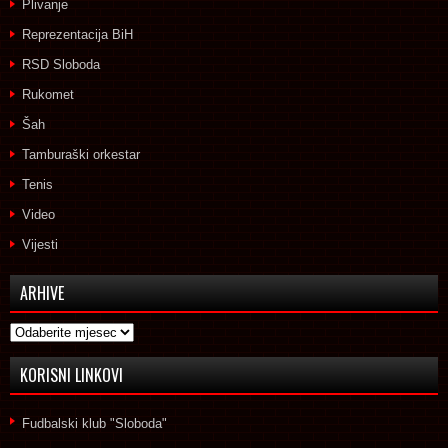
Plivanje
Reprezentacija BiH
RSD Sloboda
Rukomet
Šah
Tamburaški orkestar
Tenis
Video
Vijesti
ARHIVE
Arhive
KORISNI LINKOVI
Fudbalski klub "Sloboda"