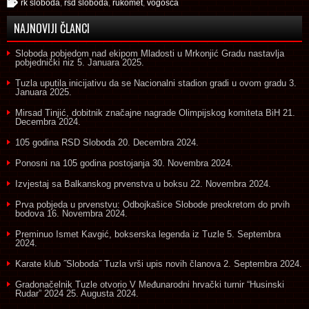
rk sloboda
,
rsd sloboda
,
rukomet
,
vogosca
NAJNOVIJI ČLANCI
Sloboda pobjedom nad ekipom Mladosti u Mrkonjić Gradu nastavlja
pobjednički niz
5. Januara 2025.
Tuzla uputila inicijativu da se Nacionalni stadion gradi u ovom gradu
3.
Januara 2025.
Mirsad Tinjić, dobitnik značajne nagrade Olimpijskog komiteta BiH
21.
Decembra 2024.
105 godina RSD Sloboda
20. Decembra 2024.
Ponosni na 105 godina postojanja
30. Novembra 2024.
Izvjestaj sa Balkanskog prvenstva u boksu
22. Novembra 2024.
Prva pobjeda u prvenstvu: Odbojkašice Slobode preokretom do prvih
bodova
16. Novembra 2024.
Preminuo Ismet Kavgić, bokserska legenda iz Tuzle
5. Septembra
2024.
Karate klub ˝Sloboda˝ Tuzla vrši upis novih članova
2. Septembra 2024.
Gradonačelnik Tuzle otvorio V Međunarodni hrvački turnir “Husinski
Rudar” 2024
25. Augusta 2024.